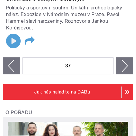
Politický a sportovní souhrn. Unikátní archeologický
nález. Expozice v Národním muzeu v Praze. Pavol
Hammel slaví narozeniny. Rozhovor s Jankou
Korčišovou.
STRÁNKY
37
n
zí
Jak nás naladíte na DABu
O POŘADU