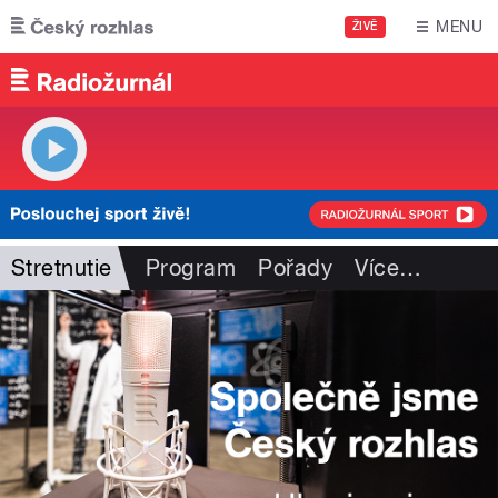
Přejít k hlavnímu obsahu
MENU
ŽIVĚ
Stretnutie
Program
Pořady
Více
…