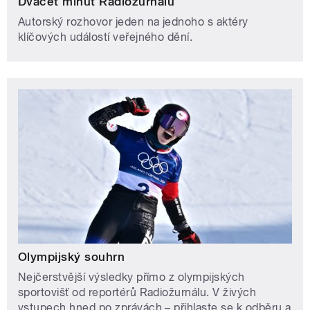
Dvacet minut Radiožurnálu
Autorský rozhovor jeden na jednoho s aktéry
klíčových událostí veřejného dění.
Olympijský souhrn
Nejčerstvější výsledky přímo z olympijských
sportovišť od reportérů Radiožurnálu. V živých
vstupech hned po zprávách – přihlaste se k odběru a