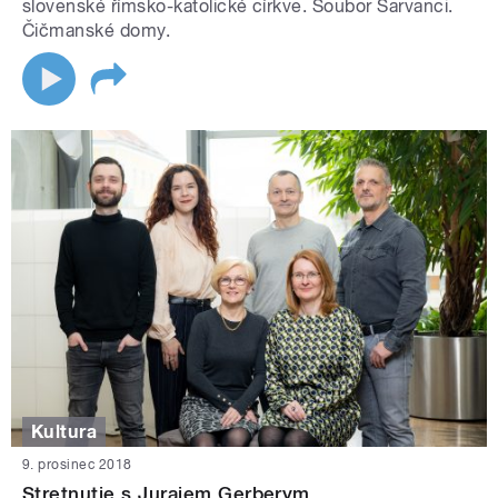
slovenské římsko-katolické církve. Soubor Šarvanci.
Čičmanské domy.
Kultura
9. prosinec 2018
Stretnutie s Jurajem Gerberym