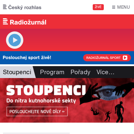
Přejít k hlavnímu obsahu
MENU
ŽIVĚ
Stoupenci
Program
Pořady
Více
…