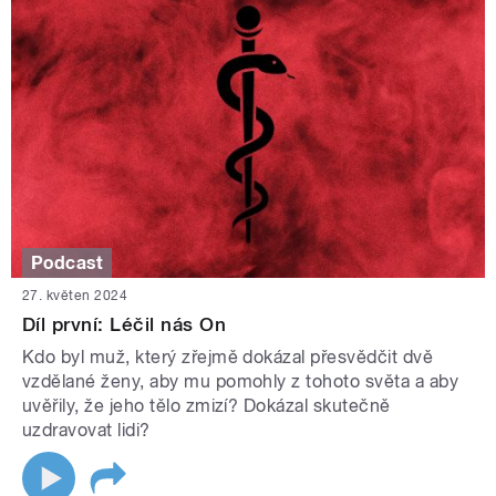
Podcast
27. květen 2024
Díl první: Léčil nás On
Kdo byl muž, který zřejmě dokázal přesvědčit dvě
vzdělané ženy, aby mu pomohly z tohoto světa a aby
uvěřily, že jeho tělo zmizí? Dokázal skutečně
uzdravovat lidi?