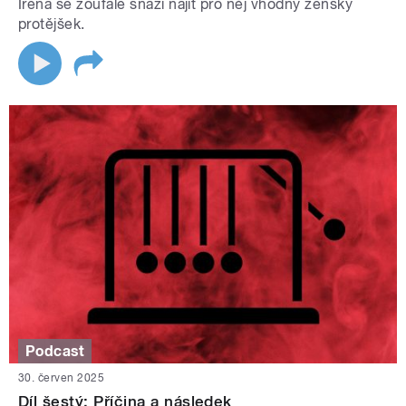
Irena se zoufale snaží najít pro něj vhodný ženský
protějšek.
Podcast
30. červen 2025
Díl šestý: Příčina a následek