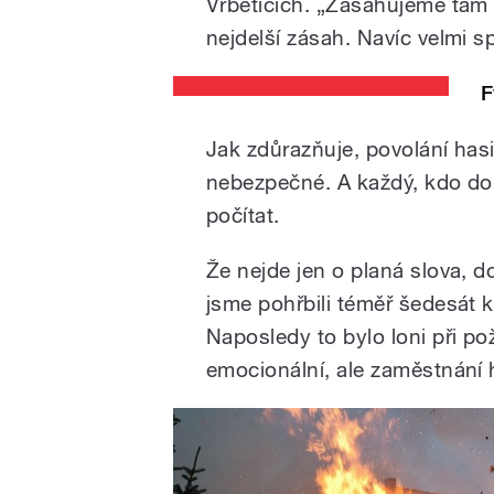
Vrběticích. „Zasahujeme tam u
nejdelší zásah. Navíc velmi s
F
Jak zdůrazňuje, povolání hasi
nebezpečné. A každý, kdo do
počítat.
Že nejde jen o planá slova, do
jsme pohřbili téměř šedesát ko
Naposledy to bylo loni při pož
emocionální, ale zaměstnání ha