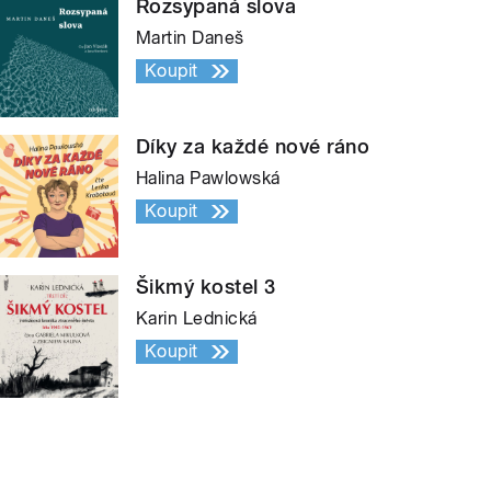
Rozsypaná slova
Martin Daneš
Koupit
Díky za každé nové ráno
Halina Pawlowská
Koupit
Šikmý kostel 3
Karin Lednická
Koupit