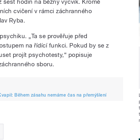
až šest hodin na běžný výcvik. Kromě
ních cvičení v rámci záchranného
lav Ryba.
 psychiku. „Ta se prověřuje před
stupem na řídící funkci. Pokud by se z
uset projít psychotesty,“ popisuje
 záchranného sboru.
 Kvapil: Během zásahu nemáme čas na přemýšlení