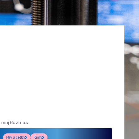
mujRozhlas
Hry a četby
Krimi