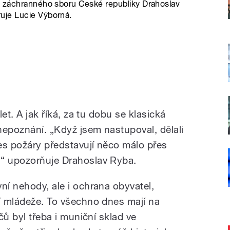
o záchranného sboru České republiky Drahoslav
uje Lucie Výborná.
let. A jak říká, za tu dobu se klasická
nepoznání. „Když jsem nastupoval, dělali
es požáry představují něco málo přes
,“ upozorňuje Drahoslav Ryba.
ní nehody, ale i ochrana obyvatel,
ní mládeže. To všechno dnes mají na
ičů byl třeba i muniční sklad ve