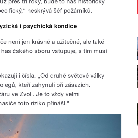
ž přes tři roky, bude to náš historicky
pecifický,“ neskrývá šéf požárníků.
yzická i psychická kondice
če není jen krásné a užitečné, ale také
 hasičského sboru vstupuje, s tím musí
kazují i čísla. „Od druhé světové války
legů, kteří zahynuli při zásazích.
áru ve Zvoli. Je to vždy velmi
siče toto riziko přináší.“