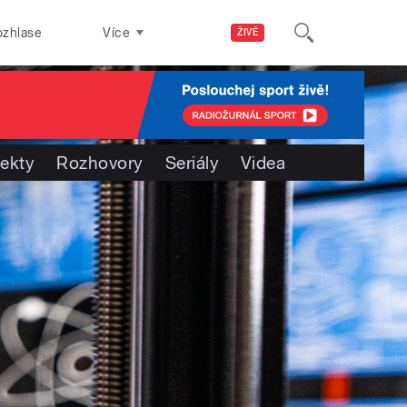
ozhlase
Více
ŽIVĚ
jekty
Rozhovory
Seriály
Videa