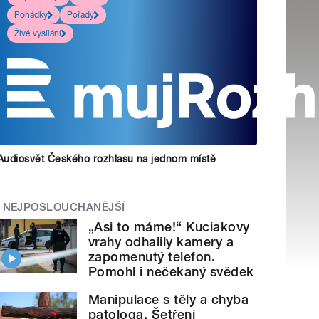
Pohádky
Pořady
Živé vysílání
Audiosvět Českého rozhlasu na jednom místě
NEJPOSLOUCHANĚJŠÍ
„Asi to máme!“ Kuciakovy
vrahy odhalily kamery a
zapomenutý telefon.
Pomohl i nečekaný svědek
Manipulace s těly a chyba
patologa. Šetření