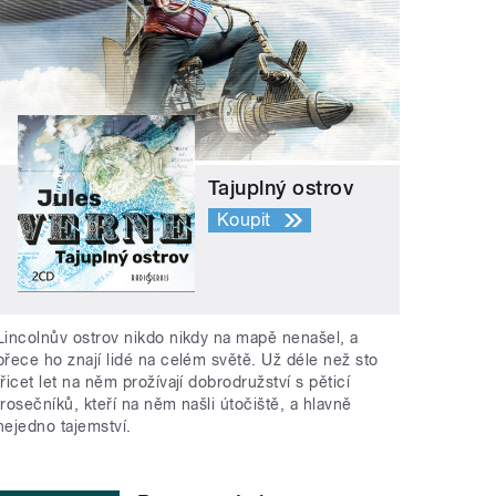
Tajuplný ostrov
Koupit
Lincolnův ostrov nikdo nikdy na mapě nenašel, a
přece ho znají lidé na celém světě. Už déle než sto
třicet let na něm prožívají dobrodružství s pěticí
trosečníků, kteří na něm našli útočiště, a hlavně
nejedno tajemství.