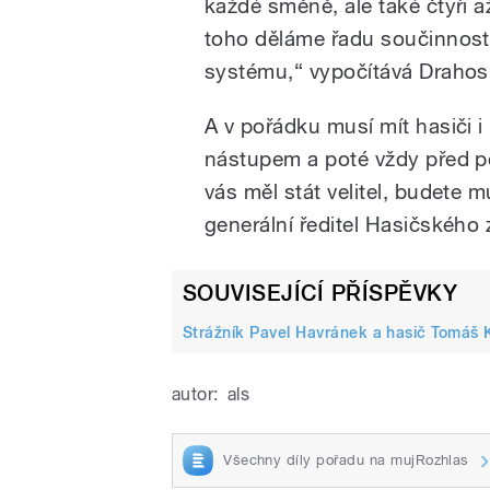
každé směně, ale také čtyři 
toho děláme řadu součinnost
systému,“ vypočítává Drahos
A v pořádku musí mít hasiči i
nástupem a poté vždy před po
vás měl stát velitel, budete m
generální ředitel Hasičského
SOUVISEJÍCÍ PŘÍSPĚVKY
Strážník Pavel Havránek a hasič Tomáš
autor:
als
Všechny díly pořadu na mujRozhlas