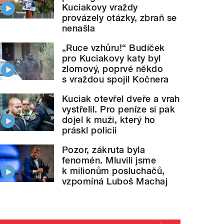
Kuciakovy vraždy
provázely otázky, zbraň se
nenašla
„Ruce vzhůru!“ Budíček
pro Kuciakovy katy byl
zlomový, poprvé někdo
s vraždou spojil Kočnera
Kuciak otevřel dveře a vrah
vystřelil. Pro peníze si pak
dojel k muži, který ho
práskl policii
Pozor, zákruta byla
fenomén. Mluvili jsme
k milionům posluchačů,
vzpomíná Luboš Machaj