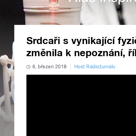
Srdcaři s vynikající fy
změnila k nepoznání, ř
6. březen 2018
Host Radiožurnálu