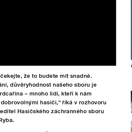
čekejte, že to budete mít snadné.
ání, důvěryhodnost našeho sboru je
srdcařina – mnoho lidí, kteří k nám
 dobrovolnými hasiči,“ říká v rozhovoru
 ředitel Hasičského záchranného sboru
Ryba.