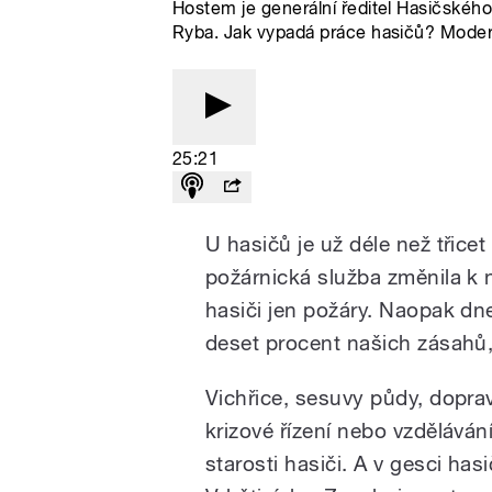
Hostem je generální ředitel Hasičskéh
Ryba. Jak vypadá práce hasičů? Moder
25:21
U hasičů je už déle než třicet 
požárnická služba změnila k 
hasiči jen požáry. Naopak dn
deset procent našich zásahů
Vichřice, sesuvy půdy, doprav
krizové řízení nebo vzdělává
starosti hasiči. A v gesci has