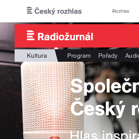
Přejít k hlavnímu obsahu
iRozhlas
Kultura
Program
Pořady
Audi