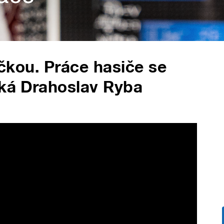
zičkou. Práce hasiče se
íká Drahoslav Ryba