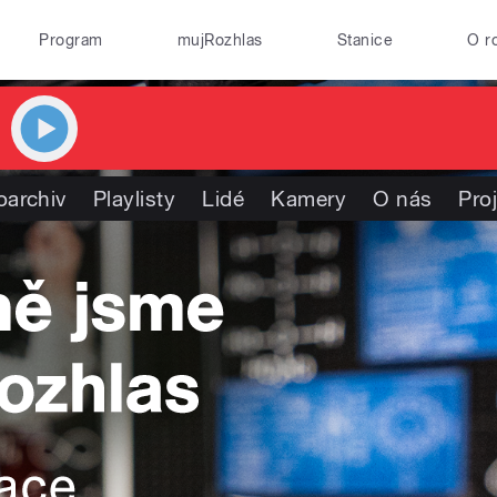
Program
mujRozhlas
Stanice
O r
oarchiv
Playlisty
Lidé
Kamery
O nás
Pro