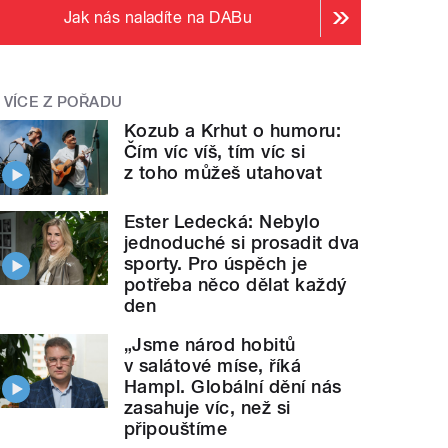
Jak nás naladíte na DABu
VÍCE Z POŘADU
Kozub a Krhut o humoru:
Čím víc víš, tím víc si
z toho můžeš utahovat
Ester Ledecká: Nebylo
jednoduché si prosadit dva
sporty. Pro úspěch je
potřeba něco dělat každý
den
„Jsme národ hobitů
v salátové míse, říká
Hampl. Globální dění nás
zasahuje víc, než si
připouštíme