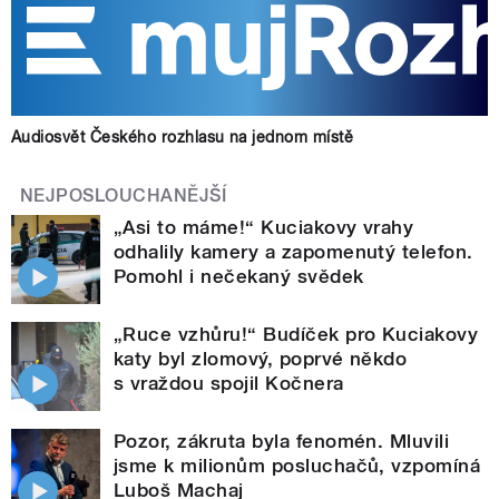
Audiosvět Českého rozhlasu na jednom místě
NEJPOSLOUCHANĚJŠÍ
„Asi to máme!“ Kuciakovy vrahy
odhalily kamery a zapomenutý telefon.
Pomohl i nečekaný svědek
„Ruce vzhůru!“ Budíček pro Kuciakovy
katy byl zlomový, poprvé někdo
s vraždou spojil Kočnera
Pozor, zákruta byla fenomén. Mluvili
jsme k milionům posluchačů, vzpomíná
Luboš Machaj