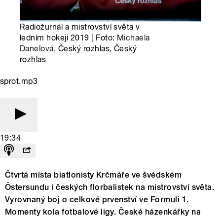
Radiožurnál a mistrovství světa v
ledním hokeji 2019 | Foto:
Michaela
Danelová
, Český rozhlas, Český
rozhlas
sprot.mp3
19:34
Čtvrtá místa biatlonisty Krčmáře ve švédském
Östersundu i českých florbalistek na mistrovství světa.
Vyrovnaný boj o celkové prvenství ve Formuli 1.
Momenty kola fotbalové ligy. České házenkářky na