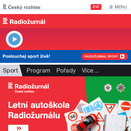
Přejít k hlavnímu obsahu
MENU
ŽIVĚ
Sport
Program
Pořady
Více
…