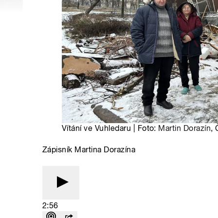
Vítání ve Vuhledaru | Foto:
Martin Dorazín
,
Zápisník Martina Dorazína
2:56