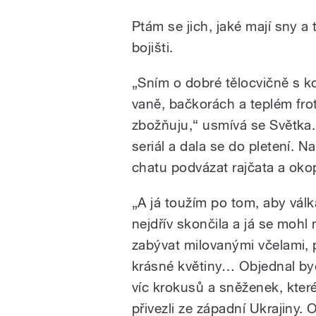
Ptám se jich, jaké mají sny a 
bojišti.
„Sním o dobré tělocvičně s k
vaně, bačkorách a teplém fro
zbožňuju,“ usmívá se Světka. 
seriál a dala se do pletení. 
chatu podvázat rajčata a oko
„A já toužím po tom, aby válk
nejdřív skončila a já se mohl
zabývat milovanými včelami, 
krásné květiny… Objednal byc
víc krokusů a sněženek, kter
přivezli ze západní Ukrajiny. 