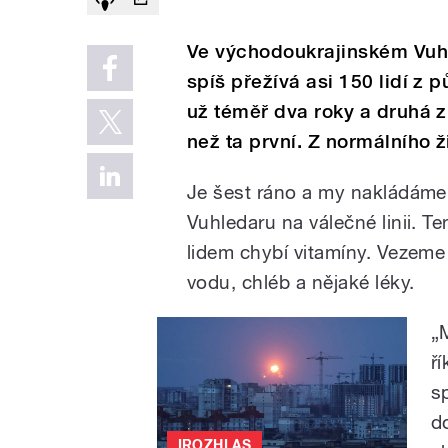
Ve východoukrajinském Vuh
spíš přežívá asi 150 lidí z 
už téměř dva roky a druhá zi
než ta první. Z normálního ži
Je šest ráno a my nakládáme
Vuhledaru na válečné linii. T
lidem chybí vitamíny. Vezeme t
vodu, chléb a nějaké léky.
„
ř
s
d
IROZHLAS