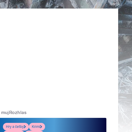
mujRozhlas
Hry a četby
Krimi