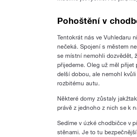
Pohoštění v chodb
Tentokrát nás ve Vuhledaru n
nečeká. Spojení s městem nen
se místní nemohli dozvědět, 
přijedeme. Oleg už měl přijet
delší dobou, ale nemohl kvůli
rozbitému autu.
Některé domy zůstaly jakžtak
právě z jednoho z nich se k ná
Sedíme v úzké chodbičce v př
stěnami. Je to tu bezpečnějš