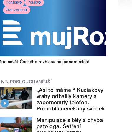
Pohádky
Pořady
Živé vysílání
Audiosvět Českého rozhlasu na jednom místě
NEJPOSLOUCHANĚJŠÍ
„Asi to máme!“ Kuciakovy
vrahy odhalily kamery a
zapomenutý telefon.
Pomohl i nečekaný svědek
Manipulace s těly a chyba
patologa. Šetření