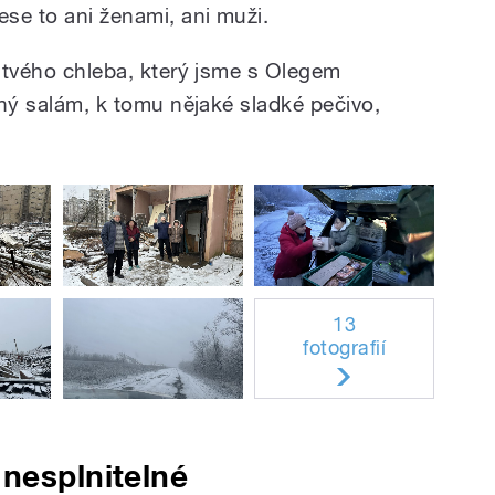
ese to ani ženami, ani muži.
rstvého chleba, který jsme s Olegem
jený salám, k tomu nějaké sladké pečivo,
13
fotografií
nesplnitelné