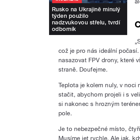
a
Rusko na Ukrajině minulý
týden použilo
nadzvukovou střelu, tvrdí
C
odborník
„
což je pro nás ideální počasí.
nasazovat FPV drony, které vš
straně. Doufejme.
Teplota je kolem nuly, v noci 
stačit, abychom projeli i s 
si nakonec s hrozným terénem 
pole.
Je to nebezpečné místo, čtyř
Musíme jet rychle. Ale jak, 