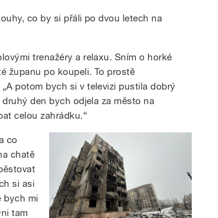
touhy, co by si přáli po dvou letech na
olovými trenažéry a relaxu. Sním o horké
té županu po koupeli. To prostě
„A potom bych si v televizi pustila dobrý
Na druhý den bych odjela za město na
pat celou zahrádku.“
a co
 na chatě
pěstovat
h si asi
é bych mi
Oni tam