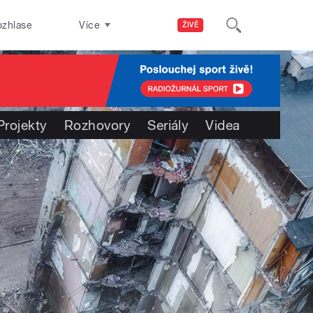
ozhlase
Více
ŽIVĚ
Projekty
Rozhovory
Seriály
Videa