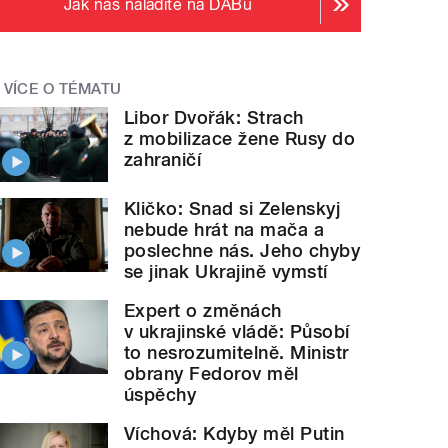
Jak nás naladíte na DABu
VÍCE O TÉMATU
Libor Dvořák: Strach
z mobilizace žene Rusy do
zahraničí
Kličko: Snad si Zelenskyj
nebude hrát na mača a
poslechne nás. Jeho chyby
se jinak Ukrajině vymstí
Expert o změnách
v ukrajinské vládě: Působí
to nesrozumitelně. Ministr
obrany Fedorov měl
úspěchy
Víchová: Kdyby měl Putin