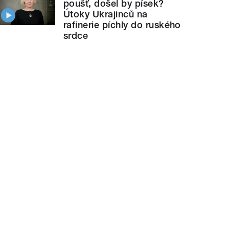
poušť, došel by písek?
Útoky Ukrajinců na
rafinerie píchly do ruského
srdce