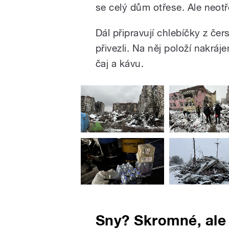
se celý dům otřese. Ale neotř
Dál připravují chlebíčky z če
přivezli. Na něj položí nakrá
čaj a kávu.
Sny? Skromné, ale 