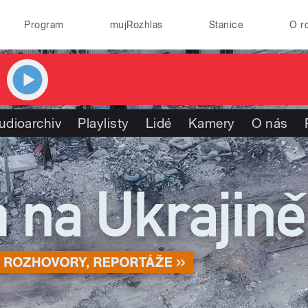
Program
mujRozhlas
Stanice
O r
udioarchiv
Playlisty
Lidé
Kamery
O nás