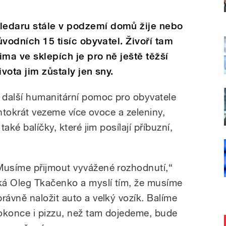
ledaru stále v podzemí domů žije nebo
původních 15 tisíc obyvatel. Živoří tam
ma ve sklepích je pro ně ještě těžší
vota jim zůstaly jen sny.
 další humanitární pomoc pro obyvatele
entokrát vezeme více ovoce a zeleniny,
aké balíčky, které jim posílají příbuzní,
Musíme přijmout vyvážené rozhodnutí,“
íká Oleg Tkačenko a myslí tím, že musíme
právně naložit auto a velký vozík. Balíme
okonce i pizzu, než tam dojedeme, bude