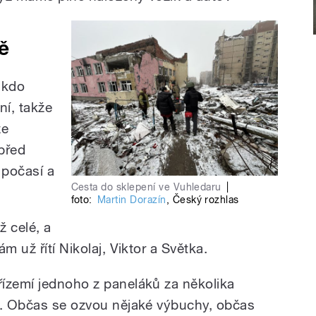
ě
ikdo
í, takže
že
 před
 počasí a
Cesta do sklepení ve Vuhledaru
|
foto:
Martin Dorazín
,
Český rozhlas
ž celé, a
m už řítí Nikolaj, Viktor a Světka.
ízemí jednoho z paneláků za několika
í. Občas se ozvou nějaké výbuchy, občas