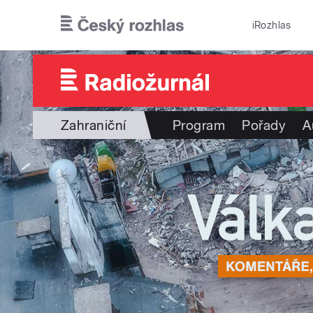
Přejít k hlavnímu obsahu
iRozhlas
Zahraniční
Program
Pořady
A