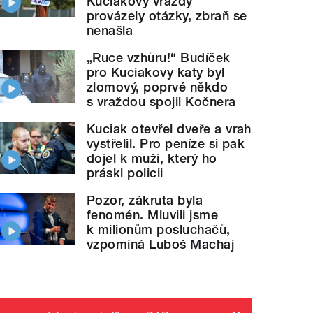
Kuciakovy vraždy
provázely otázky, zbraň se
nenašla
„Ruce vzhůru!“ Budíček
pro Kuciakovy katy byl
zlomový, poprvé někdo
s vraždou spojil Kočnera
Kuciak otevřel dveře a vrah
vystřelil. Pro peníze si pak
dojel k muži, který ho
práskl policii
Pozor, zákruta byla
fenomén. Mluvili jsme
k milionům posluchačů,
vzpomíná Luboš Machaj