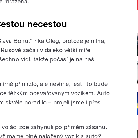
le mražená.
estou necestou
Sláva Bohu,“ říká Oleg, protože je mlha,
 Rusové začali v daleko větší míře
echno vidí, takže počasí je na naší
mírně přimrzlo, ale nevíme, jestli to bude
velice těžkým posvařovaným vozíkem. Auto
skvěle poradilo – projeli jsme i přes
i vojáci zde zahynuli po přímém zásahu.
když máme plně naložený vozík a auto?