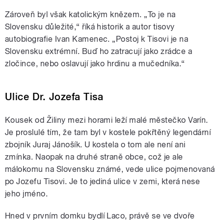
Zároveň byl však katolickým knězem. „To je na
Slovensku důležité,“ říká historik a autor tisovy
autobiografie Ivan Kamenec. „Postoj k Tisovi je na
Slovensku extrémní. Buď ho zatracují jako zrádce a
zločince, nebo oslavují jako hrdinu a mučedníka.“
Ulice Dr. Jozefa Tisa
Kousek od Žiliny mezi horami leží malé městečko Varín.
Je proslulé tím, že tam byl v kostele pokřtěný legendární
zbojník Juraj Jánošík. U kostela o tom ale není ani
zmínka. Naopak na druhé straně obce, což je ale
málokomu na Slovensku známé, vede ulice pojmenovaná
po Jozefu Tisovi. Je to jediná ulice v zemi, která nese
jeho jméno.
Hned v prvním domku bydlí Laco, právě se ve dvoře