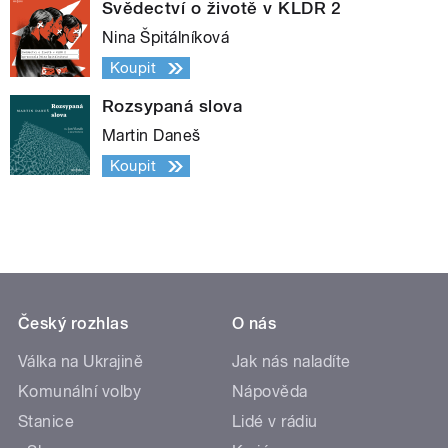
Svědectví o životě v KLDR 2
Nina Špitálníková
Koupit
Rozsypaná slova
Martin Daneš
Koupit
Český rozhlas
O nás
Válka na Ukrajině
Jak nás naladíte
Komunální volby
Nápověda
Stanice
Lidé v rádiu