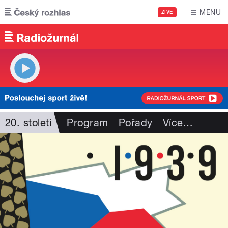
Přejít k hlavnímu obsahu
MENU
ŽIVĚ
20. století
Program
Pořady
Více
…