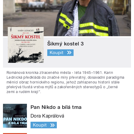
Šikmý kostel 3
Koupit
Románová kronika ztraceného města - léta 1945–1961. Karin
Lednická předkládá do značné míry převratný, dosavadní paradigma
měnící obraz hornického regionu, jehož zahlazenou historii stále
překrývá tlustá vrstva mýtů a zakořeněných stereotypů o „černé
zemi a rudém kraji“.
Pan Nikdo a bílá tma
Dora Kaprálová
Koupit