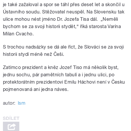
je také zažaloval a spor se táhl přes deset let a skončil u
Ústavního soudu. Stěžovatel neuspěl. Na Slovensku tak
ulice mohou nést jméno Dr. Jozefa Tisa dál. „Neměli
bychom se za svoji historii stydět,“ říká starosta Varína
Milan Cvacho.
S trochou nadsázky se dá ale říct, že Slováci se za svoji
historii stydí méně než Češi.
Zatímco prezident a kněz Jozef Tiso má několik byst,
jednu sochu, pár pamětních tabulí a i jednu ulici, po
protektorátním prezidentovi Emilu Háchovi není v Česku
pojmenovaná ani jedna náves.
autor:
lsm