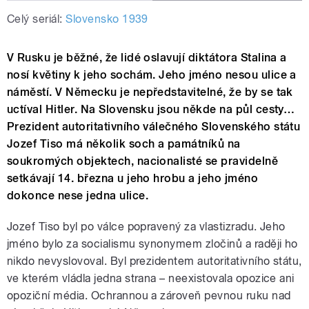
Celý seriál:
Slovensko 1939
V Rusku je běžné, že lidé oslavují diktátora Stalina a
nosí květiny k jeho sochám. Jeho jméno nesou ulice a
náměstí. V Německu je nepředstavitelné, že by se tak
uctíval Hitler. Na Slovensku jsou někde na půl cesty…
Prezident autoritativního válečného Slovenského státu
Jozef Tiso má několik soch a památníků na
soukromých objektech, nacionalisté se pravidelně
setkávají 14. března u jeho hrobu a jeho jméno
dokonce nese jedna ulice.
Jozef Tiso byl po válce popravený za vlastizradu. Jeho
jméno bylo za socialismu synonymem zločinů a raději ho
nikdo nevyslovoval. Byl prezidentem autoritativního státu,
ve kterém vládla jedna strana – neexistovala opozice ani
opoziční média. Ochrannou a zároveň pevnou ruku nad