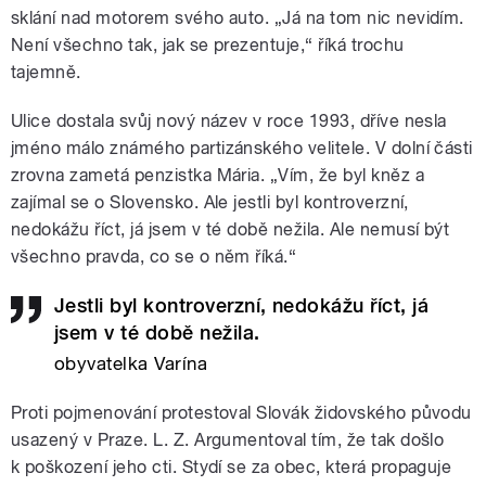
sklání nad motorem svého auto. „Já na tom nic nevidím.
Není všechno tak, jak se prezentuje,“ říká trochu
tajemně.
Ulice dostala svůj nový název v roce 1993, dříve nesla
jméno málo známého partizánského velitele. V dolní části
zrovna zametá penzistka Mária. „Vím, že byl kněz a
zajímal se o Slovensko. Ale jestli byl kontroverzní,
nedokážu říct, já jsem v té době nežila. Ale nemusí být
všechno pravda, co se o něm říká.“
Jestli byl kontroverzní, nedokážu říct, já
jsem v té době nežila.
obyvatelka Varína
Proti pojmenování protestoval Slovák židovského původu
usazený v Praze. L. Z. Argumentoval tím, že tak došlo
k poškození jeho cti. Stydí se za obec, která propaguje