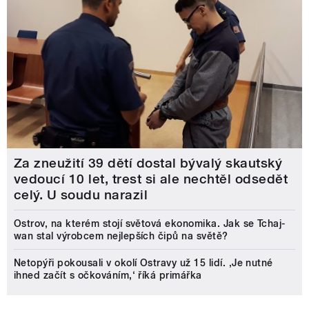
Za zneužití 39 dětí dostal bývalý skautský
vedoucí 10 let, trest si ale nechtěl odsedět
celý. U soudu narazil
Ostrov, na kterém stojí světová ekonomika. Jak se Tchaj-
wan stal výrobcem nejlepších čipů na světě?
Netopýři pokousali v okolí Ostravy už 15 lidí. ‚Je nutné
ihned začít s očkováním,‘ říká primářka