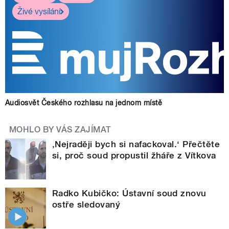
Živé vysílání
Audiosvět Českého rozhlasu na jednom místě
MOHLO BY VÁS ZAJÍMAT
‚Nejraději bych si nafackoval.‘ Přečtěte
si, proč soud propustil žháře z Vítkova
Radko Kubičko: Ústavní soud znovu
ostře sledovaný