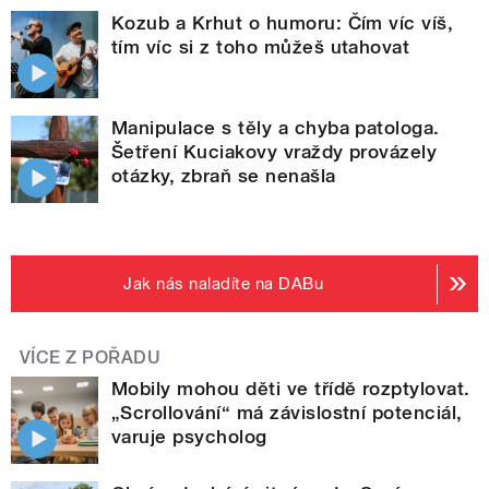
Kozub a Krhut o humoru: Čím víc víš,
tím víc si z toho můžeš utahovat
Manipulace s těly a chyba patologa.
Šetření Kuciakovy vraždy provázely
otázky, zbraň se nenašla
Jak nás naladíte na DABu
VÍCE Z POŘADU
Mobily mohou děti ve třídě rozptylovat.
„Scrollování“ má závislostní potenciál,
varuje psycholog