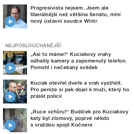
Progresivista nejsem. Jsem ale
liberálnější než většina Senátu, míní
nový ústavní soudce Wintr
NEJPOSLOUCHANĚJŠÍ
„Asi to máme!“ Kuciakovy vrahy
odhalily kamery a zapomenutý telefon.
Pomohl i nečekaný svědek
Kuciak otevřel dveře a vrah vystřelil.
Pro peníze si pak dojel k muži, který ho
práskl policii
„Ruce vzhůru!“ Budíček pro Kuciakovy
katy byl zlomový, poprvé někdo
s vraždou spojil Kočnera