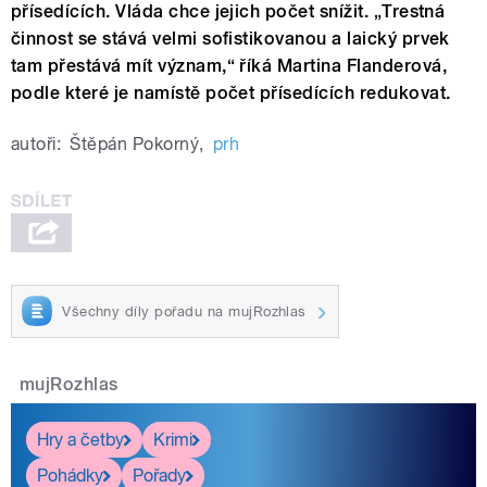
přísedících. Vláda chce jejich počet snížit. „Trestná
činnost se stává velmi sofistikovanou a laický prvek
tam přestává mít význam,“ říká Martina Flanderová,
podle které je namístě počet přísedících redukovat.
autoři:
Štěpán Pokorný
,
prh
Všechny díly pořadu na mujRozhlas
mujRozhlas
Hry a četby
Krimi
Pohádky
Pořady