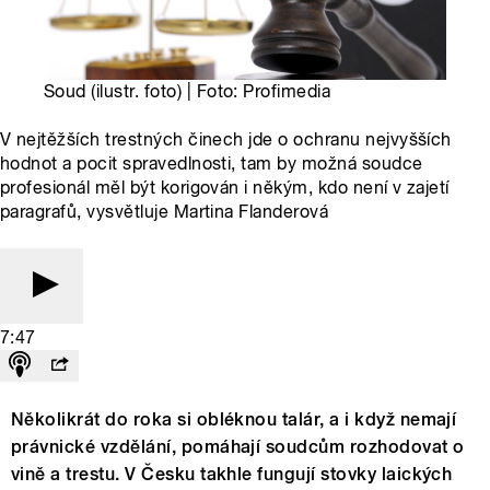
Soud (ilustr. foto) | Foto: Profimedia
V nejtěžších trestných činech jde o ochranu nejvyšších
hodnot a pocit spravedlnosti, tam by možná soudce
profesionál měl být korigován i někým, kdo není v zajetí
paragrafů, vysvětluje Martina Flanderová
7:47
Několikrát do roka si obléknou talár, a i když nemají
právnické vzdělání, pomáhají soudcům rozhodovat o
vině a trestu. V Česku takhle fungují stovky laických