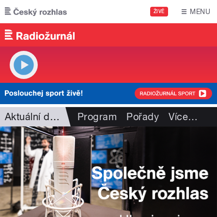
Přejít k hlavnímu obsahu
MENU
ŽIVĚ
Aktuální dění
Program
Pořady
Více
…