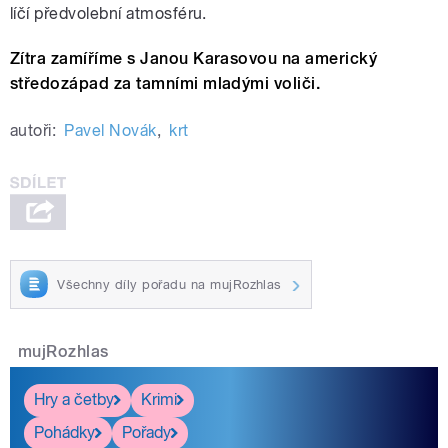
líčí předvolební atmosféru.
Zítra zamíříme s Janou Karasovou na americký
středozápad za tamními mladými voliči.
autoři:
Pavel Novák
,
krt
Všechny díly pořadu na mujRozhlas
mujRozhlas
Hry a četby
Krimi
Pohádky
Pořady