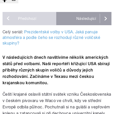
Předchozí
Následující
Celý seriál:
Prezidentské volby v USA. Jaká panuje
atmosféra a podle čeho se rozhodují různé voličské
skupiny?
V následujících dnech navštívíme několik amerických
států před volbami. Naši reportéři křižující USA sbírají
příběhy různých skupin voličů a důvody jejich
rozhodování. Začínáme v Texasu mezi českou
krajanskou komunitou.
Čeští krajané oslavili státní svátek vzniku Československa
v českém pivovaru ve Waco ve chvíli, kdy ve střední
Evropě odbila půlnoc. Pochutnali si na guláši a vepřovém
kolenu a zatancovali si při dechovce univerzitní kapely