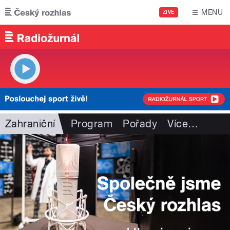
Přejít k hlavnímu obsahu
MENU
ŽIVĚ
Zahraniční
Program
Pořady
Více
…