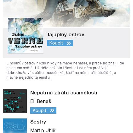
Tajuplný ostrov
Koupit
Lincolnův ostrov nikdo nikdy na mapě nenašel, a přece ho znají lidé
na celém světě. Už déle než sto třicet let na něm prožívají
dobrodružství s pěticí trosečníků, kteří na něm našli útočiště, a
hlavně nejedno tajemství.
Nepatrná ztráta osamělosti
Eli Beneš
Koupit
Sestry
Martin Uhlíř