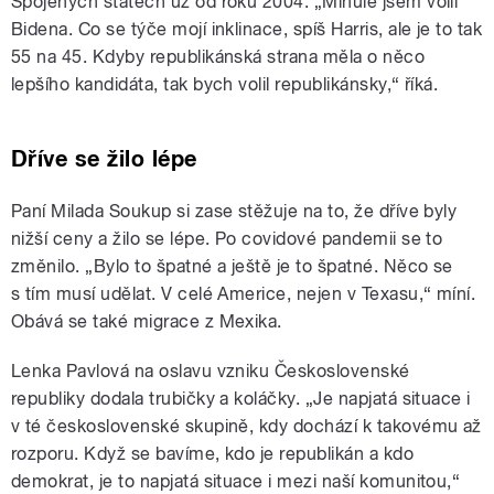
Spojených státech už od roku 2004. „Minule jsem volil
Bidena. Co se týče mojí inklinace, spíš Harris, ale je to tak
55 na 45. Kdyby republikánská strana měla o něco
lepšího kandidáta, tak bych volil republikánsky,“ říká.
Dříve se žilo lépe
Paní Milada Soukup si zase stěžuje na to, že dříve byly
nižší ceny a žilo se lépe. Po covidové pandemii se to
změnilo. „Bylo to špatné a ještě je to špatné. Něco se
s tím musí udělat. V celé Americe, nejen v Texasu,“ míní.
Obává se také migrace z Mexika.
Lenka Pavlová na oslavu vzniku Československé
republiky dodala trubičky a koláčky. „Je napjatá situace i
v té československé skupině, kdy dochází k takovému až
rozporu. Když se bavíme, kdo je republikán a kdo
demokrat, je to napjatá situace i mezi naší komunitou,“