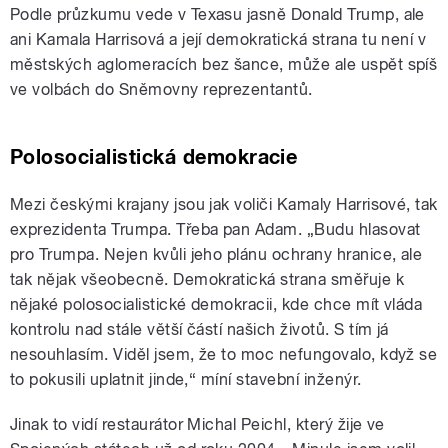
Podle průzkumu vede v Texasu jasně Donald Trump, ale
ani Kamala Harrisová a její demokratická strana tu není v
městských aglomeracích bez šance, může ale uspět spíš
ve volbách do Sněmovny reprezentantů.
Polosocialistická demokracie
Mezi českými krajany jsou jak voliči Kamaly Harrisové, tak
exprezidenta Trumpa. Třeba pan Adam. „Budu hlasovat
pro Trumpa. Nejen kvůli jeho plánu ochrany hranice, ale
tak nějak všeobecně. Demokratická strana směřuje k
nějaké polosocialistické demokracii, kde chce mít vláda
kontrolu nad stále větší částí našich životů. S tím já
nesouhlasím. Viděl jsem, že to moc nefungovalo, když se
to pokusili uplatnit jinde,“ míní stavební inženýr.
Jinak to vidí restaurátor Michal Peichl, který žije ve