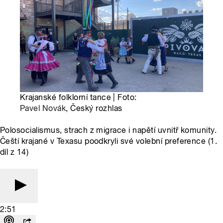
Krajanské folklorní tance | Foto:
Pavel Novák
, Český rozhlas
Polosocialismus, strach z migrace i napětí uvnitř komunity.
Čeští krajané v Texasu poodkryli své volební preference (1.
díl z 14)
2:51