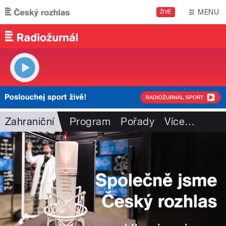
Přejít k hlavnímu obsahu
MENU
ŽIVĚ
Zahraniční
Program
Pořady
Více
…