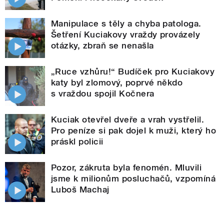
Manipulace s těly a chyba patologa.
Šetření Kuciakovy vraždy provázely
otázky, zbraň se nenašla
„Ruce vzhůru!“ Budíček pro Kuciakovy
katy byl zlomový, poprvé někdo
s vraždou spojil Kočnera
Kuciak otevřel dveře a vrah vystřelil.
Pro peníze si pak dojel k muži, který ho
práskl policii
Pozor, zákruta byla fenomén. Mluvili
jsme k milionům posluchačů, vzpomíná
Luboš Machaj