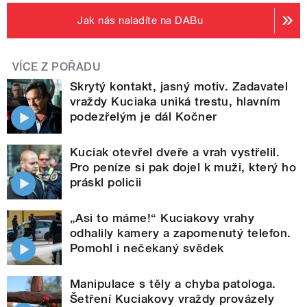
Jak nás naladíte na DABu
VÍCE Z POŘADU
Skrytý kontakt, jasný motiv. Zadavatel
vraždy Kuciaka uniká trestu, hlavním
podezřelým je dál Kočner
Kuciak otevřel dveře a vrah vystřelil.
Pro peníze si pak dojel k muži, který ho
práskl policii
„Asi to máme!“ Kuciakovy vrahy
odhalily kamery a zapomenutý telefon.
Pomohl i nečekaný svědek
Manipulace s těly a chyba patologa.
Šetření Kuciakovy vraždy provázely