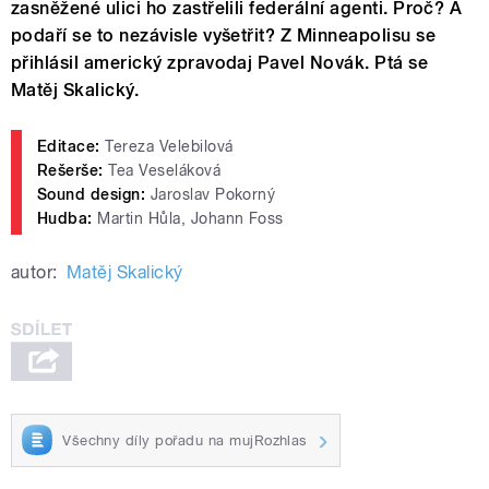
zasněžené ulici ho zastřelili federální agenti. Proč? A
podaří se to nezávisle vyšetřit? Z Minneapolisu se
přihlásil americký zpravodaj Pavel Novák. Ptá se
Matěj Skalický.
Editace:
Tereza Velebilová
Rešerše:
Tea Veseláková
Sound design:
Jaroslav Pokorný
Hudba:
Martin Hůla, Johann Foss
autor:
Matěj Skalický
Všechny díly pořadu na mujRozhlas