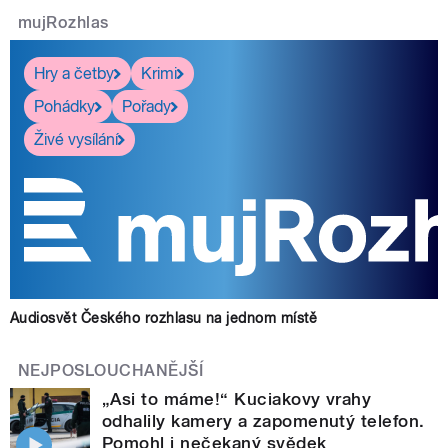
mujRozhlas
Hry a četby
Krimi
Pohádky
Pořady
Živé vysílání
Audiosvět Českého rozhlasu na jednom místě
NEJPOSLOUCHANĚJŠÍ
„Asi to máme!“ Kuciakovy vrahy
odhalily kamery a zapomenutý telefon.
Pomohl i nečekaný svědek