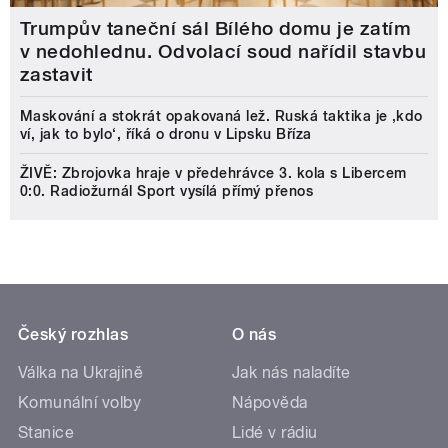
Trumpův taneční sál Bílého domu je zatím
v nedohlednu. Odvolací soud nařídil stavbu
zastavit
Maskování a stokrát opakovaná lež. Ruská taktika je ‚kdo
ví, jak to bylo‘, říká o dronu v Lipsku Bříza
ŽIVĚ: Zbrojovka hraje v předehrávce 3. kola s Libercem
0:0. Radiožurnál Sport vysílá přímý přenos
Český rozhlas
O nás
Válka na Ukrajině
Jak nás naladíte
Komunální volby
Nápověda
Stanice
Lidé v rádiu