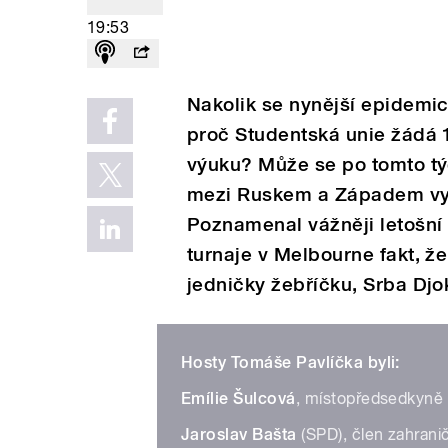
19:53
Nakolik se nynější epidemic
proč Studentská unie žádá 
výuku? Může se po tomto tý
mezi Ruskem a Západem vy
Poznamenal vážněji letošní
turnaje v Melbourne fakt, 
jedničky žebříčku, Srba Dj
Hosty Tomáše Pavlíčka byli:
Emílie Šulcová
, místopředsedkyně
Jaroslav Bašta
(SPD), člen zahrani