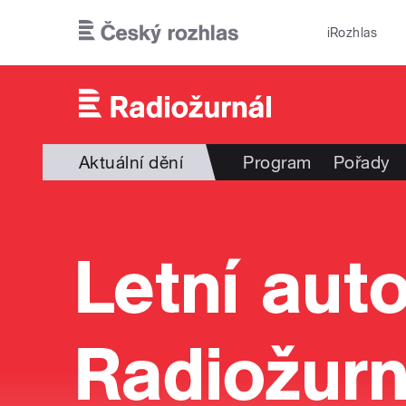
Přejít k hlavnímu obsahu
iRozhlas
Aktuální dění
Program
Pořady