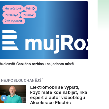
Hry a četby
Krimi
Pohádky
Pořady
Živé vysílání
Audiosvět Českého rozhlasu na jednom místě
NEJPOSLOUCHANĚJŠÍ
Elektromobil se vyplatí,
když máte kde nabíjet, říká
expert a autor videoblogu
Akcelerace Electric