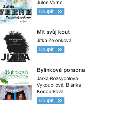
Jules Verne
Koupit
Mít svůj kout
Jitka Zelenková
Koupit
Bylinková poradna
Jarka Rozsypalová-
Vykoupilová, Blanka
Kocourková
Koupit