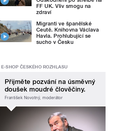
FF UK. Vliv smogu na
zdraví
Migranti ve španělské
Ceutě. Knihovna Václava
Havla. Prohlubující se
sucho v Česku
E-SHOP ČESKÉHO ROZHLASU
Přijměte pozvání na úsměvný
doušek moudré člověčiny.
František Novotný, moderátor