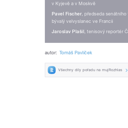
v Kyjevě a v Moskvě
Pavel Fischer
, předseda senátního 
bývalý velvyslanec ve Francii
Jaroslav Plašil
, tenisový reportér 
autor:
Tomáš Pavlíček
Všechny díly pořadu na mujRozhlas