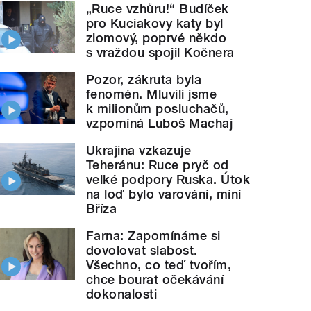
„Ruce vzhůru!“ Budíček
pro Kuciakovy katy byl
zlomový, poprvé někdo
s vraždou spojil Kočnera
Pozor, zákruta byla
fenomén. Mluvili jsme
k milionům posluchačů,
vzpomíná Luboš Machaj
Ukrajina vzkazuje
Teheránu: Ruce pryč od
velké podpory Ruska. Útok
na loď bylo varování, míní
Bříza
Farna: Zapomínáme si
dovolovat slabost.
Všechno, co teď tvořím,
chce bourat očekávání
dokonalosti