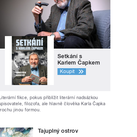
Setkání s
Karlem Čapkem
Koupit
Literární fikce, pokus přiblížit literární nadsázkou
spisovatele, filozofa, ale hlavně člověka Karla Čapka
trochu jinou formou.
Tajuplný ostrov