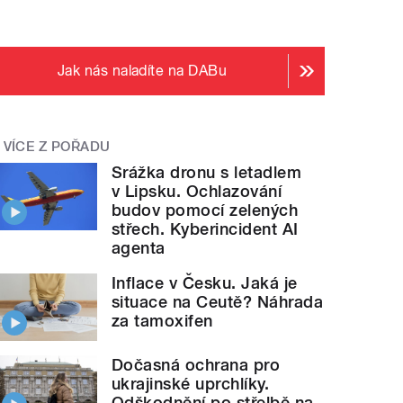
Jak nás naladíte na DABu
VÍCE Z POŘADU
Srážka dronu s letadlem
v Lipsku. Ochlazování
budov pomocí zelených
střech. Kyberincident AI
agenta
Inflace v Česku. Jaká je
situace na Ceutě? Náhrada
za tamoxifen
Dočasná ochrana pro
ukrajinské uprchlíky.
Odškodnění po střelbě na