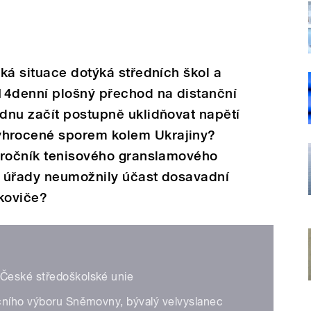
ká situace dotýká středních škol a
14denní plošný přechod na distanční
dnu začít postupně uklidňovat napětí
hrocené sporem kolem Ukrajiny?
 ročník tenisového granslamového
že úřady neumožnily účast dosavadní
okoviče?
 České středoškolské unie
čního výboru Sněmovny, bývalý velvyslanec