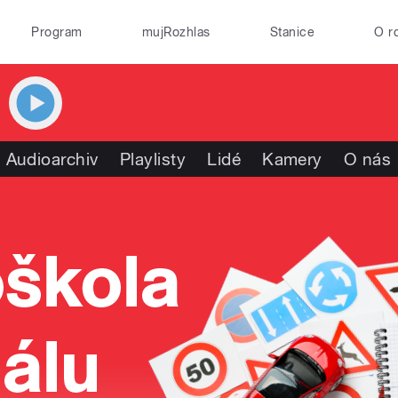
Program
mujRozhlas
Stanice
O r
Audioarchiv
Playlisty
Lidé
Kamery
O nás