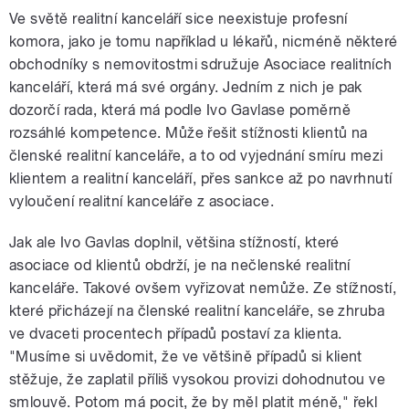
Ve světě realitní kanceláří sice neexistuje profesní
komora, jako je tomu například u lékařů, nicméně některé
obchodníky s nemovitostmi sdružuje Asociace realitních
kanceláří, která má své orgány. Jedním z nich je pak
dozorčí rada, která má podle Ivo Gavlase poměrně
rozsáhlé kompetence. Může řešit stížnosti klientů na
členské realitní kanceláře, a to od vyjednání smíru mezi
klientem a realitní kanceláří, přes sankce až po navrhnutí
vyloučení realitní kanceláře z asociace.
Jak ale Ivo Gavlas doplnil, většina stížností, které
asociace od klientů obdrží, je na nečlenské realitní
kanceláře. Takové ovšem vyřizovat nemůže. Ze stížností,
které přicházejí na členské realitní kanceláře, se zhruba
ve dvaceti procentech případů postaví za klienta.
"Musíme si uvědomit, že ve většině případů si klient
stěžuje, že zaplatil příliš vysokou provizi dohodnutou ve
smlouvě. Potom má pocit, že by měl platit méně," řekl