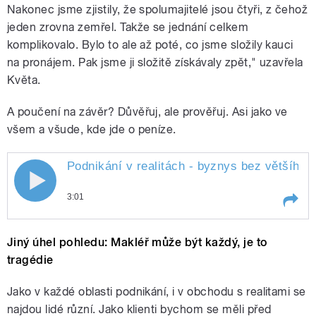
Nakonec jsme zjistily, že spolumajitelé jsou čtyři, z čehož
jeden zrovna zemřel. Takže se jednání celkem
komplikovalo. Bylo to ale až poté, co jsme složily kauci
na pronájem. Pak jsme ji složitě získávaly zpět," uzavřela
Květa.
A poučení na závěr? Důvěřuj, ale prověřuj. Asi jako ve
všem a všude, kde jde o peníze.
Podnikání v realitách - byznys bez většího
r
3:01
Play /
rizika
Podnikání v realitách - byznys bez
Jiný úhel pohledu: Makléř může být každý, je to
většího
tragédie
Jako v každé oblasti podnikání, i v obchodu s realitami se
najdou lidé různí. Jako klienti bychom se měli před