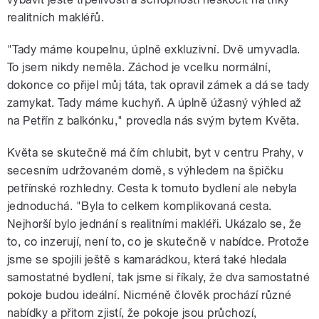
realitních makléřů.
"Tady máme koupelnu, úplně exkluzivní. Dvě umyvadla.
To jsem nikdy neměla. Záchod je vcelku normální,
dokonce co přijel můj táta, tak opravil zámek a dá se tady
zamykat. Tady máme kuchyň. A úplně úžasný výhled až
na Petřín z balkónku," provedla nás svým bytem Květa.
Květa se skutečně má čím chlubit, byt v centru Prahy, v
secesním udržovaném domě, s výhledem na špičku
petřínské rozhledny. Cesta k tomuto bydlení ale nebyla
jednoduchá. "Byla to celkem komplikovaná cesta.
Nejhorší bylo jednání s realitními makléři. Ukázalo se, že
to, co inzerují, není to, co je skutečně v nabídce. Protože
jsme se spojili ještě s kamarádkou, která také hledala
samostatné bydlení, tak jsme si říkaly, že dva samostatné
pokoje budou ideální. Nicméně člověk prochází různé
nabídky a přitom zjistí, že pokoje jsou průchozí,