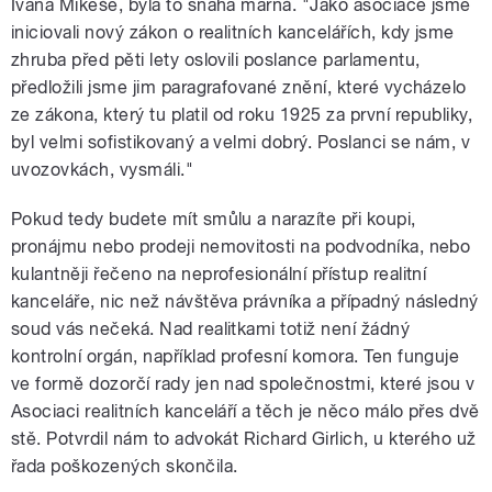
Ivana Mikeše, byla to snaha marná. "Jako asociace jsme
iniciovali nový zákon o realitních kancelářích, kdy jsme
zhruba před pěti lety oslovili poslance parlamentu,
předložili jsme jim paragrafované znění, které vycházelo
ze zákona, který tu platil od roku 1925 za první republiky,
byl velmi sofistikovaný a velmi dobrý. Poslanci se nám, v
uvozovkách, vysmáli."
Pokud tedy budete mít smůlu a narazíte při koupi,
pronájmu nebo prodeji nemovitosti na podvodníka, nebo
kulantněji řečeno na neprofesionální přístup realitní
kanceláře, nic než návštěva právníka a případný následný
soud vás nečeká. Nad realitkami totiž není žádný
kontrolní orgán, například profesní komora. Ten funguje
ve formě dozorčí rady jen nad společnostmi, které jsou v
Asociaci realitních kanceláří a těch je něco málo přes dvě
stě. Potvrdil nám to advokát Richard Girlich, u kterého už
řada poškozených skončila.