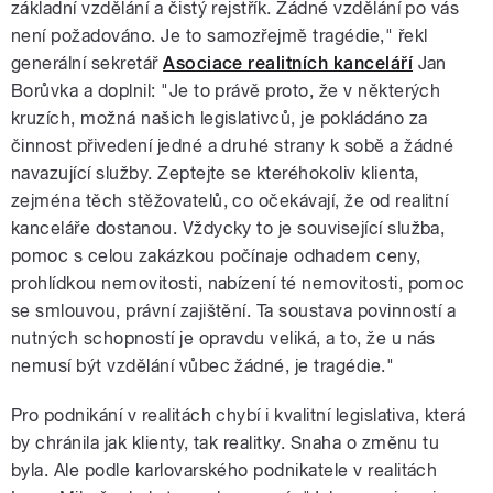
základní vzdělání a čistý rejstřík. Žádné vzdělání po vás
není požadováno. Je to samozřejmě tragédie," řekl
generální sekretář
Asociace realitních kanceláří
Jan
Borůvka a doplnil: "Je to právě proto, že v některých
kruzích, možná našich legislativců, je pokládáno za
činnost přivedení jedné a druhé strany k sobě a žádné
navazující služby. Zeptejte se kteréhokoliv klienta,
zejména těch stěžovatelů, co očekávají, že od realitní
kanceláře dostanou. Vždycky to je související služba,
pomoc s celou zakázkou počínaje odhadem ceny,
prohlídkou nemovitosti, nabízení té nemovitosti, pomoc
se smlouvou, právní zajištění. Ta soustava povinností a
nutných schopností je opravdu veliká, a to, že u nás
nemusí být vzdělání vůbec žádné, je tragédie."
Pro podnikání v realitách chybí i kvalitní legislativa, která
by chránila jak klienty, tak realitky. Snaha o změnu tu
byla. Ale podle karlovarského podnikatele v realitách