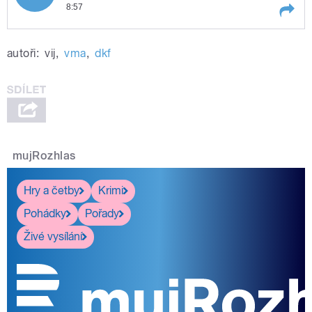
8:57
Play /
přísnější
Ivo Gavlas: V zahraničí je
autoři:
vij
,
vma
,
dkf
legislativa mnohem
mujRozhlas
pause
Hry a četby
Krimi
Pohádky
Pořady
Živé vysílání