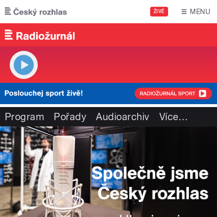
Přejít k hlavnímu obsahu
MENU
ŽIVĚ
Program
Pořady
Audioarchiv
Více
…