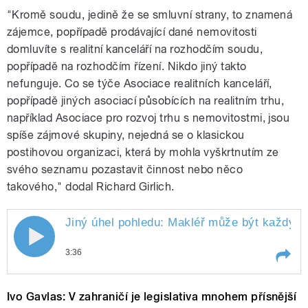
"Kromě soudu, jedině že se smluvní strany, to znamená
zájemce, popřípadě prodávající dané nemovitosti
domluvíte s realitní kanceláří na rozhodčím soudu,
popřípadě na rozhodčím řízení. Nikdo jiný takto
nefunguje. Co se týče Asociace realitních kanceláří,
popřípadě jiných asociací působících na realitním trhu,
například Asociace pro rozvoj trhu s nemovitostmi, jsou
spíše zájmové skupiny, nejedná se o klasickou
postihovou organizaci, která by mohla vyškrtnutím ze
svého seznamu pozastavit činnost nebo něco
takového," dodal Richard Girlich.
Jiný úhel pohledu: Makléř může být každý, j
3:36
Play /
tragédie
Jiný úhel pohledu: Makléř může
Ivo Gavlas: V zahraničí je legislativa mnohem přísnější
být každý, je to