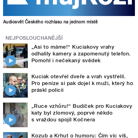
Audiosvět Českého rozhlasu na jednom místě
NEJPOSLOUCHANĚJŠÍ
„Asi to máme!“ Kuciakovy vrahy
odhalily kamery a zapomenutý telefon.
Pomohl i nečekaný svědek
Kuciak otevřel dveře a vrah vystřelil.
Pro peníze si pak dojel k muži, který ho
práskl policii
„Ruce vzhůru!“ Budíček pro Kuciakovy
katy byl zlomový, poprvé někdo
s vraždou spojil Kočnera
Kozub a Krhut o humoru: Čím víc víš,