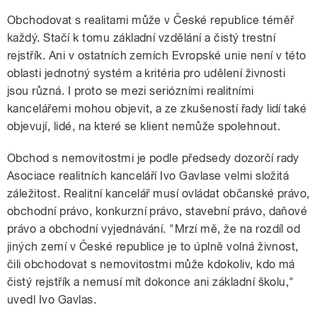
Obchodovat s realitami může v České republice téměř
každý. Stačí k tomu základní vzdělání a čistý trestní
rejstřík. Ani v ostatních zemích Evropské unie není v této
oblasti jednotný systém a kritéria pro udělení živnosti
jsou různá. I proto se mezi seriózními realitními
kancelářemi mohou objevit, a ze zkušeností řady lidí také
pause
objevují, lidé, na které se klient nemůže spolehnout.
Obchod s nemovitostmi je podle předsedy dozorčí rady
Asociace realitních kanceláří Ivo Gavlase velmi složitá
záležitost. Realitní kancelář musí ovládat občanské právo,
obchodní právo, konkurzní právo, stavební právo, daňové
právo a obchodní vyjednávání. "Mrzí mě, že na rozdíl od
jiných zemí v České republice je to úplně volná živnost,
čili obchodovat s nemovitostmi může kdokoliv, kdo má
čistý rejstřík a nemusí mít dokonce ani základní školu,"
uvedl Ivo Gavlas.