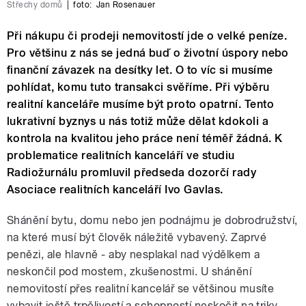
Střechy domů
|
foto:
Jan Rosenauer
Při nákupu či prodeji nemovitostí jde o velké peníze.
Pro většinu z nás se jedná buď o životní úspory nebo
finanční závazek na desítky let. O to víc si musíme
pohlídat, komu tuto transakci svěříme. Při výběru
realitní kanceláře musíme být proto opatrní. Tento
lukrativní byznys u nás totiž může dělat kdokoli a
kontrola na kvalitou jeho práce není téměř žádná. K
problematice realitních kanceláří ve studiu
Radiožurnálu promluvil předseda dozorčí rady
Asociace realitních kanceláří Ivo Gavlas.
Shánění bytu, domu nebo jen podnájmu je dobrodružství,
na které musí být člověk náležitě vybavený. Zaprvé
penězi, ale hlavně - aby nesplakal nad výdělkem a
neskončil pod mostem, zkušenostmi. U shánění
nemovitostí přes realitní kancelář se většinou musíte
vybavit ještě trpělivostí a schopností neskočit na triky