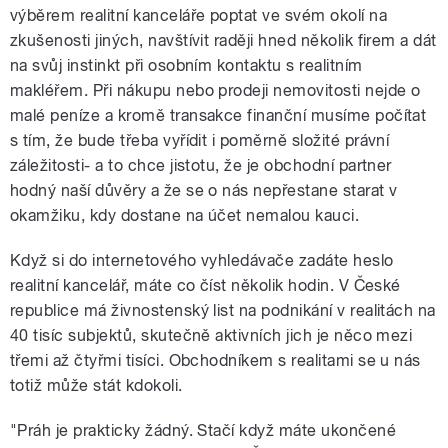
výběrem realitní kanceláře poptat ve svém okolí na
zkušenosti jiných, navštívit raději hned několik firem a dát
na svůj instinkt při osobním kontaktu s realitním
pause
makléřem. Při nákupu nebo prodeji nemovitosti nejde o
malé peníze a kromě transakce finanční musíme počítat
s tím, že bude třeba vyřídit i poměrně složité právní
záležitosti- a to chce jistotu, že je obchodní partner
hodný naší důvěry a že se o nás nepřestane starat v
okamžiku, kdy dostane na účet nemalou kauci.
Když si do internetového vyhledávače zadáte heslo
realitní kancelář, máte co číst několik hodin. V České
republice má živnostenský list na podnikání v realitách na
40 tisíc subjektů, skutečně aktivních jich je něco mezi
třemi až čtyřmi tisíci. Obchodníkem s realitami se u nás
totiž může stát kdokoli.
"Práh je prakticky žádný. Stačí když máte ukončené