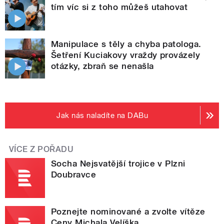
tím víc si z toho můžeš utahovat
Manipulace s těly a chyba patologa.
Šetření Kuciakovy vraždy provázely
otázky, zbraň se nenašla
Jak nás naladíte na DABu
VÍCE Z POŘADU
Socha Nejsvatější trojice v Plzni
Doubravce
Poznejte nominované a zvolte vítěze
Ceny Michala Velíška