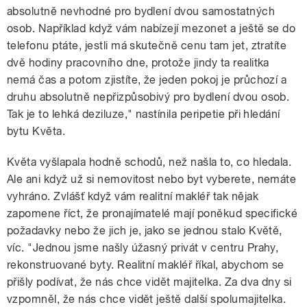
absolutně nevhodné pro bydlení dvou samostatných
osob. Například když vám nabízejí mezonet a ještě se do
telefonu ptáte, jestli má skutečně cenu tam jet, ztratíte
dvě hodiny pracovního dne, protože jindy ta realitka
nemá čas a potom zjistíte, že jeden pokoj je průchozí a
druhu absolutně nepřizpůsobivý pro bydlení dvou osob.
Tak je to lehká deziluze," nastínila peripetie při hledání
bytu Květa.
Květa vyšlapala hodně schodů, než našla to, co hledala.
Ale ani když už si nemovitost nebo byt vyberete, nemáte
vyhráno. Zvlášť když vám realitní makléř tak nějak
zapomene říct, že pronajímatelé mají poněkud specifické
požadavky nebo že jich je, jako se jednou stalo Květě,
víc. "Jednou jsme našly úžasný privát v centru Prahy,
rekonstruované byty. Realitní makléř říkal, abychom se
přišly podívat, že nás chce vidět majitelka. Za dva dny si
vzpomněl, že nás chce vidět ještě další spolumajitelka.