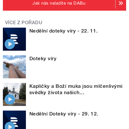
Jak nás naladíte na DABu
VÍCE Z POŘADU
Nedělní doteky víry - 22. 11.
Doteky víry
Kapličky a Boží muka jsou mlčenlivými
svědky života našich...
Nedělní Doteky víry - 29. 12.