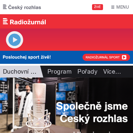
Přejít k hlavnímu obsahu
MENU
ŽIVĚ
Duchovní hudba
Program
Pořady
Více
…