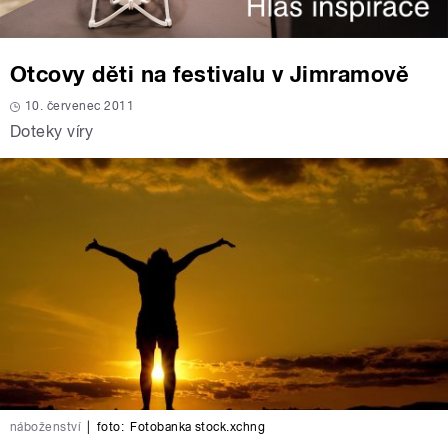
Otcovy děti na festivalu v Jimramově
10. červenec 2011
Doteky víry
náboženství
|
foto:
Fotobanka stock.xchng