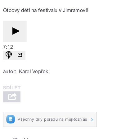
Otcovy děti na festivalu v Jimramově
7:12
autor:
Karel Vepřek
Všechny díly pořadu na mujRozhlas