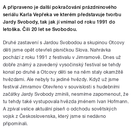
A připraveno je další pokračování prázdninového
seriálu Karla Vepřeka ve kterém představuje tvorbu
Jardy Svobody, tak jak jí vnímal od roku 1991 do
letoška. Čili 20 let se Svobodou.
Druhé zastavení s Jardou Svobodou a skupinou Otcovy
děti jsme opět otevřeli písničkou Slova. Nahrávka
pochází z roku 1991 z festivalu v Jimramově. Dnes už
dobře známý a zavedený vysočinský festival se tehdy
konal po druhé a Otcovy děti se na něm staly okamžitě
hvězdami. Ale nebyly tu jediné hvězdy. Když už jsme
festival Jimramov Otevřeno v souvislosti s hudebními
začátky Jardy Svobody zmínili, nesmíme zapomenout, že
tu tehdy také vystupovala hvězda jménem Ivan Hofmann.
A zpíval velice aktuální píseň o odchodu sovětských
vojsk z Československa, který jsme si nedávno
připomínali.