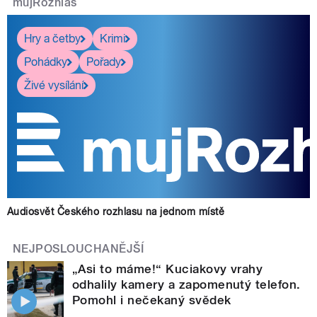
mujRozhlas
Hry a četby
Krimi
Pohádky
Pořady
Živé vysílání
Audiosvět Českého rozhlasu na jednom místě
NEJPOSLOUCHANĚJŠÍ
„Asi to máme!“ Kuciakovy vrahy
odhalily kamery a zapomenutý telefon.
Pomohl i nečekaný svědek