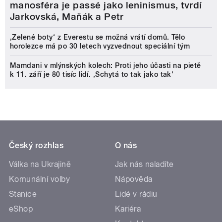
manosféra je passé jako leninismus, tvrdí
Jarkovská, Maňák a Petr
‚Zelené boty‘ z Everestu se možná vrátí domů. Tělo
horolezce má po 30 letech vyzvednout speciální tým
Mamdani v mlýnských kolech: Proti jeho účasti na pietě
k 11. září je 80 tisíc lidí. ‚Schytá to tak jako tak'
Český rozhlas
O nás
Válka na Ukrajině
Jak nás naladíte
Komunální volby
Nápověda
Stanice
Lidé v rádiu
eShop
Kariéra