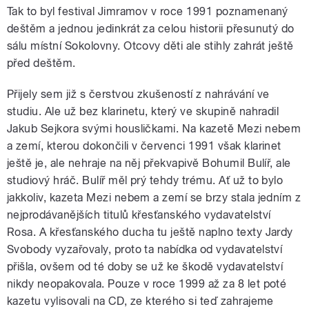
Tak to byl festival Jimramov v roce 1991 poznamenaný
deštěm a jednou jedinkrát za celou historii přesunutý do
sálu místní Sokolovny. Otcovy děti ale stihly zahrát ještě
před deštěm.
Přijely sem již s čerstvou zkušeností z nahrávání ve
studiu. Ale už bez klarinetu, který ve skupině nahradil
Jakub Sejkora svými housličkami. Na kazetě Mezi nebem
a zemí, kterou dokončili v červenci 1991 však klarinet
ještě je, ale nehraje na něj překvapivě Bohumil Bulíř, ale
studiový hráč. Bulíř měl prý tehdy trému. Ať už to bylo
jakkoliv, kazeta Mezi nebem a zemí se brzy stala jedním z
nejprodávanějších titulů křesťanského vydavatelství
Rosa. A křesťanského ducha tu ještě naplno texty Jardy
Svobody vyzařovaly, proto ta nabídka od vydavatelství
přišla, ovšem od té doby se už ke škodě vydavatelství
nikdy neopakovala. Pouze v roce 1999 až za 8 let poté
kazetu vylisovali na CD, ze kterého si teď zahrajeme