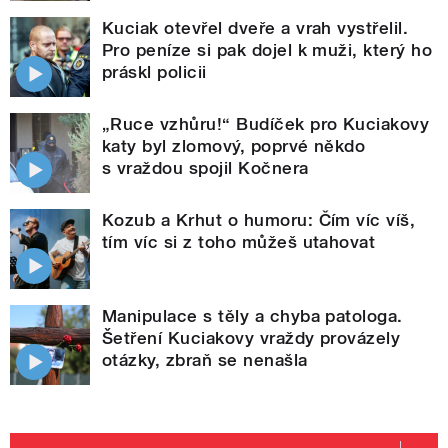
Kuciak otevřel dveře a vrah vystřelil.
Pro peníze si pak dojel k muži, který ho
práskl policii
„Ruce vzhůru!“ Budíček pro Kuciakovy
katy byl zlomový, poprvé někdo
s vraždou spojil Kočnera
Kozub a Krhut o humoru: Čím víc víš,
tím víc si z toho můžeš utahovat
Manipulace s těly a chyba patologa.
Šetření Kuciakovy vraždy provázely
otázky, zbraň se nenašla