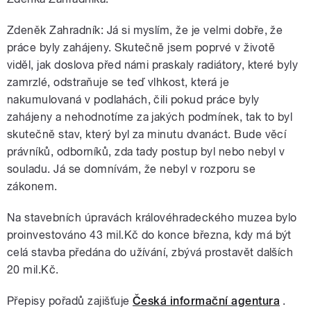
Zdeněk Zahradník: Já si myslím, že je velmi dobře, že
práce byly zahájeny. Skutečně jsem poprvé v životě
viděl, jak doslova před námi praskaly radiátory, které byly
zamrzlé, odstraňuje se teď vlhkost, která je
nakumulovaná v podlahách, čili pokud práce byly
zahájeny a nehodnotíme za jakých podmínek, tak to byl
skutečně stav, který byl za minutu dvanáct. Bude věcí
právníků, odborníků, zda tady postup byl nebo nebyl v
souladu. Já se domnívám, že nebyl v rozporu se
zákonem.
Na stavebních úpravách královéhradeckého muzea bylo
proinvestováno 43 mil.Kč do konce března, kdy má být
celá stavba předána do užívání, zbývá prostavět dalších
20 mil.Kč.
Přepisy pořadů zajišťuje
Česká informační agentura
.