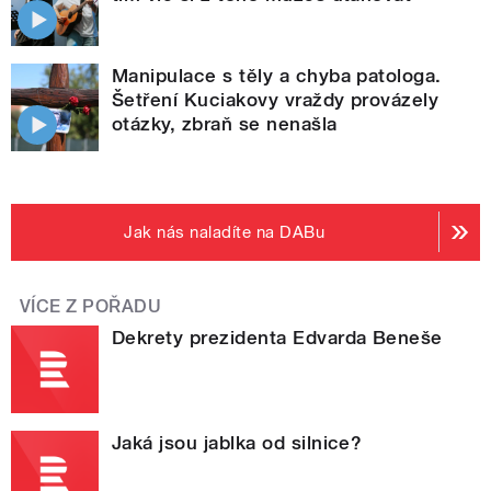
Manipulace s těly a chyba patologa.
Šetření Kuciakovy vraždy provázely
otázky, zbraň se nenašla
Jak nás naladíte na DABu
VÍCE Z POŘADU
Dekrety prezidenta Edvarda Beneše
Jaká jsou jablka od silnice?