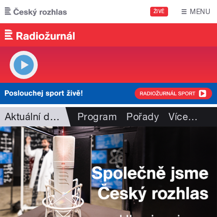
Přejít k hlavnímu obsahu
MENU
ŽIVĚ
Aktuální dění
Program
Pořady
Více
…