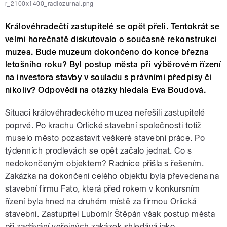
r_2100x1400_radiozurnal.png
Královéhradečtí zastupitelé se opět přeli. Tentokrát se
velmi horečnatě diskutovalo o současné rekonstrukci
muzea. Bude muzeum dokončeno do konce března
letošního roku? Byl postup města při výběrovém řízení
na investora stavby v souladu s právními předpisy či
nikoliv? Odpovědi na otázky hledala Eva Boudová.
Situaci královéhradeckého muzea neřešili zastupitelé
poprvé. Po krachu Orlické stavební společnosti totiž
muselo město pozastavit veškeré stavební práce. Po
týdenních prodlevách se opět začalo jednat. Co s
nedokončeným objektem? Radnice přišla s řešením.
Zakázka na dokončení celého objektu byla převedena na
stavební firmu Fato, která před rokem v konkursním
řízení byla hned na druhém místě za firmou Orlická
stavební. Zastupitel Lubomír Štěpán však postup města
při zadávání veřejných zakázek shledává jako