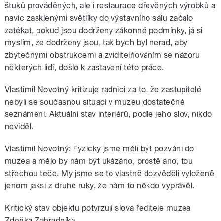
štuků prováděných, ale i restaurace dřevěných výrobků a
navíc zasklenými světlíky do výstavního sálu začalo
zatékat, pokud jsou dodrženy zákonné podmínky, já si
myslím, že dodrženy jsou, tak bych byl nerad, aby
zbytečnými obstrukcemi a zviditelňováním se názoru
některých lidí, došlo k zastavení této práce.
Vlastimil Novotný kritizuje radnici za to, že zastupitelé
nebyli se současnou situací v muzeu dostatečně
seznámeni. Aktuální stav interiérů, podle jeho slov, nikdo
neviděl.
Vlastimil Novotný: Fyzicky jsme měli být pozváni do
muzea a mělo by nám být ukázáno, prostě ano, tou
střechou teče. My jsme se to vlastně dozvěděli vyloženě
jenom jaksi z druhé ruky, že nám to někdo vyprávěl.
Kritický stav objektu potvrzují slova ředitele muzea
Zdeňka Zahradníka.