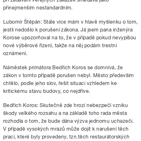
přinejmenším nestandardním.
Lubomír Štěpán: Stále více mám v hlavě myšlenku o tom,
jestli nedošlo k porušení zákona. Já jsem pana inženýra
Korose upozorňoval na to, že v případě pokud nevypíšou
nové výběrové řízení, takže na něj podám trestní
oznámení.
Náměstek primátora Bedřich Koros se domnívá, že
zákon v tomto případě porušen nebyl. Město především
chtělo, podle jeho slov, řešit situaci vzhledem ke
kritickému stavu budovy, co nejdříve.
Bedřich Koros: Skutečně zde hrozí nebezpečí vzniku
škody velkého rozsahu a na základě toho rada města
rozhodla o tom, že bude dána výzva jednomu uchazeči.
V případě vysokých mrazů může dojít k narušení těch
prací, které byly provedeny, tzn.těch restaurátorských