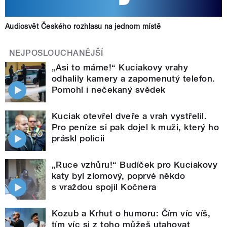
Audiosvět Českého rozhlasu na jednom místě
NEJPOSLOUCHANĚJŠÍ
„Asi to máme!“ Kuciakovy vrahy
odhalily kamery a zapomenutý telefon.
Pomohl i nečekaný svědek
Kuciak otevřel dveře a vrah vystřelil.
Pro peníze si pak dojel k muži, který ho
práskl policii
„Ruce vzhůru!“ Budíček pro Kuciakovy
katy byl zlomový, poprvé někdo
s vraždou spojil Kočnera
Kozub a Krhut o humoru: Čím víc víš,
tím víc si z toho můžeš utahovat