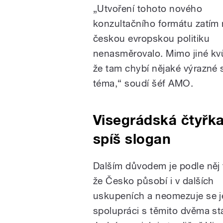
„Utvoření tohoto nového
konzultačního formátu zatím
českou evropskou politiku
nenasměrovalo. Mimo jiné kvů
že tam chybí nějaké výrazné
téma,“ soudí šéf AMO.
Visegrádská čtyřka
spíš slogan
Dalším důvodem je podle něj 
že Česko působí i v dalších
uskupeních a neomezuje se j
spolupráci s těmito dvěma stá