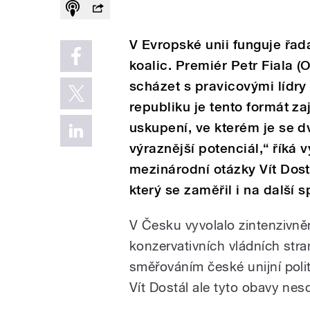
V Evropské unii funguje řad
koalic. Premiér Petr Fiala 
scházet s pravicovými lídry 
republiku je tento formát za
uskupení, ve kterém je se 
výraznější potenciál,“ říká 
mezinárodní otázky Vít Dost
který se zaměřil i na další 
V Česku vyvolalo zintenzivně
konzervativních vládních stran
směřováním české unijní poli
Vít Dostál ale tyto obavy nesdí