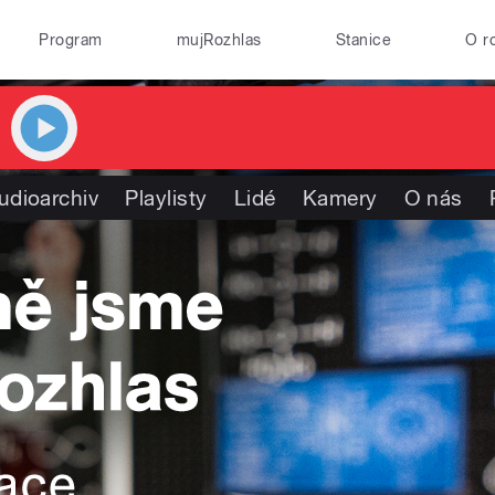
Program
mujRozhlas
Stanice
O r
udioarchiv
Playlisty
Lidé
Kamery
O nás