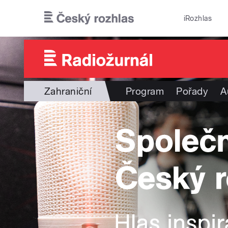
Přejít k hlavnímu obsahu
iRozhlas
Zahraniční
Program
Pořady
A