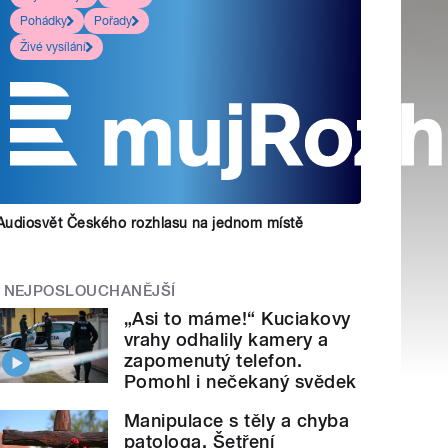
Pohádky
Pořady
Živé vysílání
Audiosvět Českého rozhlasu na jednom místě
NEJPOSLOUCHANĚJŠÍ
„Asi to máme!“ Kuciakovy
vrahy odhalily kamery a
zapomenutý telefon.
Pomohl i nečekaný svědek
Manipulace s těly a chyba
patologa. Šetření