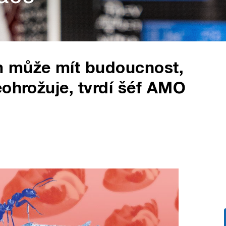
m může mít budoucnost,
eohrožuje, tvrdí šéf AMO