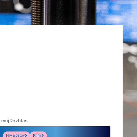
mujRozhlas
Hry a četby
Krimi