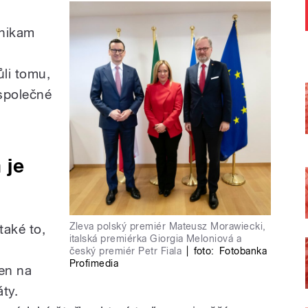
 nikam
li tomu,
 společné
 je
Zleva polský premiér Mateusz Morawiecki,
také to,
italská premiérka Giorgia Meloniová a
český premiér Petr Fiala
|
foto:
Fotobanka
Profimedia
en na
ty.