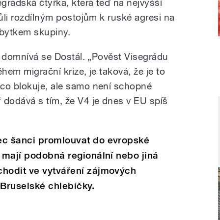
egrádská čtyřka, která teď na nejvyšší
vůli rozdílným postojům k ruské agresi na
bytkem skupiny.
,“ domnívá se Dostál. „Pověst Visegrádu
hem migrační krize, je taková, že je to
ěco blokuje, ale samo není schopné
 dodává s tím, že V4 je dnes v EU spíš
ec šanci promlouvat do evropské
v mají podobná regionální nebo jiná
chodit ve vytváření zájmových
 Bruselské chlebíčky.