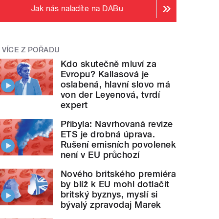
Jak nás naladíte na DABu
VÍCE Z POŘADU
Kdo skutečně mluví za
Evropu? Kallasová je
oslabená, hlavní slovo má
von der Leyenová, tvrdí
expert
Přibyla: Navrhovaná revize
ETS je drobná úprava.
Rušení emisních povolenek
není v EU průchozí
Nového britského premiéra
by blíž k EU mohl dotlačit
britský byznys, myslí si
bývalý zpravodaj Marek