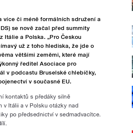
a více či méně formálních sdružení a
(ODS) se nově začal před summity
z Itálie a Polska. „Pro Českou
jímavý už z toho hlediska, že jde o
dvěma většími zeměmi, které mají
výkonný ředitel Asociace pro
ál v podcastu Bruselské chlebíčky,
spojenectví v současné EU.
ní kontaktů s předáky silně
 v Itálii a v Polsku otázky nad
tiky po předsednictví v sedmadvacítce.
lí.