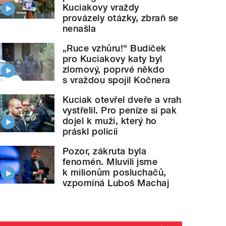
Kuciakovy vraždy
provázely otázky, zbraň se
nenašla
„Ruce vzhůru!“ Budíček
pro Kuciakovy katy byl
zlomový, poprvé někdo
s vraždou spojil Kočnera
Kuciak otevřel dveře a vrah
vystřelil. Pro peníze si pak
dojel k muži, který ho
práskl policii
Pozor, zákruta byla
fenomén. Mluvili jsme
k milionům posluchačů,
vzpomíná Luboš Machaj