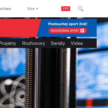
ozhlase
Více
ŽIVĚ
Projekty
Rozhovory
Seriály
Videa