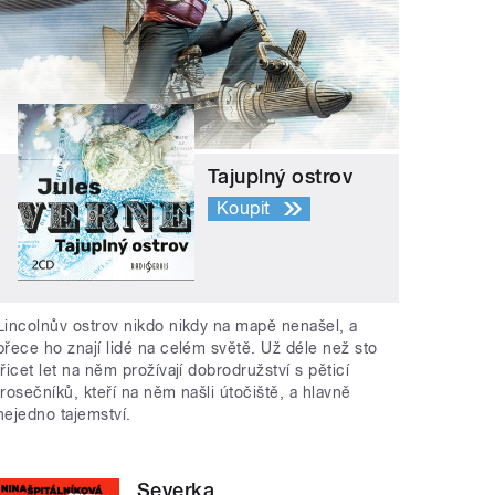
Tajuplný ostrov
Koupit
Lincolnův ostrov nikdo nikdy na mapě nenašel, a
přece ho znají lidé na celém světě. Už déle než sto
třicet let na něm prožívají dobrodružství s pěticí
trosečníků, kteří na něm našli útočiště, a hlavně
nejedno tajemství.
Severka