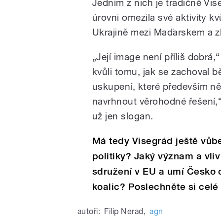
Jedním z nich je tradičně Vis
úrovni omezila své aktivity k
Ukrajině mezi Maďarskem a z
„Její image není příliš dobrá
kvůli tomu, jak se zachoval bě
uskupení, které především n
navrhnout věrohodné řešení,“
už jen slogan.
Má tedy Visegrád ještě vůb
politiky? Jaký význam a vli
sdružení v EU a umí Česko 
koalic? Poslechněte si celé
autoři:
Filip Nerad
,
agn