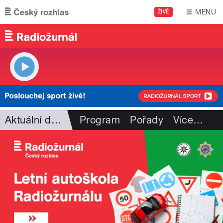
Přejít k hlavnímu obsahu
MENU
ŽIVĚ
Aktuální dění
Program
Pořady
Více
…