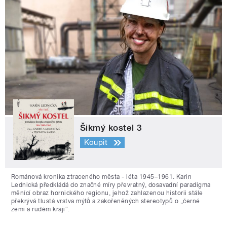
Šikmý kostel 3
Koupit
Románová kronika ztraceného města - léta 1945–1961. Karin
Lednická předkládá do značné míry převratný, dosavadní paradigma
měnící obraz hornického regionu, jehož zahlazenou historii stále
překrývá tlustá vrstva mýtů a zakořeněných stereotypů o „černé
zemi a rudém kraji“.