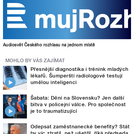
Audiosvět Českého rozhlasu na jednom místě
MOHLO BY VÁS ZAJÍMAT
Přesnější diagnostika i trénink mladých
lékařů. Šumperští radiologové testují
umělou inteligenci
Šabata: Dění na Slovensku? Jen další
bitva v policejní válce. Pro společnost
je to traumatizující
Odepsat zaměstnanecké benefity? Stát
by víc ztratil, než ušetřil, říká předseda