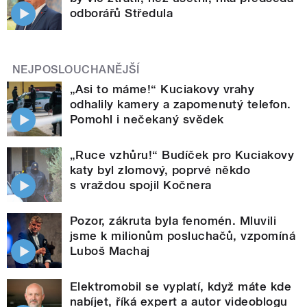
odborářů Středula
NEJPOSLOUCHANĚJŠÍ
„Asi to máme!“ Kuciakovy vrahy
odhalily kamery a zapomenutý telefon.
Pomohl i nečekaný svědek
„Ruce vzhůru!“ Budíček pro Kuciakovy
katy byl zlomový, poprvé někdo
s vraždou spojil Kočnera
Pozor, zákruta byla fenomén. Mluvili
jsme k milionům posluchačů, vzpomíná
Luboš Machaj
Elektromobil se vyplatí, když máte kde
nabíjet, říká expert a autor videoblogu