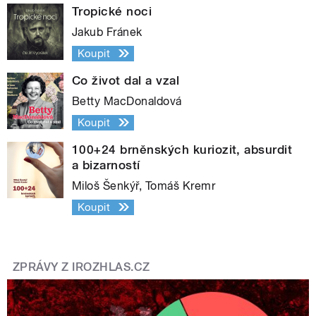
Tropické noci
Jakub Fránek
Koupit
Co život dal a vzal
Betty MacDonaldová
Koupit
100+24 brněnských kuriozit, absurdit
a bizarností
Miloš Šenkýř, Tomáš Kremr
Koupit
ZPRÁVY Z IROZHLAS.CZ