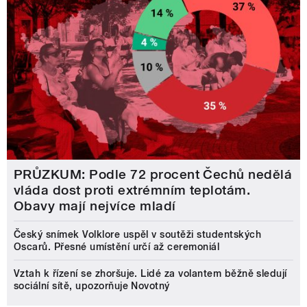
PRŮZKUM: Podle 72 procent Čechů nedělá
vláda dost proti extrémním teplotám.
Obavy mají nejvíce mladí
Český snímek Volklore uspěl v soutěži studentských
Oscarů. Přesné umístění určí až ceremoniál
Vztah k řízení se zhoršuje. Lidé za volantem běžně sledují
sociální sítě, upozorňuje Novotný