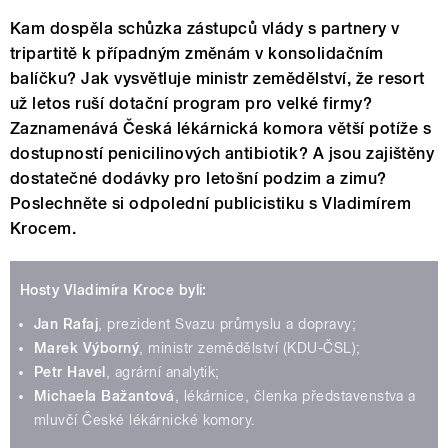
Kam dospěla schůzka zástupců vlády s partnery v
tripartitě k případným změnám v konsolidačním
balíčku? Jak vysvětluje ministr zemědělství, že resort
už letos ruší dotační program pro velké firmy?
Zaznamenává Česká lékárnická komora větší potíže s
dostupností penicilinových antibiotik? A jsou zajištěny
dostatečné dodávky pro letošní podzim a zimu?
Poslechněte si odpolední publicistiku s Vladimírem
Krocem.
Hosty Vladimíra Kroce byli:
Jan Rafaj
, prezident Svazu průmyslu a dopravy;
Marek Výborný
, ministr zemědělství (KDU-ČSL);
Petr Havel
, agrární analytik;
Michaela Bažantová
, lékárnice, členka představenstva a
mluvčí České lékárnické komory.