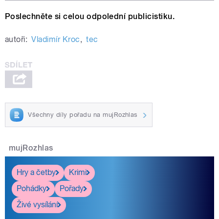
Poslechněte si celou odpolední publicistiku.
autoři:
Vladimír Kroc
,
tec
Všechny díly pořadu na mujRozhlas
mujRozhlas
Hry a četby
Krimi
Pohádky
Pořady
Živé vysílání