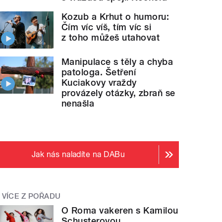
Kozub a Krhut o humoru:
Čím víc víš, tím víc si
z toho můžeš utahovat
Manipulace s těly a chyba
patologa. Šetření
Kuciakovy vraždy
provázely otázky, zbraň se
nenašla
Jak nás naladíte na DABu
VÍCE Z POŘADU
O Roma vakeren s Kamilou
Schusterovou