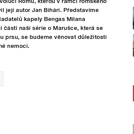
voluci Romů, kterou v rámci romského
il její autor Jan Bihári. Představíme
ladatelů kapely Bengas Milana
 části naší série o Marušce, která se
ou prsu, se budeme věnovat důležitosti
žné nemoci.