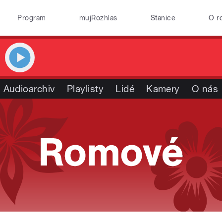
Program
mujRozhlas
Stanice
O r
Audioarchiv
Playlisty
Lidé
Kamery
O nás