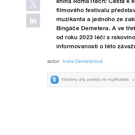
kniha RomaTtech: Cesta k e
filmového festivalu představ
muzikanta a jednoho ze zak
Bingáče Demetera. A ve třetí
od roku 2023 léčí s rakovin
informovanosti o této záva
autor:
Iveta Demeterová
Všechny díly pořadu na mujRozhlas