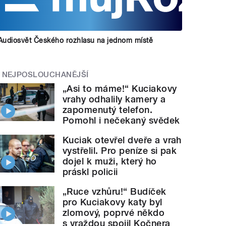
Audiosvět Českého rozhlasu na jednom místě
NEJPOSLOUCHANĚJŠÍ
„Asi to máme!“ Kuciakovy
vrahy odhalily kamery a
zapomenutý telefon.
Pomohl i nečekaný svědek
Kuciak otevřel dveře a vrah
vystřelil. Pro peníze si pak
dojel k muži, který ho
práskl policii
„Ruce vzhůru!“ Budíček
pro Kuciakovy katy byl
zlomový, poprvé někdo
s vraždou spojil Kočnera