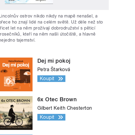
Lincolnův ostrov nikdo nikdy na mapě nenašel, a
přece ho znají lidé na celém světě. Už déle než sto
třicet let na něm prožívají dobrodružství s pěticí
trosečníků, kteří na něm našli útočiště, a hlavně
nejedno tajemství.
Dej mi pokoj
Petra Štarková
Koupit
6x Otec Brown
Gilbert Keith Chesterton
Koupit