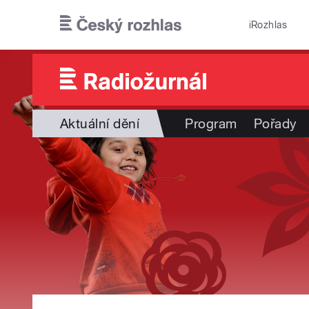
Přejít k hlavnímu obsahu
iRozhlas
Aktuální dění
Program
Pořady