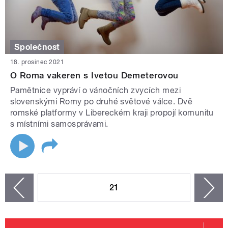
Společnost
18. prosinec 2021
O Roma vakeren s Ivetou Demeterovou
Pamětnice vypráví o vánočních zvycích mezi
slovenskými Romy po druhé světové válce. Dvě
romské platformy v Libereckém kraji propojí komunitu
s místními samosprávami.
STRÁNKY
21
n
zí