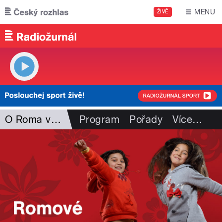
Přejít k hlavnímu obsahu
MENU
ŽIVĚ
O Roma vakeren
Program
Pořady
Více
…