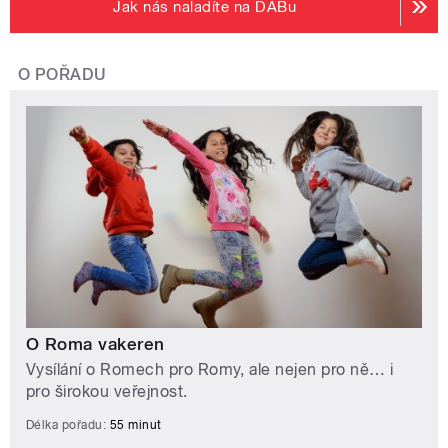
Jak nás naladíte na DABu
O POŘADU
O Roma vakeren
Vysílání o Romech pro Romy, ale nejen pro ně… i
pro širokou veřejnost.
Délka pořadu:
55 minut