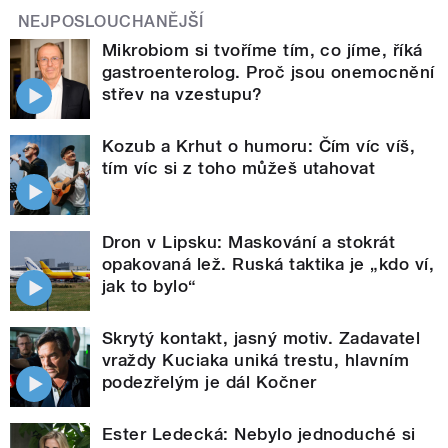
NEJPOSLOUCHANĚJŠÍ
Mikrobiom si tvoříme tím, co jíme, říká
gastroenterolog. Proč jsou onemocnění
střev na vzestupu?
Kozub a Krhut o humoru: Čím víc víš,
tím víc si z toho můžeš utahovat
Dron v Lipsku: Maskování a stokrát
opakovaná lež. Ruská taktika je „kdo ví,
jak to bylo“
Skrytý kontakt, jasný motiv. Zadavatel
vraždy Kuciaka uniká trestu, hlavním
podezřelým je dál Kočner
Ester Ledecká: Nebylo jednoduché si