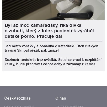
Byl až moc kamarádský, říká dívka
o zubaři, který z fotek pacientek vyráběl
dětské porno. Pracuje dál
Jed místo voňavky a pohádka o katedrále. Útok ruských
travičů Skripal přežil, pak zmizel
Dozimetr tentokrát bez svědků. Soud se vrací k rozplétání
kauzy, bude přehrávat odposlechy a záznamy z kamer
Český rozhlas
O nás