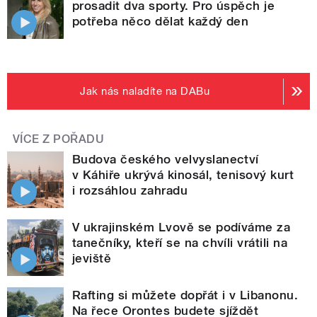
prosadit dva sporty. Pro úspěch je
potřeba něco dělat každý den
Jak nás naladíte na DABu
VÍCE Z POŘADU
Budova českého velvyslanectví
v Káhiře ukrývá kinosál, tenisový kurt
i rozsáhlou zahradu
V ukrajinském Lvově se podíváme za
tanečníky, kteří se na chvíli vrátili na
jeviště
Rafting si můžete dopřát i v Libanonu.
Na řece Orontes budete sjíždět