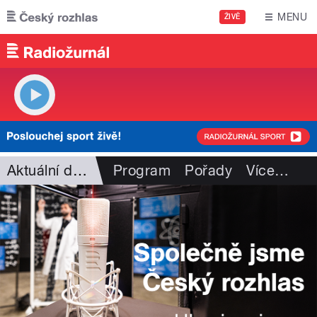
Přejít k hlavnímu obsahu
MENU
ŽIVĚ
Aktuální dění
Program
Pořady
Více
…