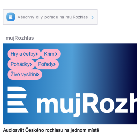
Všechny díly pořadu na mujRozhlas
mujRozhlas
Hry a četby
Krimi
Pohádky
Pořady
Živé vysílání
Audiosvět Českého rozhlasu na jednom místě