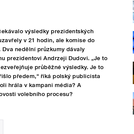
čekávalo výsledky prezidentských
uzavřely v 21 hodin, ale komise do
c. Dva nedělní průzkumy dávaly
 prezidentovi Andrzeji Dudovi. „Je to
ezveřejňuje průběžné výsledky. Je to
řišlo předem,“ říká polský publicista
oli hrála v kampani média? A
rovosti volebního procesu?