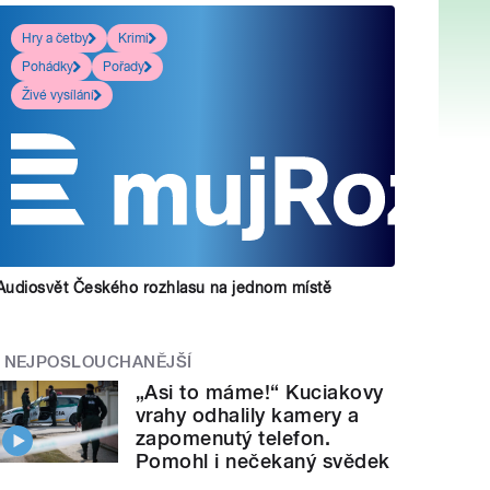
Hry a četby
Krimi
Pohádky
Pořady
Živé vysílání
Audiosvět Českého rozhlasu na jednom místě
NEJPOSLOUCHANĚJŠÍ
„Asi to máme!“ Kuciakovy
vrahy odhalily kamery a
zapomenutý telefon.
Pomohl i nečekaný svědek