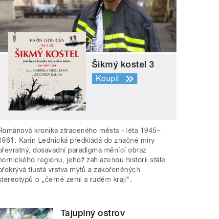
Šikmý kostel 3
Koupit
Románová kronika ztraceného města - léta 1945–
1961. Karin Lednická předkládá do značné míry
převratný, dosavadní paradigma měnící obraz
hornického regionu, jehož zahlazenou historii stále
překrývá tlustá vrstva mýtů a zakořeněných
stereotypů o „černé zemi a rudém kraji“.
Tajuplný ostrov