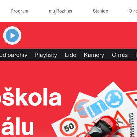
Program
mujRozhlas
Stanice
O r
udioarchiv
Playlisty
Lidé
Kamery
O nás