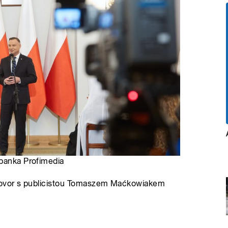
obanka Profimedia
zhovor s publicistou Tomaszem Maćkowiakem