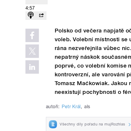
4:57
Polsko od večera napjatě o
voleb. Volební místnosti se 
rána nezveřejnila vůbec ni
nepatrný náskok současnému
poprvé, co volební komise n
kontroverzní, ale varování p
Tomasz Maćkowiak. Jakou r
neexistují pochybnosti o fé
autoři:
Petr Král
,
als
Všechny díly pořadu na mujRozhlas