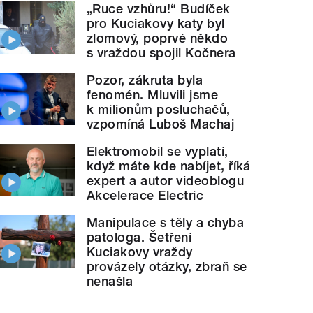
„Ruce vzhůru!“ Budíček
pro Kuciakovy katy byl
zlomový, poprvé někdo
s vraždou spojil Kočnera
Pozor, zákruta byla
fenomén. Mluvili jsme
k milionům posluchačů,
vzpomíná Luboš Machaj
Elektromobil se vyplatí,
když máte kde nabíjet, říká
expert a autor videoblogu
Akcelerace Electric
Manipulace s těly a chyba
patologa. Šetření
Kuciakovy vraždy
provázely otázky, zbraň se
nenašla