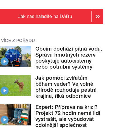
Jak nás naladíte na DABu
VÍCE Z POŘADU
Obcím dochází pitná voda.
Správa hmotných rezerv
poskytuje autocisterny
nebo potrubní systémy
Jak pomoci zvířatům
během veder? Ve volné
přírodě rozhoduje pestrá
krajina, říká odbornice
Expert: Příprava na krizi?
Projekt 72 hodin nemá lidi
vystrašit, ale vybudovat
odolnější společnost