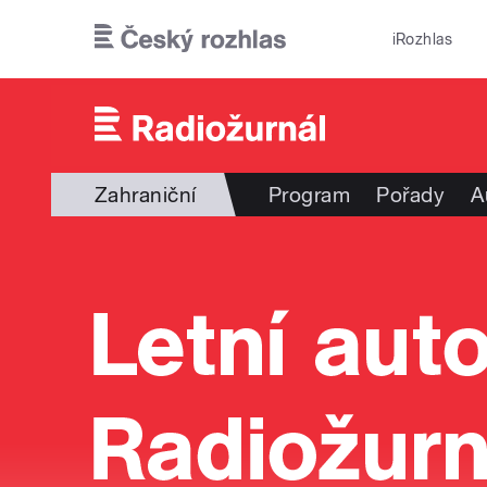
Přejít k hlavnímu obsahu
iRozhlas
Zahraniční
Program
Pořady
A