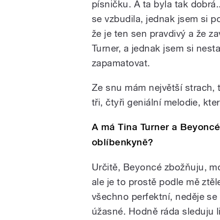
písničku. A ta byla tak dobrá
se vzbudila, jednak jsem si p
že je ten sen pravdivý a že z
Turner, a jednak jsem si nesta
zapamatovat.
Ze snu mám největší strach, 
tři, čtyři geniální melodie, 
A má Tina Turner a Beyoncé 
oblíbenkyně?
Určitě, Beyoncé zbožňuju, mo
ale je to prostě podle mě zt
všechno perfektní, neděje se
úžasné. Hodně ráda sleduju l