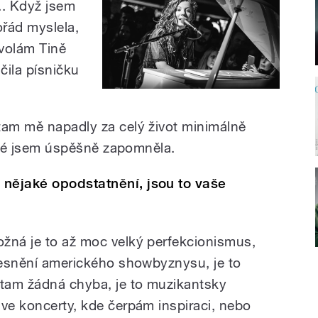
... Když jsem
ořád myslela,
avolám Tině
čila písničku
tam mě napadly za celý život minimálně
které jsem úspěšně zapomněla.
nějaké opodstatnění, jsou to vaše
žná je to až moc velký perfekcionismus,
ělesnění amerického showbyznysu, je to
 tam žádná chyba, je to muzikantsky
ive koncerty, kde čerpám inspiraci, nebo