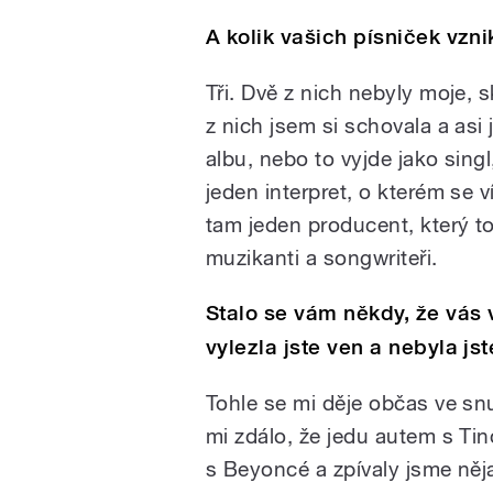
A kolik vašich písniček vzn
Tři. Dvě z nich nebyly moje, 
z nich jsem si schovala a asi
albu, nebo to vyjde jako sing
jeden interpret, o kterém se 
tam jeden producent, který 
muzikanti a songwriteři.
Stalo se vám někdy, že vás 
vylezla jste ven a nebyla js
Tohle se mi děje občas ve sn
mi zdálo, že jedu autem s Tin
s Beyoncé a zpívaly jsme ně