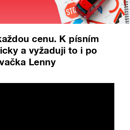
 každou cenu. K písním
icky a vyžaduji to i po
ěvačka Lenny