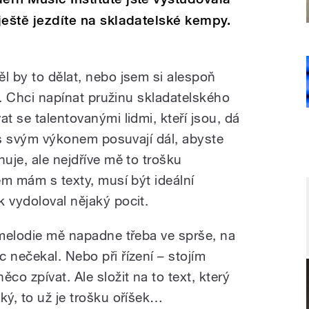
 ještě jezdíte na skladatelské kempy.
l by to dělat, nebo jsem si alespoň
ci. Chci napínat pružinu skladatelského
t se talentovanými lidmi, kteří jsou, dá
 vás svým výkonem posuvají dál, abyste
nuje, ale nejdříve mě to trošku
lém mám s texty, musí být ideální
 vydoloval nějaký pocit.
 melodie mě napadne třeba ve sprše, na
 nečekal. Nebo při řízení – stojím
co zpívat. Ale složit na to text, který
ký, to už je trošku oříšek…