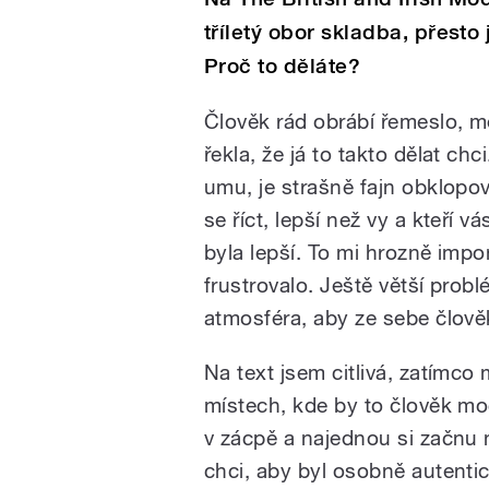
tříletý obor skladba, přesto
Proč to děláte?
Člověk rád obrábí řemeslo, mě
řekla, že já to takto dělat ch
umu, je strašně fajn obklopova
se říct, lepší než vy a kteří
byla lepší. To mi hrozně impo
frustrovalo. Ještě větší prob
atmosféra, aby ze sebe člověk
Na text jsem citlivá, zatímco
místech, kde by to člověk moc
v zácpě a najednou si začnu ně
chci, aby byl osobně autentic