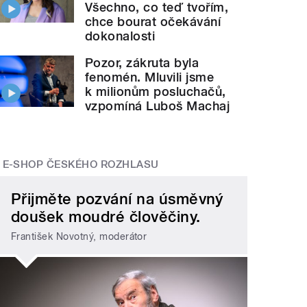
Všechno, co teď tvořím,
chce bourat očekávání
dokonalosti
Pozor, zákruta byla
fenomén. Mluvili jsme
k milionům posluchačů,
vzpomíná Luboš Machaj
E-SHOP ČESKÉHO ROZHLASU
Přijměte pozvání na úsměvný
doušek moudré člověčiny.
František Novotný, moderátor