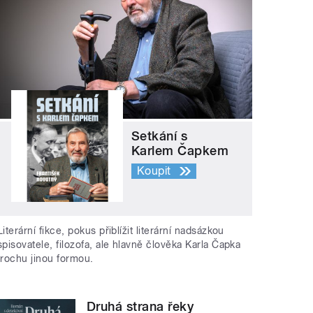
Setkání s
Karlem Čapkem
Koupit
Literární fikce, pokus přiblížit literární nadsázkou
spisovatele, filozofa, ale hlavně člověka Karla Čapka
trochu jinou formou.
Druhá strana řeky