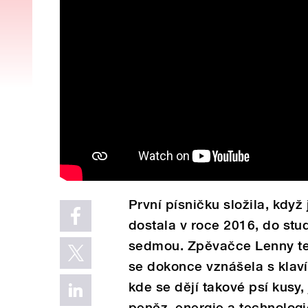
První písničku složila, když
dostala v roce 2016, do stu
sedmou. Zpěvačce Lenny teď
se dokonce vznášela s klav
kde se dějí takové psí kusy,
peněz, energie a technologie