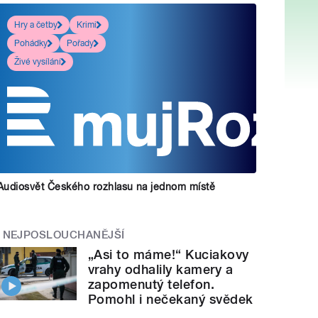
Hry a četby
Krimi
Pohádky
Pořady
Živé vysílání
Audiosvět Českého rozhlasu na jednom místě
NEJPOSLOUCHANĚJŠÍ
„Asi to máme!“ Kuciakovy
vrahy odhalily kamery a
zapomenutý telefon.
Pomohl i nečekaný svědek