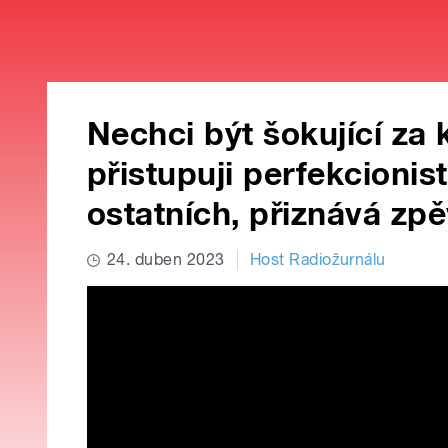
Nechci být šokující za
přistupuji perfekcionist
ostatních, přiznává zp
24. duben 2023
Host Radiožurnálu