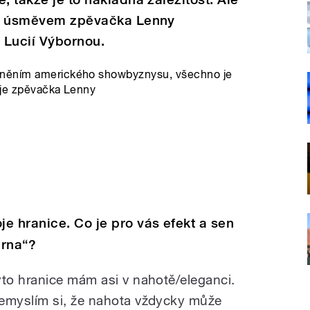
e s úsměvem zpěvačka Lenny
 Lucií Výbornou.
sněním amerického showbyznysu, všechno je
uje zpěvačka Lenny
e hranice. Co je pro vás efekt a sen
árna“?
yto hranice mám asi v nahotě/eleganci.
emyslím si, že nahota vždycky může