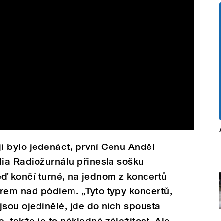
 ji bylo jedenáct, první Cenu Anděl
dia Radiožurnálu přinesla sošku
 končí turné, na jednom z koncertů
írem nad pódiem. „Tyto typy koncertů,
 jsou ojedinělé, jde do nich spousta
, takže je to nákladná záležitost. Ale