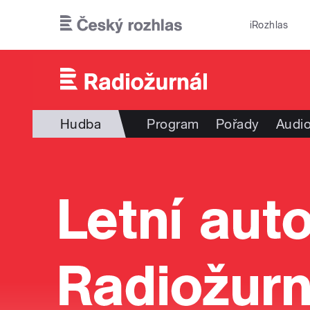
Přejít k hlavnímu obsahu
iRozhlas
Hudba
Program
Pořady
Audio