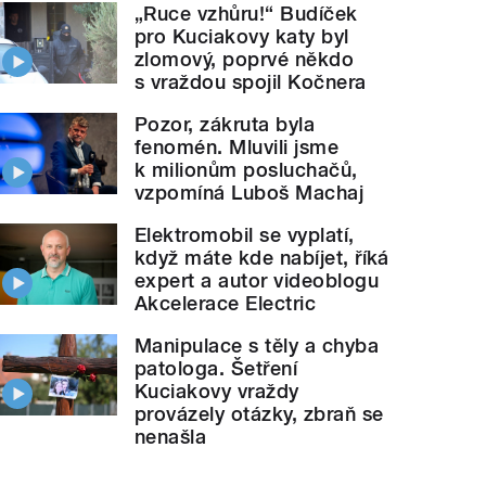
„Ruce vzhůru!“ Budíček
pro Kuciakovy katy byl
zlomový, poprvé někdo
s vraždou spojil Kočnera
Pozor, zákruta byla
fenomén. Mluvili jsme
k milionům posluchačů,
vzpomíná Luboš Machaj
Elektromobil se vyplatí,
když máte kde nabíjet, říká
expert a autor videoblogu
Akcelerace Electric
Manipulace s těly a chyba
patologa. Šetření
Kuciakovy vraždy
provázely otázky, zbraň se
nenašla