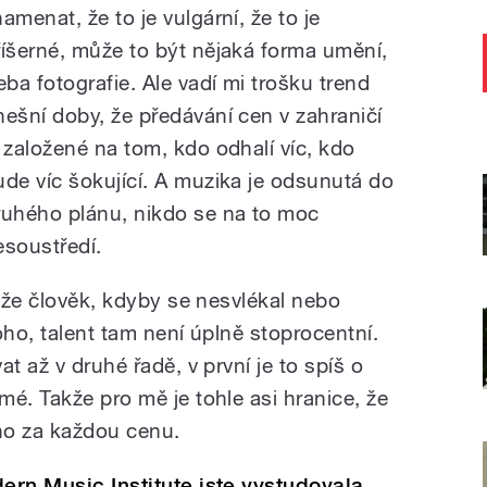
amenat, že to je vulgární, že to je
říšerné, může to být nějaká forma umění,
řeba fotografie. Ale vadí mi trošku trend
nešní doby, že předávání cen v zahraničí
e založené na tom, kdo odhalí víc, kdo
ude víc šokující. A muzika je odsunutá do
ruhého plánu, nikdo se na to moc
esoustředí.
, že člověk, kdyby se nesvlékal nebo
oho, talent tam není úplně stoprocentní.
t až v druhé řadě, v první je to spíš o
é. Takže pro mě je tohle asi hranice, že
ho za každou cenu.
ern Music Institute jste vystudovala