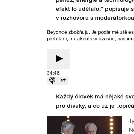
efekt to udělalo,“ popisuj
v rozhovoru s moderátorkou
Beyoncé zbožňuju. Je podle mě ztěle
perfektní, muzikantsky úžasné, nastiň
34:46
Každý člověk má nějaké svoj
pro diváky, a co už je „opič
T
N