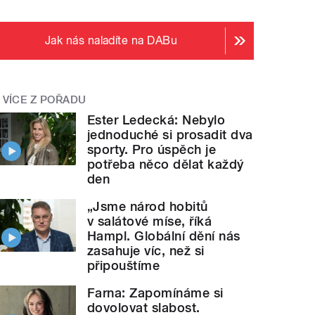
Jak nás naladíte na DABu
VÍCE Z POŘADU
Ester Ledecká: Nebylo
jednoduché si prosadit dva
sporty. Pro úspěch je
potřeba něco dělat každý
den
„Jsme národ hobitů
v salátové míse, říká
Hampl. Globální dění nás
zasahuje víc, než si
připouštíme
Farna: Zapomínáme si
dovolovat slabost.