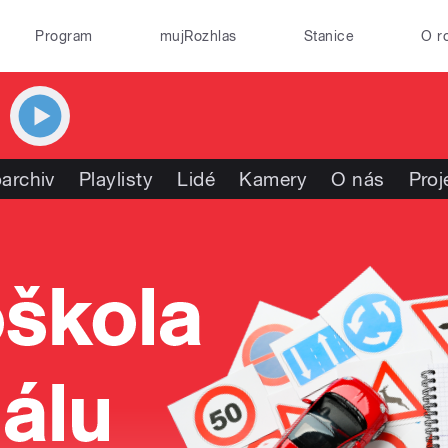
Program
mujRozhlas
Stanice
O r
archiv
Playlisty
Lidé
Kamery
O nás
Proj