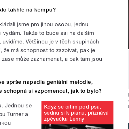
iklo takhle na kempu?
skládali jsme pro jinou osobu, jednu
 ji vydám. Takže to bude asi na dalším
l, uvidíme. Většinou je v těch skupinách
ví, že má schopnost to zazpívat, pak je
to zase může zaznamenat, a pak tam jsou
ve sprše napadla geniální melodie,
te schopná si vzpomenout, jak to bylo?
u. Jednou se
Když se cítím pod psa,
sednu si k pianu, přiznává
ou Turner a
zpěvačka Lenny
jakou