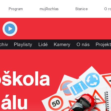
Program
mujRozhlas
Stanice
O r
chiv
Playlisty
Lidé
Kamery
O nás
Projek