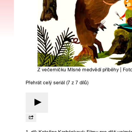
Z večerníčku Mlsné medvědí příběhy | Foto
Přehrát celý seriál (7 z 7 dílů)