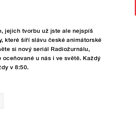
jejich tvorbu už jste ale nejspíš
 které šíří slávu české animátorské
něte si nový seriál Radiožurnálu,
e oceňované u nás i ve světě. Každý
dy v 8:50.