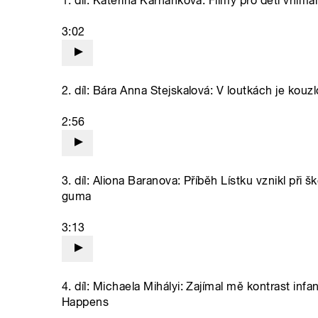
1. díl: Kateřina Karhánková: Filmy pro děti vním
3:02
2. díl: Bára Anna Stejskalová: V loutkách je kouzl
2:56
3. díl: Aliona Baranova: Příběh Lístku vznikl při 
guma
3:13
4. díl: Michaela Mihályi: Zajímal mě kontrast inf
Happens