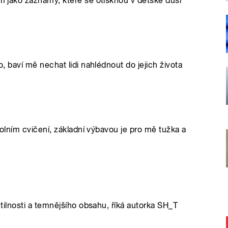
ám jako záznamy, které se otisknou v dětské duši
o, baví mě nechat lidi nahlédnout do jejich života
školním cvičení, základní výbavou je pro mě tužka a
antilnosti a temnějšího obsahu, říká autorka SH_T