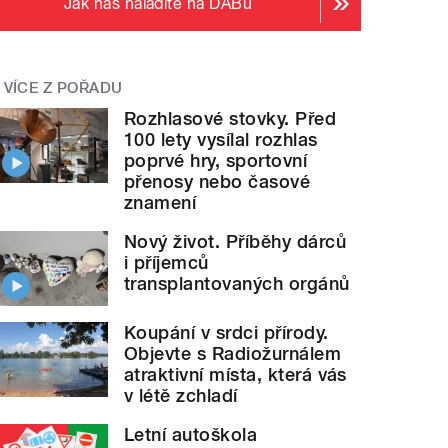
Jak nás naladíte na DABu
VÍCE Z POŘADU
Rozhlasové stovky. Před
100 lety vysílal rozhlas
poprvé hry, sportovní
přenosy nebo časové
znamení
Nový život. Příběhy dárců
i příjemců
transplantovaných orgánů
Koupání v srdci přírody.
Objevte s Radiožurnálem
atraktivní místa, která vás
v létě zchladí
Letní autoškola