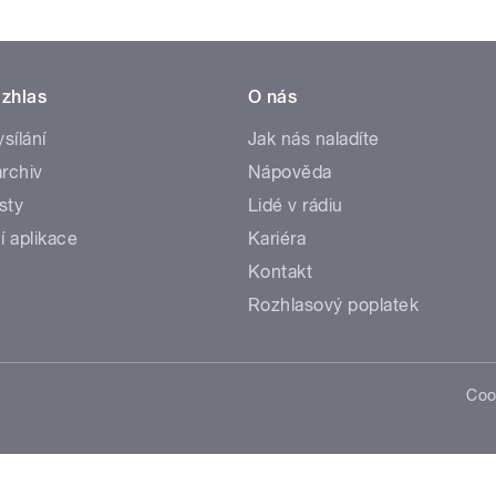
zhlas
O nás
ysílání
Jak nás naladíte
rchiv
Nápověda
sty
Lidé v rádiu
í aplikace
Kariéra
Kontakt
Rozhlasový poplatek
Coo