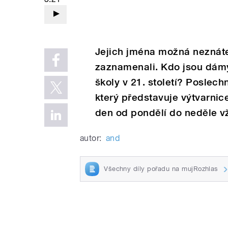
Jejich jména možná neznáte, 
zaznamenali. Kdo jsou dámy,
školy v 21. století? Poslech
který představuje výtvarnic
den od pondělí do neděle vž
autor:
and
Všechny díly pořadu na mujRozhlas