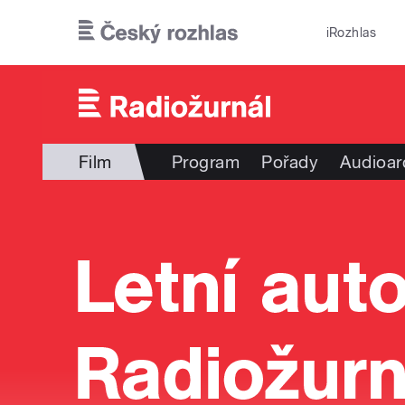
Přejít k hlavnímu obsahu
iRozhlas
Film
Program
Pořady
Audioar