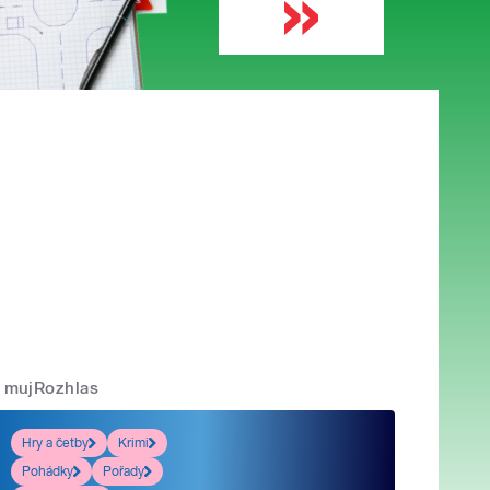
mujRozhlas
Hry a četby
Krimi
Pohádky
Pořady