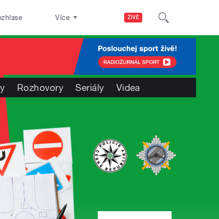
ozhlase
Více
ŽIVĚ
ty
Rozhovory
Seriály
Videa