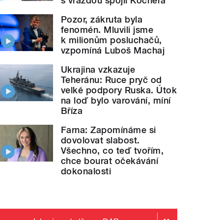
s vraždou spojil Kočnera
Pozor, zákruta byla
fenomén. Mluvili jsme
k milionům posluchačů,
vzpomíná Luboš Machaj
Ukrajina vzkazuje
Teheránu: Ruce pryč od
velké podpory Ruska. Útok
na loď bylo varování, míní
Bříza
Farna: Zapomínáme si
dovolovat slabost.
Všechno, co teď tvořím,
chce bourat očekávání
dokonalosti