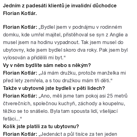
Jedním z padesáti klientů je invalidní důchodce
Florian Kotlár.
Florian Kotlár:
„Bydlel jsem v podnájmu v rodinném
domku, kde umřel majitel, přistěhoval se syn z Anglie a
musel jsem na hodinu vypadnout. Tak jsem musel do
ubytovny, kde jsem bydlel skoro dva roky. Pak jsem byl
vylosován a přidělili mi byt.“
Vy v něm bydlíte sám nebo s někým?
Florian Kotlár:
„Já mám družku, protože manželka mi
před lety zemřela, a s tou družkou mám tři děti.“
Takže v ubytovně jste bydleli v pěti lidech?
Florian Kotlár:
„Ano, měli jsme tam pokoj asi 25 metrů
čtverečních, společnou kuchyň, záchody a koupelnu,
těžko se to snášelo. Byla tam spousta lidí, všelijací
feťáci...“
Kolik jste platili za tu ubytovnu?
Florian Kotlár:
„Jedenáct a půl tisíce za ten jeden