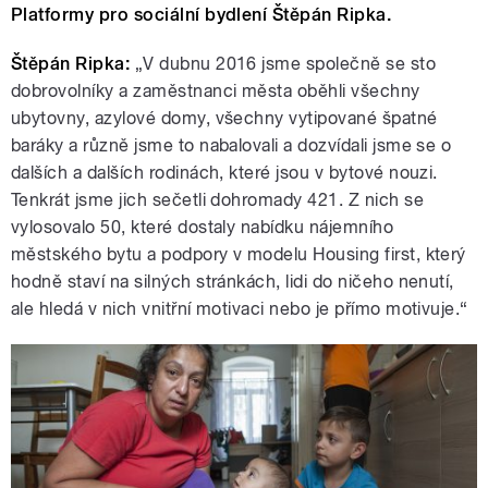
Platformy pro sociální bydlení Štěpán Ripka.
Štěpán Ripka:
„V dubnu 2016 jsme společně se sto
dobrovolníky a zaměstnanci města oběhli všechny
ubytovny, azylové domy, všechny vytipované špatné
baráky a různě jsme to nabalovali a dozvídali jsme se o
dalších a dalších rodinách, které jsou v bytové nouzi.
Tenkrát jsme jich sečetli dohromady 421. Z nich se
vylosovalo 50, které dostaly nabídku nájemního
městského bytu a podpory v modelu Housing first, který
hodně staví na silných stránkách, lidi do ničeho nenutí,
ale hledá v nich vnitřní motivaci nebo je přímo motivuje.“