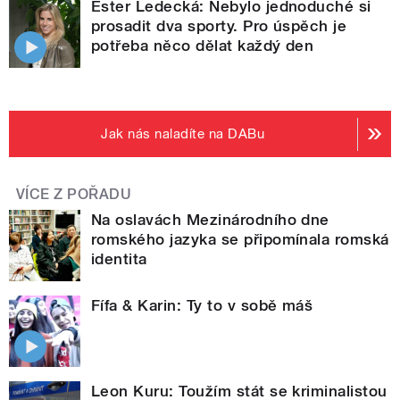
Ester Ledecká: Nebylo jednoduché si
prosadit dva sporty. Pro úspěch je
potřeba něco dělat každý den
Jak nás naladíte na DABu
VÍCE Z POŘADU
Na oslavách Mezinárodního dne
romského jazyka se připomínala romská
identita
Fífa & Karin: Ty to v sobě máš
Leon Kuru: Toužím stát se kriminalistou