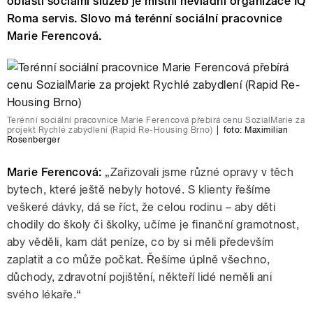
oblasti sociální služeb je místní nevládní organizace IQ
Roma servis. Slovo má terénní sociální pracovnice
Marie Ferencová.
Terénní sociální pracovnice Marie Ferencová přebírá cenu SozialMarie za
projekt Rychlé zabydlení (Rapid Re-Housing Brno)
|
foto:
Maximilian
Rosenberger
Marie Ferencová:
„Zařizovali jsme různé opravy v těch
bytech, které ještě nebyly hotové. S klienty řešíme
veškeré dávky, dá se říct, že celou rodinu – aby děti
chodily do školy či školky, učíme je finanční gramotnost,
aby věděli, kam dát peníze, co by si měli především
zaplatit a co může počkat. Řešíme úplně všechno,
důchody, zdravotní pojištění, někteří lidé neměli ani
svého lékaře.“