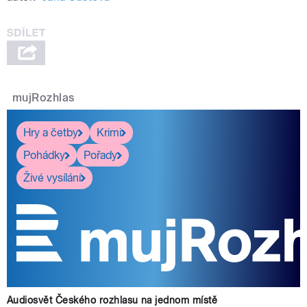
mujRozhlas
Hry a četby
Krimi
Pohádky
Pořady
Živé vysílání
Audiosvět Českého rozhlasu na jednom místě