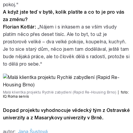
pokoj.“
A když jste teď v bytě, kolik platíte a co to je pro vás
za změnu?
Florian Kotlár:
„Nájem i s inkasem a se vším všudy
platím něco přes deset tisíc. Ale to byt, to už je
prostorově veliké – dva velké pokoje, koupelna, kuchyň.
Je to sice starý dům, něco jsem tam dodělával, ještě tam
bude nějaká práce, ale to člověk dělá s radostí, protože si
to dělá pro sebe.“
Malá klientka projektu Rychlé zabydlení (Rapid Re-Housing Brno)
|
foto:
IQ Roma servis
Dopad projektu vyhodnocuje vědecký tým z Ostravské
univerzity a z Masarykovy univerzity v Brně.
autor:
Jana Šustová