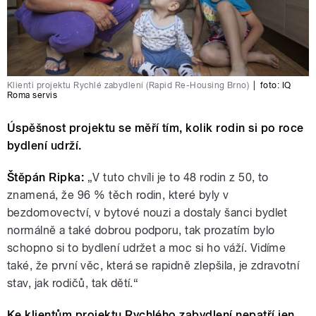
Klienti projektu Rychlé zabydlení (Rapid Re-Housing Brno)
|
foto:
IQ
Roma servis
Úspěšnost projektu se měří tím, kolik rodin si po roce
bydlení udrží.
Štěpán Ripka:
„V tuto chvíli je to 48 rodin z 50, to
znamená, že 96 % těch rodin, které byly v
bezdomovectví, v bytové nouzi a dostaly šanci bydlet
normálně a také dobrou podporu, tak prozatím bylo
schopno si to bydlení udržet a moc si ho váží. Vidíme
také, že první věc, která se rapidně zlepšila, je zdravotní
stav, jak rodičů, tak dětí.“
Ke klientům projektu Rychlého zabydlení nepatří jen