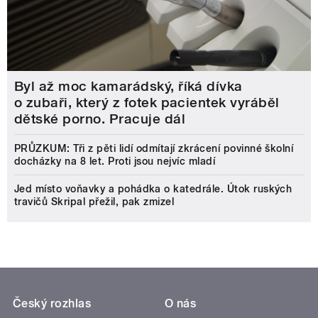
Byl až moc kamarádský, říká dívka
o zubaři, který z fotek pacientek vyráběl
dětské porno. Pracuje dál
PRŮZKUM: Tři z pěti lidí odmítají zkrácení povinné školní
docházky na 8 let. Proti jsou nejvíc mladí
Jed místo voňavky a pohádka o katedrále. Útok ruských
travičů Skripal přežil, pak zmizel
Český rozhlas
O nás