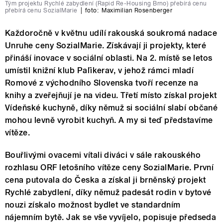
Tým projektu Rychlé zabydlení (Rapid Re-Housing Brno) přebírá cenu
přebírá cenu SozialMarie
|
foto:
Maximilian Rosenberger
Každoročně v květnu udílí rakouská soukromá nadace
Unruhe ceny SozialMarie. Získávají ji projekty, které
přináší inovace v sociální oblasti. Na 2. místě se letos
umístil knižní klub Paľikerav, v jehož rámci mladí
Romové z východního Slovenska tvoří recenze na
knihy a zveřejňují je na videu. Třetí místo získal projekt
Vídeňské kuchyně, díky němuž si sociální slabí občané
mohou levně vyrobit kuchyň. A my si teď představíme
vítěze.
Bouřlivými ovacemi vítali diváci v sále rakouského
rozhlasu ORF letošního vítěze ceny SozialMarie. První
cena putovala do Česka a získal ji brněnský projekt
Rychlé zabydlení, díky němuž padesát rodin v bytové
nouzi získalo možnost bydlet ve standardním
nájemním bytě. Jak se vše vyvíjelo, popisuje předseda