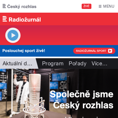
Přejít k hlavnímu obsahu
MENU
ŽIVĚ
Aktuální dění
Program
Pořady
Více
…