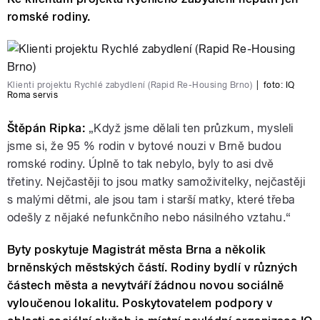
romské rodiny.
Klienti projektu Rychlé zabydlení (Rapid Re-Housing Brno)
|
foto:
IQ
Roma servis
Štěpán Ripka:
„Když jsme dělali ten průzkum, mysleli
jsme si, že 95 % rodin v bytové nouzi v Brně budou
romské rodiny. Úplně to tak nebylo, byly to asi dvě
třetiny. Nejčastěji to jsou matky samoživitelky, nejčastěji
s malými dětmi, ale jsou tam i starší matky, které třeba
odešly z nějaké nefunkčního nebo násilného vztahu.“
Byty poskytuje Magistrát města Brna a několik
brněnských městských částí. Rodiny bydlí v různých
částech města a nevytváří žádnou novou sociálně
vyloučenou lokalitu. Poskytovatelem podpory v