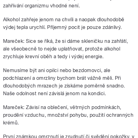
zahřívání organizmu vhodné není.
Alkohol zahřeje jenom na chvíli a naopak dlouhodobě
výdej tepla urychlí. Příjemný pocit je pouze zdánlivý.
Mareček: Sice se říká, že si dáme skleničku na zahřátí,
ale všeobecně to nejde uplatňovat, protože alkohol
zrychluje krevní oběh a tedy i výdej energie.
Nemusíme být ani opilci nebo bezdomovci, ale
podchlazení a omrzliny bychom brát vážně měli. Při
dlouhodobých mrazech je získáme poměrně snadno.
Naše odolnost není závislá jenom na kondici.
Mareček: Závisí na oblečení, větrných podmínkách,
proudění vzduchu, množství pohybu, použití ochranných
krémů.
První známkou omrznutí je zrudnutí či svědění pokožky, v