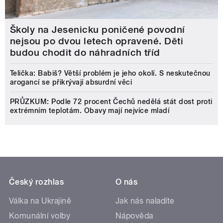
Školy na Jesenicku poničené povodní
nejsou po dvou letech opravené. Děti
budou chodit do náhradních tříd
Telička: Babiš? Větší problém je jeho okolí. S neskutečnou
arogancí se přikrývají absurdní věci
PRŮZKUM: Podle 72 procent Čechů nedělá stát dost proti
extrémním teplotám. Obavy mají nejvíce mladí
Český rozhlas
O nás
Válka na Ukrajině
Jak nás naladíte
Komunální volby
Nápověda