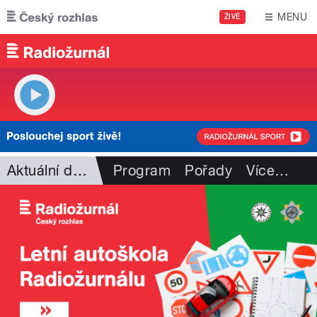
Přejít k hlavnímu obsahu
MENU
ŽIVĚ
Aktuální dění
Program
Pořady
Více
…