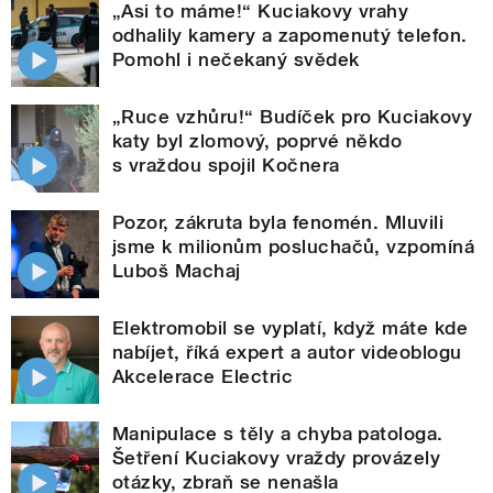
„Asi to máme!“ Kuciakovy vrahy
odhalily kamery a zapomenutý telefon.
Pomohl i nečekaný svědek
„Ruce vzhůru!“ Budíček pro Kuciakovy
katy byl zlomový, poprvé někdo
s vraždou spojil Kočnera
Pozor, zákruta byla fenomén. Mluvili
jsme k milionům posluchačů, vzpomíná
Luboš Machaj
Elektromobil se vyplatí, když máte kde
nabíjet, říká expert a autor videoblogu
Akcelerace Electric
Manipulace s těly a chyba patologa.
Šetření Kuciakovy vraždy provázely
otázky, zbraň se nenašla