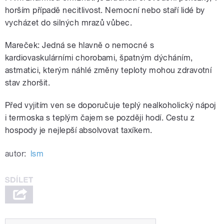
horším případě necitlivost. Nemocní nebo staří lidé by
vycházet do silných mrazů vůbec.
Mareček: Jedná se hlavně o nemocné s
kardiovaskulárními chorobami, špatným dýcháním,
astmatici, kterým náhlé změny teploty mohou zdravotní
stav zhoršit.
Před vyjitím ven se doporučuje teplý nealkoholický nápoj
i termoska s teplým čajem se později hodí. Cestu z
hospody je nejlepší absolvovat taxíkem.
autor:
lsm