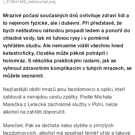
r_2100x1400_radiozurnal.png
Mrazivé počasí současných dnů ovlivňuje zdraví lidí a
to nejenom fyzické, ale i duševní. Při představě, že
bych nešťastnou náhodou propadl ledem a ponořil do
chladné vody, tak mi tuhnou rysy i v poměrně
vyhřátém studiu. Ale nemusíme vidět všechno hned
katastroficky, člověka může pěkně potrápit i
holomráz. S několika praktickými radami, jak se
vyhnout zdravotním komplikacím v tuhých mrazech, se
můžete seznámit.
Nejčastější obětí mrazů jsou bezdomovci a opilci, kteří
zabloudí a nenajdou cestu zpátky. Podle Michala
Marečka z Letecké záchranné služby v Plzni, nelze
alkohol na zahřátí doporučit.
Mareček: Pak se dočtete nebo slyšíte o zmrzlých
bezdomovcích, alkohol má spojitost téměř vždy a takové