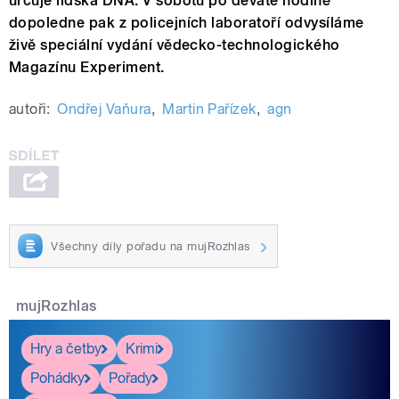
určuje lidská DNA. V sobotu po deváté hodině
dopoledne pak z policejních laboratoří odvysíláme
živě speciální vydání vědecko-technologického
Magazínu Experiment.
autoři:
Ondřej Vaňura
,
Martin Pařízek
,
agn
Všechny díly pořadu na mujRozhlas
mujRozhlas
Hry a četby
Krimi
Pohádky
Pořady