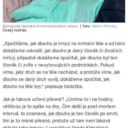
Biologická laboratoř Kriminalistického ústavu
|
foto:
Martin Pařízek
,
Český rozhlas
„S
počítáme, jak dlouho je hmyz na mrtvém těle a od toho
dokážeme odvodit, jak dlouho je daný člověk či živočich
mrtvý, případně dokážeme spočítat, jak dlouho byl ten
člověk či zvíře v nevyhovujících podmínkách. Pokud
víme, jaký druh se na těle nacházel, a protože víme, jak
dlouho se daný druh vyvíjí, dokážeme spočítat, jak
dlouho na těle byl,
“
popisuje bioložka.
Jak je takové určení přesné?
„
Umíme to i na hodiny,
většinou je to spíše na dny. Čím delší je post-mortem
interval, to znamená, jak dlouho je ten člověk po smrti,
tím je to méně přesné, protože už tam není taková
aktivita toho hmyzu,
“ vysvětluje Vanda Klimešová.