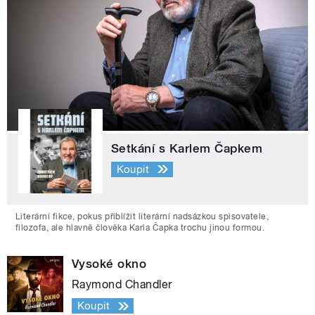
Setkání s Karlem Čapkem
Koupit
Literární fikce, pokus přiblížit literární nadsázkou spisovatele,
filozofa, ale hlavně člověka Karla Čapka trochu jinou formou.
Vysoké okno
Raymond Chandler
Koupit