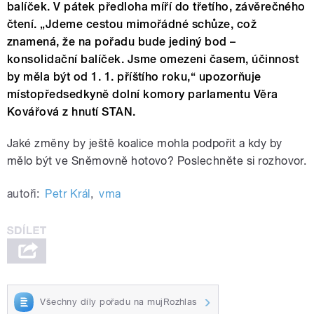
balíček. V pátek předloha míří do třetího, závěrečného
čtení. „Jdeme cestou mimořádné schůze, což
znamená, že na pořadu bude jediný bod –
konsolidační balíček. Jsme omezeni časem, účinnost
by měla být od 1. 1. příštího roku,“ upozorňuje
místopředsedkyně dolní komory parlamentu Věra
Kovářová z hnutí STAN.
Jaké změny by ještě koalice mohla podpořit a kdy by
mělo být ve Sněmovně hotovo? Poslechněte si rozhovor.
autoři:
Petr Král
,
vma
Všechny díly pořadu na mujRozhlas