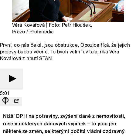
Věra Kovářová | Foto: Petr Hloušek,
Právo / Profimedia
První, co nás čeká, jsou obstrukce. Opozice říká, že jejich
projevy budou věcné. To bych velmi uvítala, říká Věra
Kovářová z hnutí STAN
5:01
Nižší DPH na potraviny, zvýšení daně z nemovitosti,
rušení některých daňových výjimek – to jsou jen
některé ze změn, se kterými počítá vládní ozdravný