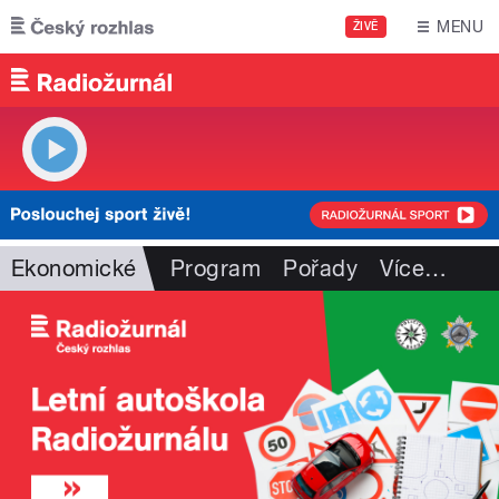
Přejít k hlavnímu obsahu
MENU
ŽIVĚ
Ekonomické
Program
Pořady
Více
…