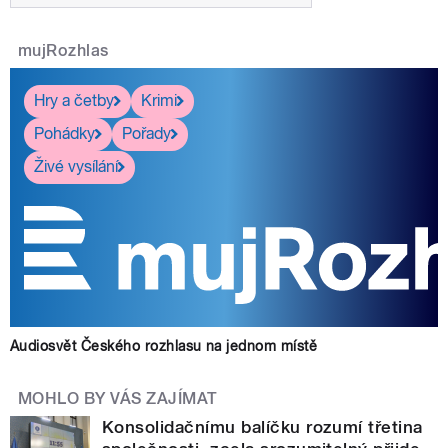
mujRozhlas
Hry a četby
Krimi
Pohádky
Pořady
Živé vysílání
Audiosvět Českého rozhlasu na jednom místě
MOHLO BY VÁS ZAJÍMAT
Konsolidačnímu balíčku rozumí třetina