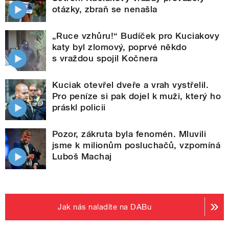
otázky, zbraň se nenašla
„Ruce vzhůru!“ Budíček pro Kuciakovy
katy byl zlomový, poprvé někdo
s vraždou spojil Kočnera
Kuciak otevřel dveře a vrah vystřelil.
Pro peníze si pak dojel k muži, který ho
práskl policii
Pozor, zákruta byla fenomén. Mluvili
jsme k milionům posluchačů, vzpomíná
Luboš Machaj
Jak nás naladíte na DABu