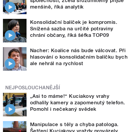
společnosti, zcela srozumitelný přijde
menšině, říká analytik
Konsolidační balíček je kompromis.
Snížená sazba na určité potraviny
chrání občany, říká šéfka TOP09
Nacher: Koalice nás bude válcovat. Při
hlasování o konsolidačním balíčku bych
ale nehrál na rychlost
NEJPOSLOUCHANĚJŠÍ
„Asi to máme!“ Kuciakovy vrahy
odhalily kamery a zapomenutý telefon.
Pomohl i nečekaný svědek
Manipulace s těly a chyba patologa.
Šetření Kuciakovy vraždy provázely