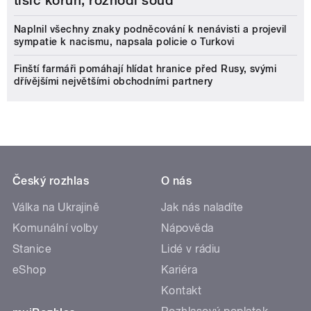
tisíc korun, rozhodl soud
Naplnil všechny znaky podněcování k nenávisti a projevil
sympatie k nacismu, napsala policie o Turkovi
Finští farmáři pomáhají hlídat hranice před Rusy, svými
dřívějšími největšími obchodními partnery
Český rozhlas
O nás
Válka na Ukrajině
Jak nás naladíte
Komunální volby
Nápověda
Stanice
Lidé v rádiu
eShop
Kariéra
Kontakt