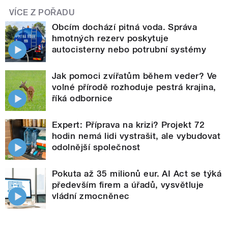
VÍCE Z POŘADU
Obcím dochází pitná voda. Správa
hmotných rezerv poskytuje
autocisterny nebo potrubní systémy
Jak pomoci zvířatům během veder? Ve
volné přírodě rozhoduje pestrá krajina,
říká odbornice
Expert: Příprava na krizi? Projekt 72
hodin nemá lidi vystrašit, ale vybudovat
odolnější společnost
Pokuta až 35 milionů eur. AI Act se týká
především firem a úřadů, vysvětluje
vládní zmocněnec