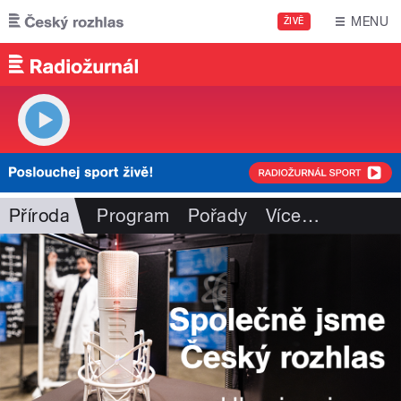
Přejít k hlavnímu obsahu
MENU
ŽIVĚ
Příroda
Program
Pořady
Více
…