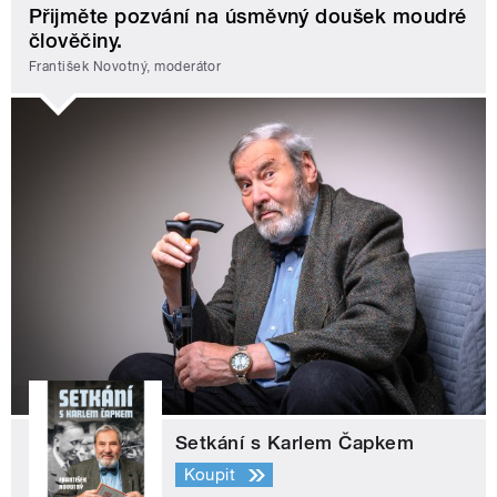
Přijměte pozvání na úsměvný doušek moudré
člověčiny.
František Novotný, moderátor
Setkání s Karlem Čapkem
Koupit