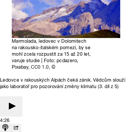
Marmolada, ledovec v Dolomitech
na rakousko-italském pomezí, by se
mohl zcela rozpustit za 15 až 20 let,
varuje studie | Foto: pcdazero,
Pixabay,
CC0 1.0
,
©
Ledovce v rakouských Alpách čeká zánik. Vědcům slouží
jako laboratoř pro pozorování změny klimatu (3. díl z 5)
4:26