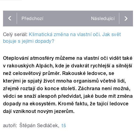
Předchozí
Následující
Celý seriál:
Klimatická změna na vlastní oči. Jak svět
bojuje s jejími dopady?
Oteplování atmosféry můžeme na vlastní oči vidět také
v rakouských Alpách, kde je dvakrát rychlejší a silnější
než celosvětový průměr. Rakouské ledovce, se
kterými je spjatý život mnoha organismů včetně lidí,
zřejmě roztají do konce století. Záchrana není možná,
vědci se snaží alespoň předvídat, jaké bude mít změna
dopady na ekosystém. Kromě faktu, že tající ledovce
dají vzniknout novým jezerům.
autoři:
Štěpán Sedláček
,
tš