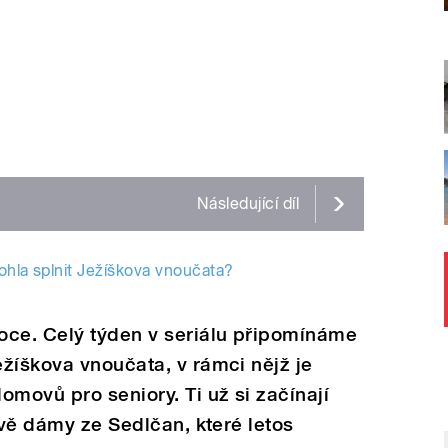
Následující
díl
ohla splnit Ježíškova vnoučata?
oce. Celý týden v seriálu připomínáme
žíškova vnoučata, v rámci nějž je
omovů pro seniory. Ti už si začínají
dvě dámy ze Sedlčan, které letos