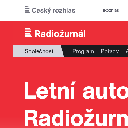
Přejít k hlavnímu obsahu
iRozhlas
Společnost
Program
Pořady