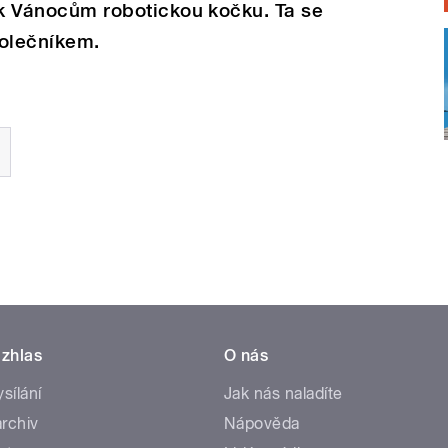
i k Vánocům robotickou kočku. Ta se
polečníkem.
zhlas
O nás
ysílání
Jak nás naladíte
rchiv
Nápověda