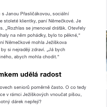
s Janou Přasličákovou, sociální
e stoleté klientky, paní Němečkové. Je
s. „Rozhlas se jmenoval dráťák. Otevřely
chaly na něm pohádky, bylo to pěkné,“
aní Němečkové mohla Ježíškova
by si nejraději zdraví. „Já bych
jiného, abych mohla chodit.“
mkem udělá radost
movech seniorů poměrně často. O co tedy
nice v rámci Ježíškových vnoučat píšou,
hmotný dárek nepřejí?