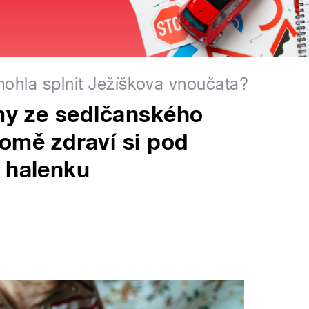
mohla splnit Ježíškova vnoučata?
ámy ze sedlčanského
omě zdraví si pod
 halenku