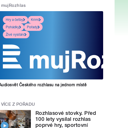
mujRozhlas
Hry a četby
Krimi
Pohádky
Pořady
Živé vysílání
Audiosvět Českého rozhlasu na jednom místě
VÍCE Z POŘADU
Rozhlasové stovky. Před
100 lety vysílal rozhlas
poprvé hry, sportovní