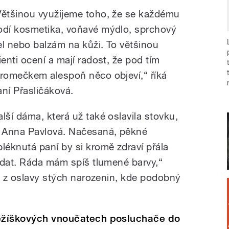
Většinou využijeme toho, že se každému
odí kosmetika, voňavé mýdlo, sprchový
el nebo balzám na kůži. To většinou
ienti ocení a mají radost, že pod tím
tromečkem alespoň něco objeví,“ říká
aní Přasličáková.
alší dáma, která už také oslavila stovku,
e Anna Pavlová. Načesaná, pěkné
bléknutá paní by si kromě zdraví přála
ídat. Ráda mám spíš tlumené barvy,“
ii z oslavy stých narozenin, kde podobný
Ježíškových vnoučatech posluchače do