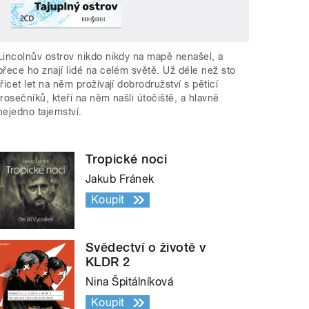
Lincolnův ostrov nikdo nikdy na mapě nenašel, a
přece ho znají lidé na celém světě. Už déle než sto
třicet let na něm prožívají dobrodružství s pěticí
trosečníků, kteří na něm našli útočiště, a hlavně
nejedno tajemství.
Tropické noci
Jakub Fránek
Koupit
Svědectví o životě v
KLDR 2
Nina Špitálníková
Koupit