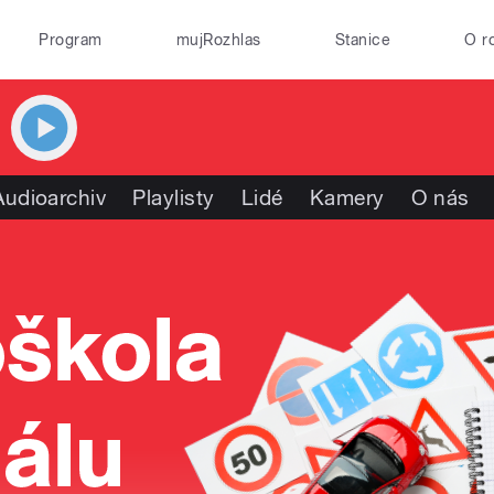
Program
mujRozhlas
Stanice
O r
Audioarchiv
Playlisty
Lidé
Kamery
O nás