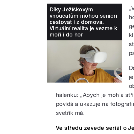
„
Díky Ježíškovým
vnoučatům mohou senioři
h
cestovat i z domova.
g
Virtuální realita je vezme k
moři i do hor
kl
s
p
D
j
o
halenku: „Abych je mohla stř
povídá a ukazuje na fotograf
svetřík má.
Ve středu zevede seriál o 