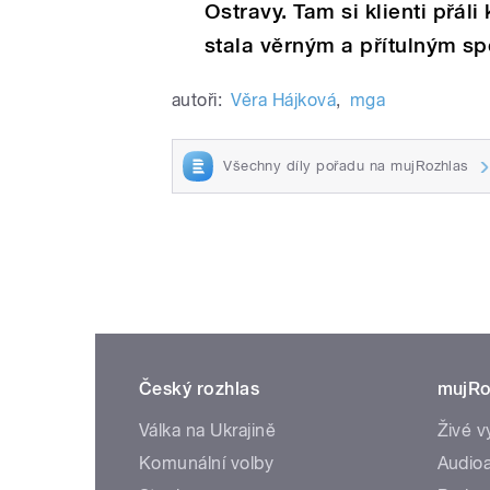
Ostravy. Tam si klienti přál
stala věrným a přítulným s
autoři:
Věra Hájková
,
mga
Všechny díly pořadu na mujRozhlas
Český rozhlas
mujRo
Válka na Ukrajině
Živé v
Komunální volby
Audioa