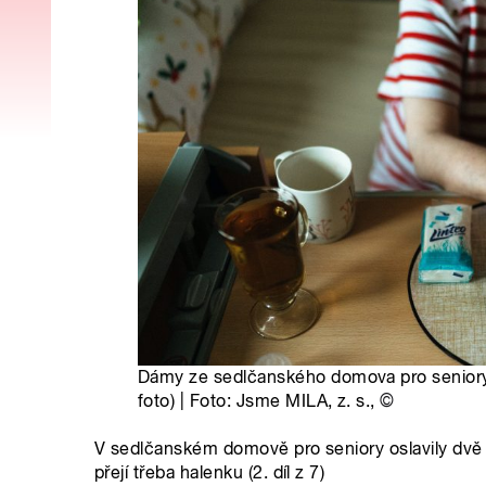
Dámy ze sedlčanského domova pro seniory si
foto) | Foto: Jsme MILA, z. s.,
©
V sedlčanském domově pro seniory oslavily dvě 
přejí třeba halenku (2. díl z 7)