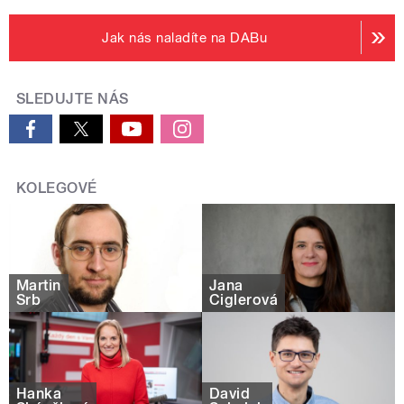
Jak nás naladíte na DABu
SLEDUJTE NÁS
KOLEGOVÉ
Martin
Jana
Srb
Ciglerová
Hanka
David