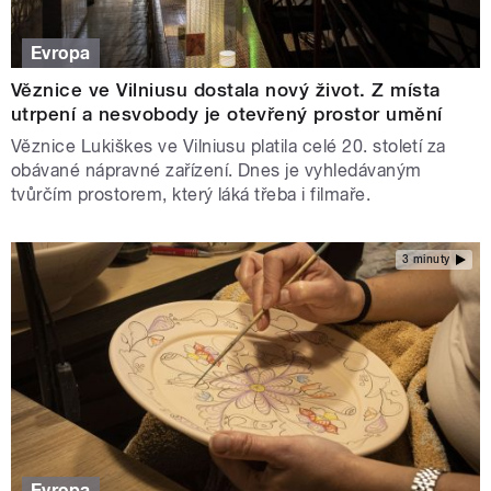
Evropa
Věznice ve Vilniusu dostala nový život. Z místa
utrpení a nesvobody je otevřený prostor umění
Věznice Lukiškes ve Vilniusu platila celé 20. století za
obávané nápravné zařízení. Dnes je vyhledávaným
tvůrčím prostorem, který láká třeba i filmaře.
3 minuty
Evropa