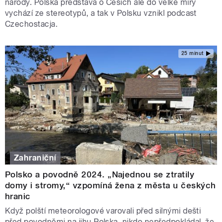
národy. Polská představa o Češích ale do velké míry
vychází ze stereotypů, a tak v Polsku vznikl podcast
Czechostacja.
25 minut
Zahraniční
Polsko a povodně 2024. „Najednou se ztratily
domy i stromy,“ vzpomíná žena z města u českých
hranic
Když polští meteorologové varovali před silnými dešti
před povodněmi na jihu Polska, nikdo nepředpokládal, že