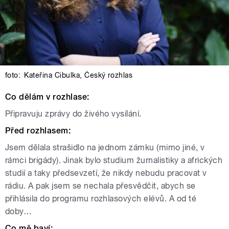
foto:
Kateřina Cibulka
,
Český rozhlas
Co dělám v rozhlase:
Připravuju zprávy do živého vysílání.
Před rozhlasem:
Jsem dělala strašidlo na jednom zámku (mimo jiné, v
rámci brigády). Jinak bylo studium žurnalistiky a afrických
studií a taky předsevzetí, že nikdy nebudu pracovat v
rádiu. A pak jsem se nechala přesvědčit, abych se
přihlásila do programu rozhlasových elévů. A od té
doby…
Co mě baví: