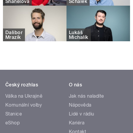
Shánělová
Schalek
Dalibor
Lukáš
Mrazík
Michalík
Český rozhlas
O nás
Válka na Ukrajině
Jak nás naladíte
Komunální volby
Nápověda
Stanice
Lidé v rádiu
eShop
Kariéra
Kontakt