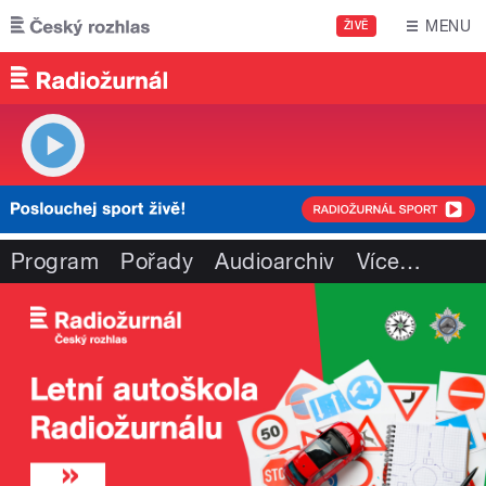
Přejít k hlavnímu obsahu
MENU
ŽIVĚ
Program
Pořady
Audioarchiv
Více
…