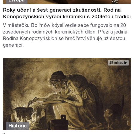
Roky učení a šest generací zkušeností. Rodina
Konopczyńskich vyrábí keramiku s 200letou tradicí
V městečku Bolimów kdysi vedle sebe fungovalo na 20
zavedených rodinných keramických dílen. Přežila jediná:
Rodina Konopczyńskich se hrnčířství věnuje už šestou
generaci.
25 minut
Historie