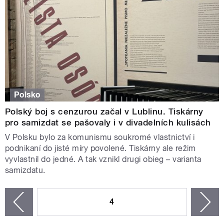
Polsko
Polský boj s cenzurou začal v Lublinu. Tiskárny
pro samizdat se pašovaly i v divadelních kulisách
V Polsku bylo za komunismu soukromé vlastnictví i
podnikaní do jisté míry povolené. Tiskárny ale režim
vyvlastnil do jedné. A tak vznikl drugi obieg – varianta
samizdatu.
STRÁNKY
4
n
zí