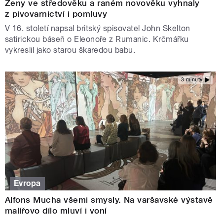
Ženy ve středověku a raném novověku vyhnaly
z pivovarnictví i pomluvy
V 16. století napsal britský spisovatel John Skelton
satirickou báseň o Eleonoře z Rumanic. Krčmářku
vykreslil jako starou škaredou babu.
3 minuty
Evropa
Alfons Mucha všemi smysly. Na varšavské výstavě
malířovo dílo mluví i voní