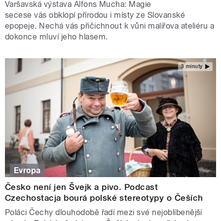
Varšavská výstava Alfons Mucha: Magie
secese vás obklopí přírodou i místy ze Slovanské
epopeje. Nechá vás přičichnout k vůni malířova ateliéru a
dokonce mluví jeho hlasem.
3 minuty
Evropa
Česko není jen Švejk a pivo. Podcast
Czechostacja bourá polské stereotypy o Češích
Poláci Čechy dlouhodobě řadí mezi své nejoblíbenější