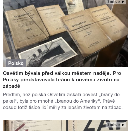
3 minuty
Polsko
Osvětim bývala před válkou městem naděje. Pro
Poláky představovala bránu k novému životu na
západě
Předtím, než polská Osvětim získala pověst „brány do
pekel“, byla pro mnohé „branou do Ameriky“. Právě
odsud totiž tisíce lidí mířily za lepším životem na západ.
3 minuty