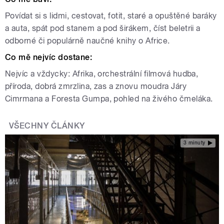
Povídat si s lidmi, cestovat, fotit, staré a opuštěné baráky
a auta, spát pod stanem a pod širákem, číst beletrii a
odborné či populárně naučné knihy o Africe.
Co mě nejvíc dostane:
Nejvíc a vždycky: Afrika, orchestrální filmová hudba,
příroda, dobrá zmrzlina, zas a znovu moudra Járy
Cimrmana a Foresta Gumpa, pohled na živého čmeláka.
VŠECHNY ČLÁNKY
3 minuty