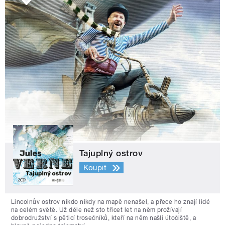
Tajuplný ostrov
Koupit
Lincolnův ostrov nikdo nikdy na mapě nenašel, a přece ho znají lidé
na celém světě. Už déle než sto třicet let na něm prožívají
dobrodružství s pěticí trosečníků, kteří na něm našli útočiště, a