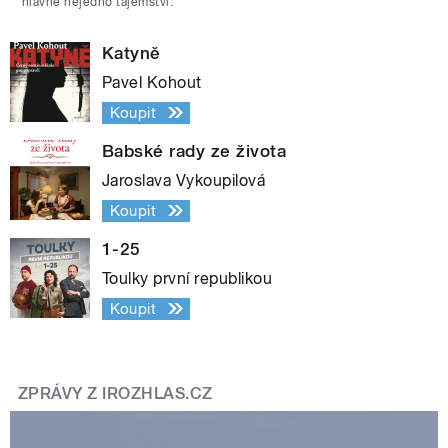
hlavně nejedno tajemství.
Katyně
Pavel Kohout
Koupit
Babské rady ze života
Jaroslava Vykoupilová
Koupit
1-25
Toulky první republikou
Koupit
ZPRÁVY Z IROZHLAS.CZ