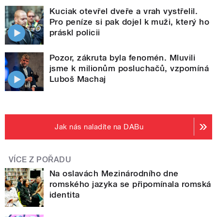
Kuciak otevřel dveře a vrah vystřelil.
Pro peníze si pak dojel k muži, který ho
práskl policii
Pozor, zákruta byla fenomén. Mluvili
jsme k milionům posluchačů, vzpomíná
Luboš Machaj
Jak nás naladíte na DABu
VÍCE Z POŘADU
Na oslavách Mezinárodního dne
romského jazyka se připomínala romská
identita