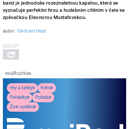
band je jednoduše rozeznatelnou kapelou, která se
vyznačuje perfektní hrou a hudebním cítěním v čele se
zpěvačkou Eleonorou Mustafovskou.
autor:
Gerhard Hadi
mujRozhlas
Hry a četby
Krimi
Pohádky
Pořady
Živé vysílání