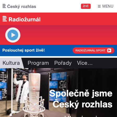
Přejít k hlavnímu obsahu
MENU
ŽIVĚ
Kultura
Program
Pořady
Více
…