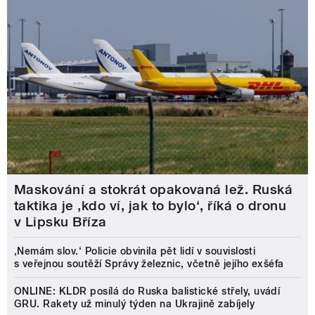
Maskování a stokrát opakovaná lež. Ruská
taktika je ‚kdo ví, jak to bylo‘, říká o dronu
v Lipsku Bříza
‚Nemám slov.‘ Policie obvinila pět lidí v souvislosti
s veřejnou soutěží Správy železnic, včetně jejího exšéfa
ONLINE: KLDR posílá do Ruska balistické střely, uvádí
GRU. Rakety už minulý týden na Ukrajině zabíjely