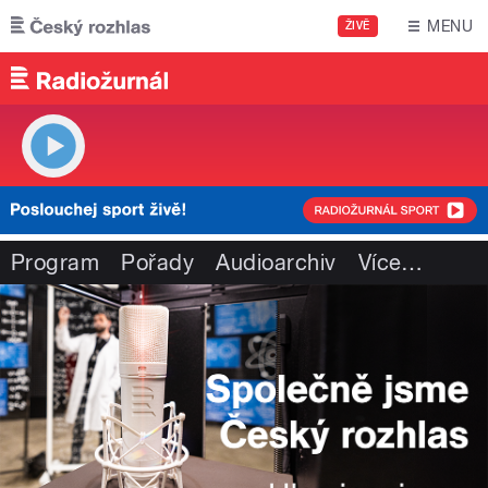
Přejít k hlavnímu obsahu
MENU
ŽIVĚ
Program
Pořady
Audioarchiv
Více
…