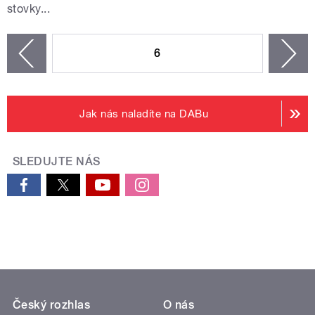
stovky...
STRÁNKY
6
n
zí
Jak nás naladíte na DABu
SLEDUJTE NÁS
Český rozhlas
O nás