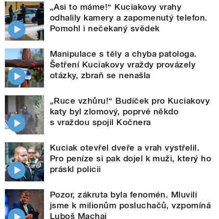
„Asi to máme!“ Kuciakovy vrahy
odhalily kamery a zapomenutý telefon.
Pomohl i nečekaný svědek
Manipulace s těly a chyba patologa.
Šetření Kuciakovy vraždy provázely
otázky, zbraň se nenašla
„Ruce vzhůru!“ Budíček pro Kuciakovy
katy byl zlomový, poprvé někdo
s vraždou spojil Kočnera
Kuciak otevřel dveře a vrah vystřelil.
Pro peníze si pak dojel k muži, který ho
práskl policii
Pozor, zákruta byla fenomén. Mluvili
jsme k milionům posluchačů, vzpomíná
Luboš Machaj