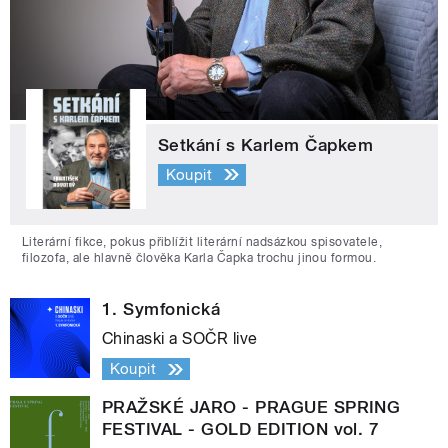
Setkání s Karlem Čapkem
Koupit
Literární fikce, pokus přiblížit literární nadsázkou spisovatele,
filozofa, ale hlavně člověka Karla Čapka trochu jinou formou.
1. Symfonická
Chinaski a SOČR live
Koupit
PRAŽSKÉ JARO - PRAGUE SPRING
FESTIVAL - GOLD EDITION vol. 7