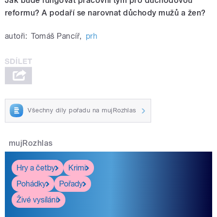
Jak bude fungovat pracovní tým pro důchodovou
reformu? A podaří se narovnat důchody mužů a žen?
autoři:
Tomáš Pancíř
,
prh
Všechny díly pořadu na mujRozhlas
mujRozhlas
Hry a četby
Krimi
Pohádky
Pořady
Živé vysílání