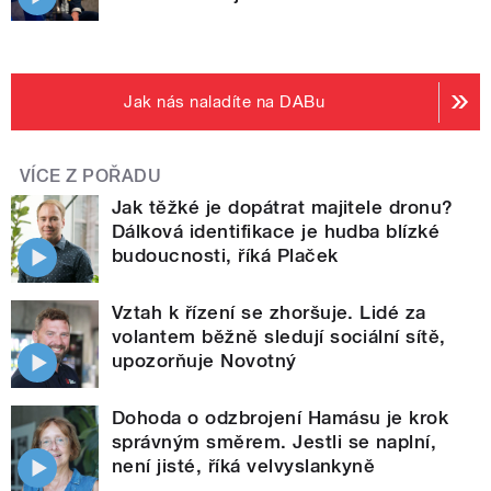
Jak nás naladíte na DABu
VÍCE Z POŘADU
Jak těžké je dopátrat majitele dronu?
Dálková identifikace je hudba blízké
budoucnosti, říká Plaček
Vztah k řízení se zhoršuje. Lidé za
volantem běžně sledují sociální sítě,
upozorňuje Novotný
Dohoda o odzbrojení Hamásu je krok
správným směrem. Jestli se naplní,
není jisté, říká velvyslankyně