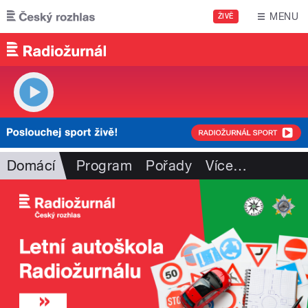
Přejít k hlavnímu obsahu
MENU
ŽIVĚ
Domácí
Program
Pořady
Více
…