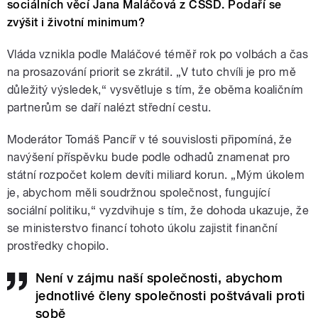
sociálních věcí Jana Maláčová z ČSSD. Podaří se
zvýšit i životní minimum?
Vláda vznikla podle Maláčové téměř rok po volbách a čas
na prosazování priorit se zkrátil. „V tuto chvíli je pro mě
důležitý výsledek,“ vysvětluje s tím, že oběma koaličním
partnerům se daří nalézt střední cestu.
Moderátor Tomáš Pancíř v té souvislosti připomíná, že
navýšení příspěvku bude podle odhadů znamenat pro
státní rozpočet kolem devíti miliard korun. „Mým úkolem
je, abychom měli soudržnou společnost, fungující
sociální politiku,“ vyzdvihuje s tím, že dohoda ukazuje, že
se ministerstvo financí
tohoto
úkolu zajistit finanční
prostředky chopilo.
Není v zájmu naší společnosti, abychom
jednotlivé členy společnosti poštvávali proti
sobě