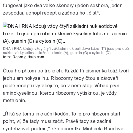
fungovat jako dva velké skenery (jeden seshora, jeden
zespoda), uchopí recept a začnou ho „číst“.
DNA i RNA kódují vždy čtyři základní nukleotidové báze. Tři jsou pro obě
nukleové kyseliny totožné: adenin (A), guanin (G) a cytosin (C)...
|
foto:
Repro github.com
Čtou ho přitom po trojicích. Každá tři písmenka totiž tvoří
jednu aminokyselinu. Ribozomy tedy čtou a zároveň
podle receptu vyrábějí to, co v něm stojí. Vůbec první
aminokyselinou, kterou ribozomy vytisknou, je vždy
methionin.
„Říká se tomu iniciační kodón. To je pro ribozom start
point, ví, že tady musí začít. Právě tady se začíná
syntetizovat protein,“ říká docentka Michaela Rumlová