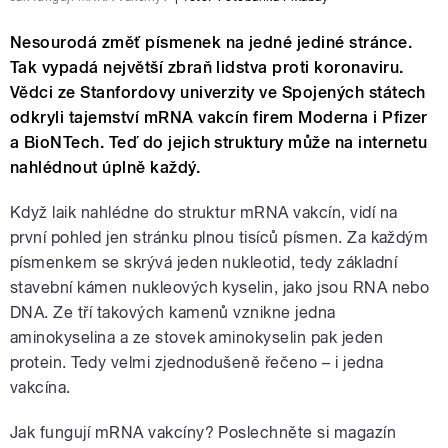
Nesourodá změť písmenek na jedné jediné stránce.
Tak vypadá největší zbraň lidstva proti koronaviru.
Vědci ze Stanfordovy univerzity ve Spojených státech
odkryli tajemství mRNA vakcín firem Moderna i Pfizer
a BioNTech. Teď do jejich struktury může na internetu
nahlédnout úplně každý.
Když laik nahlédne do struktur mRNA vakcín, vidí na
první pohled jen stránku plnou tisíců písmen. Za každým
písmenkem se skrývá jeden nukleotid, tedy základní
stavební kámen nukleových kyselin, jako jsou RNA nebo
DNA. Ze tří takových kamenů vznikne jedna
aminokyselina a ze stovek aminokyselin pak jeden
protein. Tedy velmi zjednodušeně řečeno – i jedna
vakcína.
Jak fungují mRNA vakcíny? Poslechněte si magazín