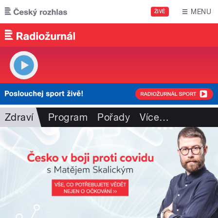
Přejít k hlavnímu obsahu
MENU
ŽIVĚ
Zdraví
Program
Pořady
Více
…