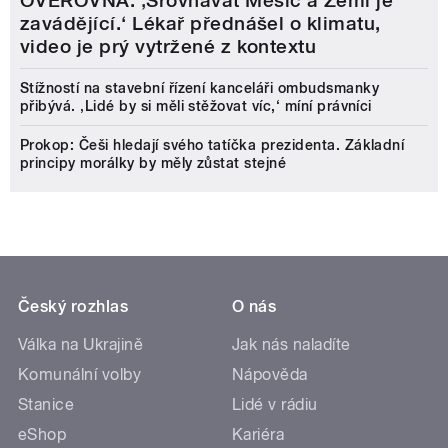
OVĚŘOVNA: ‚Srovnávat Měsíc a Zemi je
zavádějící.‘ Lékař přednášel o klimatu,
video je prý vytržené z kontextu
Stížností na stavební řízení kanceláři ombudsmanky
přibývá. ‚Lidé by si měli stěžovat víc,‘ míní právníci
Prokop: Češi hledají svého tatíčka prezidenta. Základní
principy morálky by měly zůstat stejné
Český rozhlas
O nás
Válka na Ukrajině
Jak nás naladíte
Komunální volby
Nápověda
Stanice
Lidé v rádiu
eShop
Kariéra