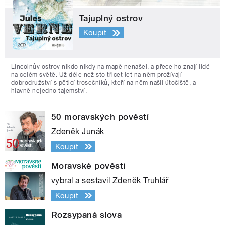
Tajuplný ostrov
Koupit
Lincolnův ostrov nikdo nikdy na mapě nenašel, a přece ho znají lidé
na celém světě. Už déle než sto třicet let na něm prožívají
dobrodružství s pěticí trosečníků, kteří na něm našli útočiště, a
hlavně nejedno tajemství.
50 moravských pověstí
Zdeněk Junák
Koupit
Moravské pověsti
vybral a sestavil Zdeněk Truhlář
Koupit
Rozsypaná slova