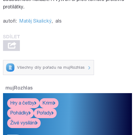
protilátky.
autoři:
Matěj Skalický
,
als
Všechny díly pořadu na mujRozhlas
mujRozhlas
Hry a četby
Krimi
Pohádky
Pořady
Živé vysílání