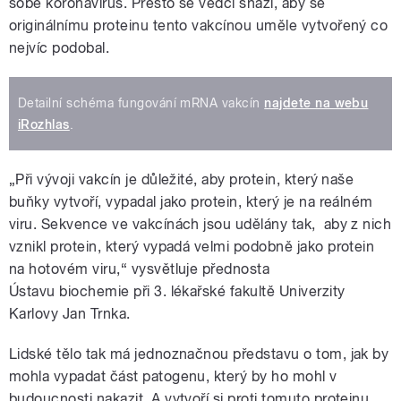
sobě koronavirus. Přesto se vědci snaží, aby se
originálnímu proteinu tento vakcínou uměle vytvořený co
nejvíc podobal.
Detailní schéma fungování mRNA vakcín
najdete na webu
iRozhlas
.
„Při vývoji vakcín je důležité, aby protein, který naše
buňky vytvoří, vypadal jako protein, který je na reálném
viru. Sekvence ve vakcínách jsou udělány tak,
aby z nich
vznikl protein, který vypadá velmi podobně jako protein
na hotovém viru,“ vysvětluje přednosta
Ústavu biochemie při 3. lékařské fakultě Univerzity
Karlovy Jan Trnka.
Lidské tělo tak má jednoznačnou představu o tom, jak by
mohla vypadat část patogenu, který by ho mohl v
budoucnosti nakazit. A vytvoří si proti tomuto proteinu