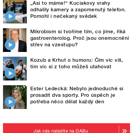
„Asi to máme!“ Kuciakovy vrahy
odhalily kamery a zapomenutý telefon.
Pomohl i nečekaný svědek
Mikrobiom si tvoříme tím, co jíme, říká
gastroenterolog. Proč jsou onemocnění
střev na vzestupu?
Kozub a Krhut o humoru: Čím víc víš,
tím víc si z toho můžeš utahovat
Ester Ledecká: Nebylo jednoduché si
prosadit dva sporty. Pro úspěch je
potřeba něco dělat každý den
Jak nás naladíte na DABu