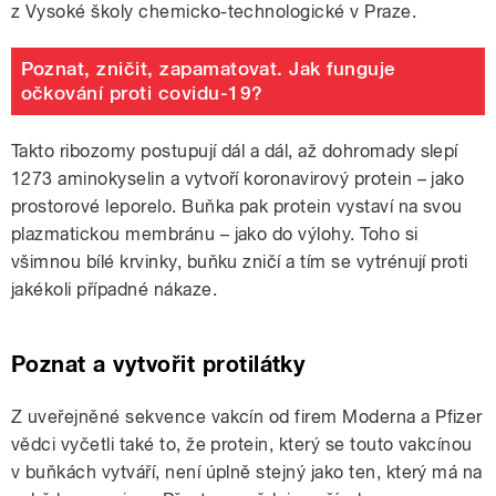
z Vysoké školy chemicko-technologické v Praze.
Poznat, zničit, zapamatovat. Jak funguje
očkování proti covidu-19?
Takto ribozomy postupují dál a dál, až dohromady slepí
1273 aminokyselin a vytvoří koronavirový protein – jako
prostorové leporelo. Buňka pak protein vystaví na svou
plazmatickou membránu – jako do výlohy. Toho si
všimnou bílé krvinky, buňku zničí a tím se vytrénují proti
jakékoli případné nákaze.
Poznat a vytvořit protilátky
Z uveřejněné sekvence vakcín od firem Moderna a Pfizer
vědci vyčetli také to, že protein, který se touto vakcínou
v buňkách vytváří, není úplně stejný jako ten, který má na