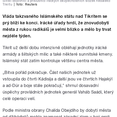
Šíitští bojovníci a příslušníci iráckých bezpečnostních složek nedaleko
Tikrítu
|
foto:
Reuters
Vláda takzvaného Islámského státu nad Tikrítem se
prý blíží ke konci. Irácké úřady tvrdí, že znovudobytí
města z rukou radikálů je velmi blízko a mělo by trvat
nejdéle týden.
Tikrít už delší dobu intenzivně obléhají jednotky irácké
armády a šíitských milic a také některé sunnitské kmeny.
Islámský stát zatím kontroluje většinu centra města.
„Bitva pořád pokračuje. Část našich jednotek už
vstoupila do čtvrti Kádisíja a další jsou ve čtvrtích Hajakýl
a ad-Dúr a boje stále pokračují," shrnul dosavadní
úspěchy provládních jednotek generál Vaháb Saádí, který
celé operaci velí.
Podle ministra obrany Chalída Obejdího by dobytí města
od džihádistů mohlo znamenat zásadní zlom v boji proti