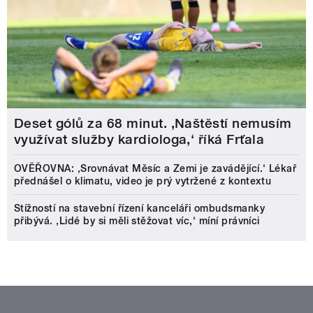
Deset gólů za 68 minut. ,Naštěstí nemusím
využívat služby kardiologa,‘ říká Frťala
OVĚŘOVNA: ‚Srovnávat Měsíc a Zemi je zavádějící.‘ Lékař
přednášel o klimatu, video je prý vytržené z kontextu
Stížností na stavební řízení kanceláři ombudsmanky
přibývá. ‚Lidé by si měli stěžovat víc,‘ míní právníci