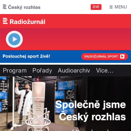
Přejít k hlavnímu obsahu
MENU
ŽIVĚ
Program
Pořady
Audioarchiv
Více
…