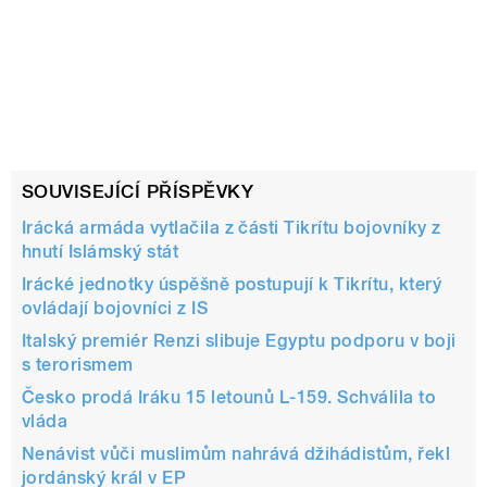
SOUVISEJÍCÍ PŘÍSPĚVKY
Irácká armáda vytlačila z části Tikrítu bojovníky z
hnutí Islámský stát
Irácké jednotky úspěšně postupují k Tikrítu, který
ovládají bojovníci z IS
Italský premiér Renzi slibuje Egyptu podporu v boji
s terorismem
Česko prodá Iráku 15 letounů L-159. Schválila to
vláda
Nenávist vůči muslimům nahrává džihádistům, řekl
jordánský král v EP