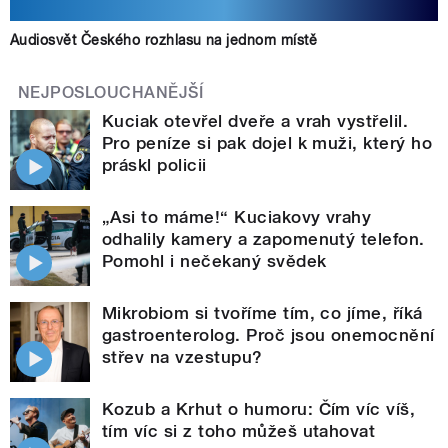
Audiosvět Českého rozhlasu na jednom místě
NEJPOSLOUCHANĚJŠÍ
Kuciak otevřel dveře a vrah vystřelil.
Pro peníze si pak dojel k muži, který ho
práskl policii
„Asi to máme!“ Kuciakovy vrahy
odhalily kamery a zapomenutý telefon.
Pomohl i nečekaný svědek
Mikrobiom si tvoříme tím, co jíme, říká
gastroenterolog. Proč jsou onemocnění
střev na vzestupu?
Kozub a Krhut o humoru: Čím víc víš,
tím víc si z toho můžeš utahovat