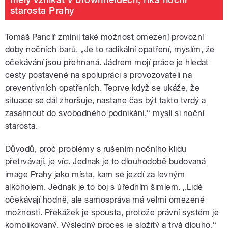
starosta Prahy
Tomáš Pancíř zmínil také možnost omezení provozní
doby nočních barů. „Je to radikální opatření, myslím, že
očekávání jsou přehnaná. Jádrem mojí práce je hledat
cesty postavené na spolupráci s provozovateli na
preventivních opatřeních. Teprve když se ukáže, že
situace se dál zhoršuje, nastane čas být takto tvrdý a
zasáhnout do svobodného podnikání,“ myslí si noční
starosta.
Důvodů, proč problémy s rušením nočního klidu
přetrvávají, je víc. Jednak je to dlouhodobě budovaná
image Prahy jako místa, kam se jezdí za levným
alkoholem. Jednak je to boj s úředním šimlem. „Lidé
očekávají hodně, ale samospráva má velmi omezené
možnosti. Překážek je spousta, protože právní systém je
komplikovaný. Výsledný proces je složitý a trvá dlouho,“