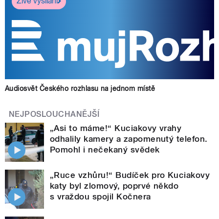
Živé vysílání
Audiosvět Českého rozhlasu na jednom místě
NEJPOSLOUCHANĚJŠÍ
„Asi to máme!“ Kuciakovy vrahy
odhalily kamery a zapomenutý telefon.
Pomohl i nečekaný svědek
„Ruce vzhůru!“ Budíček pro Kuciakovy
katy byl zlomový, poprvé někdo
s vraždou spojil Kočnera