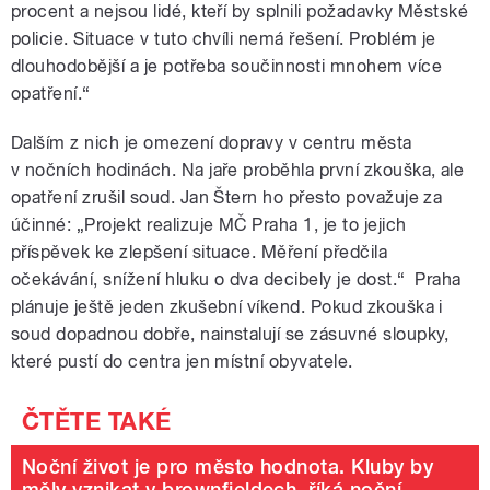
procent a nejsou lidé, kteří by splnili požadavky Městské
policie. Situace v tuto chvíli nemá řešení. Problém je
dlouhodobější a je potřeba součinnosti mnohem více
opatření.“
Dalším z nich je omezení dopravy v centru města
v nočních hodinách. Na jaře proběhla první zkouška, ale
opatření zrušil soud. Jan Štern ho přesto považuje za
účinné: „Projekt realizuje MČ Praha 1, je to jejich
příspěvek ke zlepšení situace. Měření předčila
očekávání, snížení hluku o dva decibely je dost.“ Praha
plánuje ještě jeden zkušební víkend. Pokud zkouška i
soud dopadnou dobře, nainstalují se zásuvné sloupky,
které pustí do centra jen místní obyvatele.
Noční život je pro město hodnota. Kluby by
měly vznikat v brownfieldech, říká noční