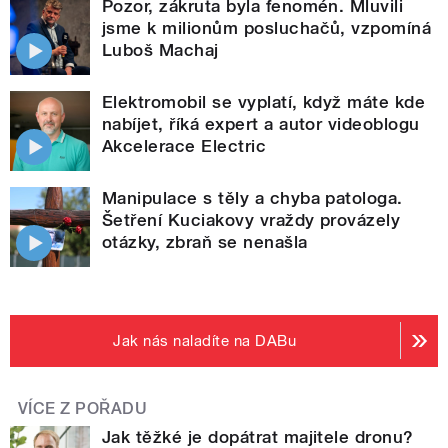
Pozor, zákruta byla fenomén. Mluvili
jsme k milionům posluchačů, vzpomíná
Luboš Machaj
Elektromobil se vyplatí, když máte kde
nabíjet, říká expert a autor videoblogu
Akcelerace Electric
Manipulace s těly a chyba patologa.
Šetření Kuciakovy vraždy provázely
otázky, zbraň se nenašla
Jak nás naladíte na DABu
VÍCE Z POŘADU
Jak těžké je dopátrat majitele dronu?