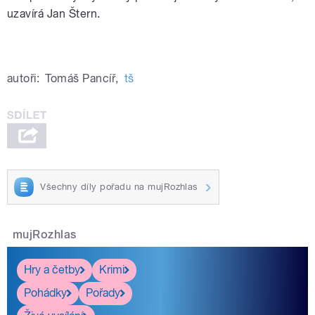
uzavírá Jan Štern.
autoři:
Tomáš Pancíř
,
tš
Všechny díly pořadu na mujRozhlas
mujRozhlas
Hry a četby
Krimi
Pohádky
Pořady