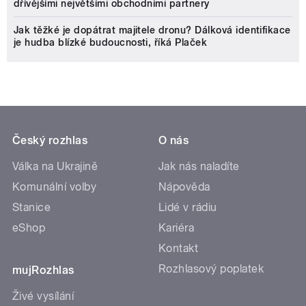
dřívějšími největšími obchodními partnery
Jak těžké je dopátrat majitele dronu? Dálková identifikace
je hudba blízké budoucnosti, říká Plaček
Český rozhlas
O nás
Válka na Ukrajině
Jak nás naladíte
Komunální volby
Nápověda
Stanice
Lidé v rádiu
eShop
Kariéra
Kontakt
Rozhlasový poplatek
mujRozhlas
Živé vysílání