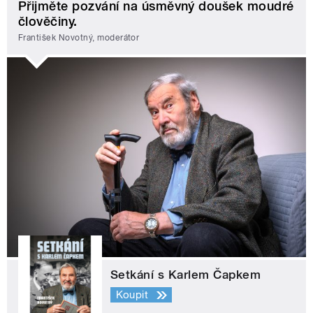
Přijměte pozvání na úsměvný doušek moudré
člověčiny.
František Novotný, moderátor
Setkání s Karlem Čapkem
Koupit