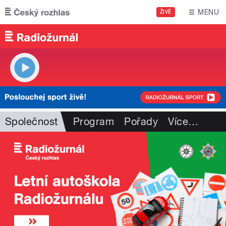
Přejít k hlavnímu obsahu
MENU
ŽIVĚ
Společnost
Program
Pořady
Více
…