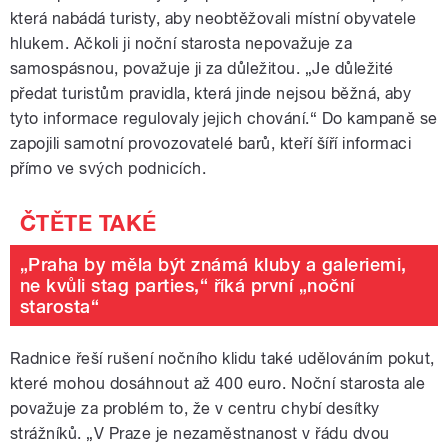
která nabádá turisty, aby neobtěžovali místní obyvatele
hlukem. Ačkoli ji noční starosta nepovažuje za
samospásnou, považuje ji za důležitou. „Je důležité
předat turistům pravidla, která jinde nejsou běžná, aby
tyto informace regulovaly jejich chování.“ Do kampaně se
zapojili samotní provozovatelé barů, kteří šíří informaci
přímo ve svých podnicích.
„Praha by měla být známá kluby a galeriemi,
ne kvůli stag parties,“ říká první „noční
starosta“
Radnice řeší rušení nočního klidu také udělováním pokut,
které mohou dosáhnout až 400 euro. Noční starosta ale
považuje za problém to, že v centru chybí desítky
strážníků. „V Praze je nezaměstnanost v řádu dvou