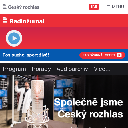
Přejít k hlavnímu obsahu
MENU
ŽIVĚ
Program
Pořady
Audioarchiv
Více
…