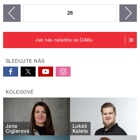
STRÁNKY
28
n
zí
Jak nás naladíte na DABu
SLEDUJTE NÁS
KOLEGOVÉ
Jana
Lukáš
Ciglerová
Kaleta