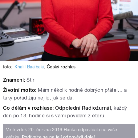
foto:
Khalil Baalbaki
,
Český rozhlas
Znamení:
Štír
Životní motto:
Mám několik hodně dobrých přátel… a
taky pořád žiju nejlíp, jak se dá.
Co dělám v rozhlase:
Odpolední Radiožurnál
, každý
den po 13. hodině si s vámi povídám z éteru.
Ve čtvrtek 20. června 2019 Hanka odpovídala na vaše
otázky.
Podívejte se na její odpovědi dole!