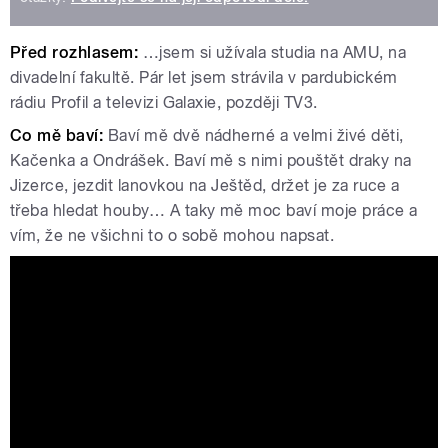
Před rozhlasem:
…jsem si užívala studia na AMU, na
divadelní fakultě. Pár let jsem strávila v pardubickém
rádiu Profil a televizi Galaxie, později TV3.
Co mě baví:
Baví mě dvě nádherné a velmi živé děti,
Kačenka a Ondrášek. Baví mě s nimi pouštět draky na
Jizerce, jezdit lanovkou na Ještěd, držet je za ruce a
třeba hledat houby… A taky mě moc baví moje práce a
vím, že ne všichni to o sobě mohou napsat.
Tváře Radiožurnálu: Hanka Shánělová