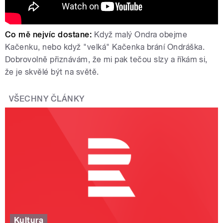
Co mě nejvíc dostane:
Když malý Ondra obejme
Kačenku, nebo když "velká" Kačenka brání Ondráška.
Dobrovolně přiznávám, že mi pak tečou slzy a říkám si,
že je skvělé být na světě.
VŠECHNY ČLÁNKY
Kultura