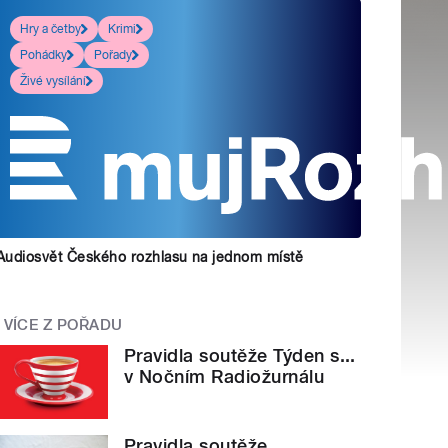
Hry a četby
Krimi
Pohádky
Pořady
Živé vysílání
Audiosvět Českého rozhlasu na jednom místě
VÍCE Z POŘADU
Pravidla soutěže Týden s...
v Nočním Radiožurnálu
Pravidla soutěže