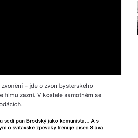
 zvonění – jde o zvon bysterského
 ve filmu zazní. V kostele samotném se
Rodácích.
a sedí pan Brodský jako komunista… A s
m o svitavské zpěváky trénuje píseň Sláva