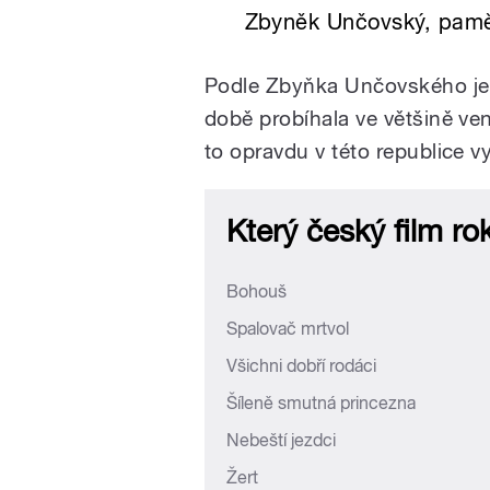
Zbyněk Unčovský, pamě
Podle Zbyňka Unčovského je f
době probíhala ve většině v
to opravdu v této republice v