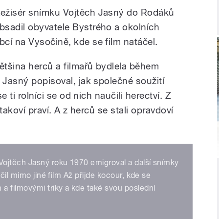
ežisér snímku Vojtěch Jasný do Rodáků
bsadil obyvatele Bystrého a okolních
bcí na Vysočině, kde se film natáčel.
ětšina herců a filmařů bydlela během
 Jasný popisoval, jak společné soužití
se ti rolníci se od nich naučili herectví. Z
, takoví praví. A z herců se stali opravdoví
ojtěch Jasný roku 1970 emigroval a další snímky
čil mimo jiné film Až přijde kocour, kde se
a filmovými triky a kde také svou poslední