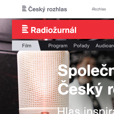
Přejít k hlavnímu obsahu
iRozhlas
Film
Program
Pořady
Audioar