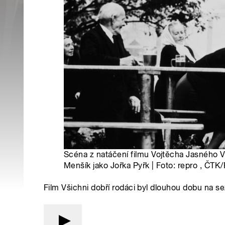
Scéna z natáčení filmu Vojtěcha Jasného Vš
Menšík jako Jořka Pyřk | Foto: repro , ČTK
Film Všichni dobří rodáci byl dlouhou dobu na se