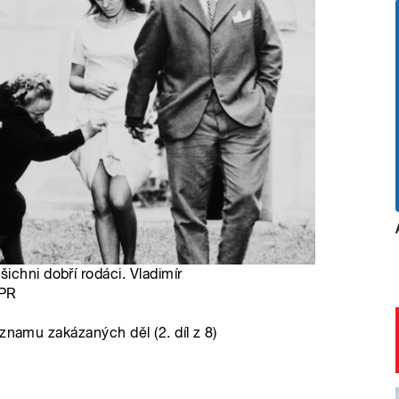
ichni dobří rodáci. Vladimír
/PR
znamu zakázaných děl (2. díl z 8)