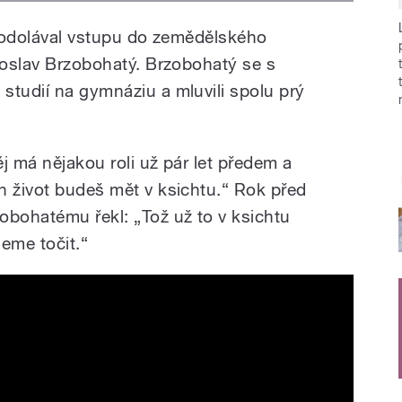
odolával vstupu do zemědělského
doslav Brzobohatý. Brzobohatý se s
studií na gymnáziu a mluvili spolu prý
j má nějakou roli už pár let předem a
 život budeš mět v ksichtu.
“
Rok před
obohatému řekl:
„
Tož už to v ksichtu
deme točit.
“
ěk není věčný