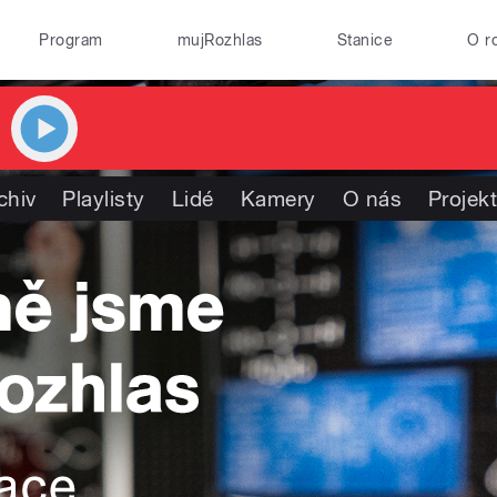
Program
mujRozhlas
Stanice
O r
chiv
Playlisty
Lidé
Kamery
O nás
Projek