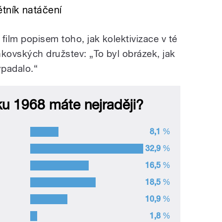
tník natáčení
ilm popisem toho, jak kolektivizace v té
enkovských družstev:
„
To byl obrázek, jak
ypadalo.
“