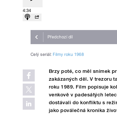
4:34
Předchozí
díl
Celý seriál:
Filmy roku 1968
Brzy poté, co měl snímek p
zakázaných děl. V trezoru ta
roku 1989. Film popisuje ko
venkově v padesátých letec
dostávali do konfliktu s re
jako poválečná kronika živo