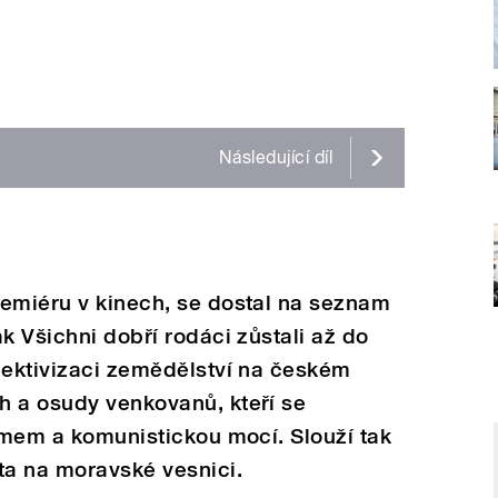
Následující
díl
remiéru v kinech, se dostal na seznam
k Všichni dobří rodáci zůstali až do
lektivizaci zemědělství na českém
h a osudy venkovanů, kteří se
žimem a komunistickou mocí. Slouží tak
ta na moravské vesnici.