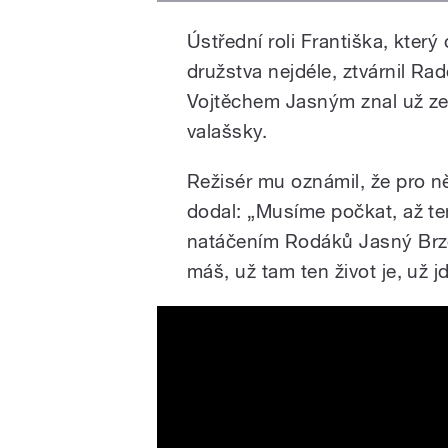
Ústřední roli Františka, který
družstva nejdéle,
ztvárnil Ra
Vojtěchem Jasným znal už ze 
valašsky.
Režisér mu oznámil, že pro ně
dodal:
„
Musíme počkat, až ten
natáčením Rodáků Jasný Brz
máš, už tam ten život je, už j
Všichni dobří rodáci, Člov