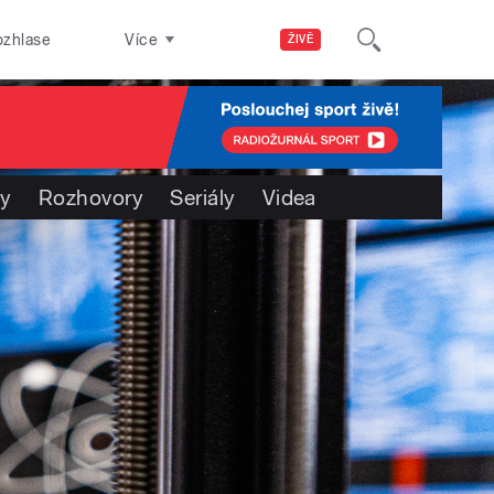
ozhlase
Více
ŽIVĚ
ty
Rozhovory
Seriály
Videa