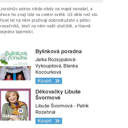
Lincolnův ostrov nikdo nikdy na mapě nenašel, a
přece ho znají lidé na celém světě. Už déle než sto
třicet let na něm prožívají dobrodružství s pěticí
trosečníků, kteří na něm našli útočiště, a hlavně
nejedno tajemství.
Bylinková poradna
Jarka Rozsypalová-
Vykoupilová, Blanka
Kocourková
Koupit
Děkovačky Libuše
Švormové
Libuše Švormová - Patrik
Rozehnal
Koupit