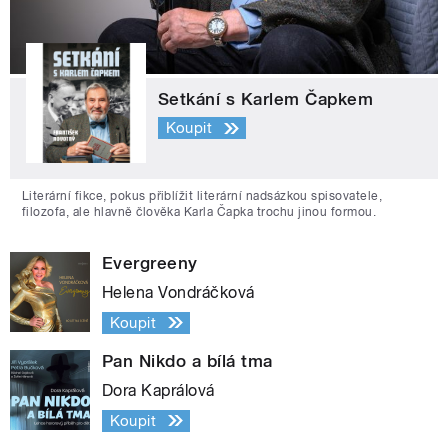
Setkání s Karlem Čapkem
Koupit
Literární fikce, pokus přiblížit literární nadsázkou spisovatele,
filozofa, ale hlavně člověka Karla Čapka trochu jinou formou.
Evergreeny
Helena Vondráčková
Koupit
Pan Nikdo a bílá tma
Dora Kaprálová
Koupit