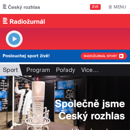
Přejít k hlavnímu obsahu
MENU
ŽIVĚ
Sport
Program
Pořady
Více
…