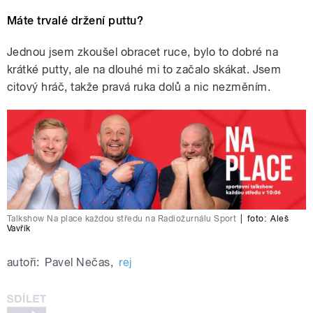
Máte trvalé držení puttu?
Jednou jsem zkoušel obracet ruce, bylo to dobré na
krátké putty, ale na dlouhé mi to začalo skákat. Jsem
citový hráč, takže pravá ruka dolů a nic nezměním.
Talkshow Na place každou středu na Radiožurnálu Sport
|
foto:
Aleš
Vavřík
autoři:
Pavel Nečas
,
rej