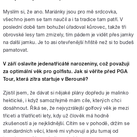
Myslím si, že ano. Mariánky jsou pro mě srdcovka,
všechno jsem se tam naučil a i ta tradice tam patří. V
poslední době tam bohužel úřadoval kůrovec, takže tři
obrovské lesy tam zmizely, tím pádem je vidět přes jamky
na další jamku. Je to asi otevřenější hřiště než si to budeš
pamatovat.
V září oslavíte jedenatřicáté narozeniny, což považuji
za optimální věk pro golfistu. Jak si věříte před PGA
Tour, která zítra startuje v Berouně?
Zjistil jsem, že dávat si nějaké plány dopředu je malinko
hektické, i když samozřejmě mám cíle, kterých chci
dosáhnout. Říká se, že nejvyzrálejší golfový věk je mezi
třiceti a třiatřiceti lety, kdy už člověk má hodně
zkušeností a je nejklidnější. Cítím se v pohodě, držím se
standardních věcí, které mi vyhovují a jdu turnaj od