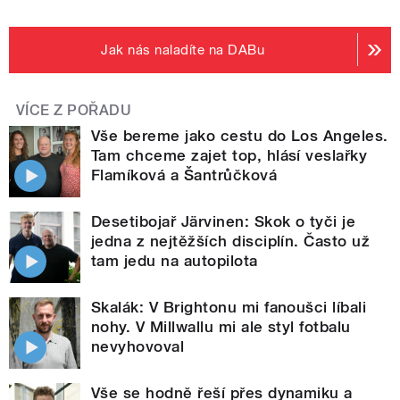
Jak nás naladíte na DABu
VÍCE Z POŘADU
Vše bereme jako cestu do Los Angeles.
Tam chceme zajet top, hlásí veslařky
Flamíková a Šantrůčková
Desetibojař Järvinen: Skok o tyči je
jedna z nejtěžších disciplín. Často už
tam jedu na autopilota
Skalák: V Brightonu mi fanoušci líbali
nohy. V Millwallu mi ale styl fotbalu
nevyhovoval
Vše se hodně řeší přes dynamiku a