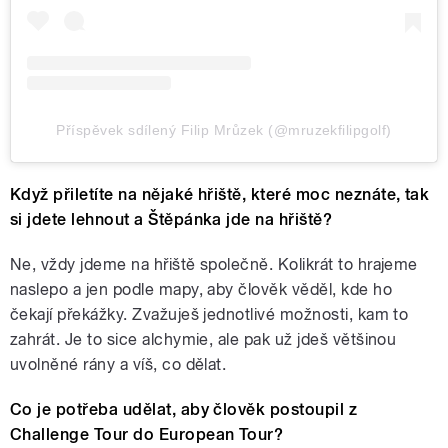
Příspěvek sdílený Filip Mrůzek (@mruzekfilipgolf)
Když přiletíte na nějaké hřiště, které moc neznáte, tak
si jdete lehnout a Štěpánka jde na hřiště?
Ne, vždy jdeme na hřiště společně. Kolikrát to hrajeme
naslepo a jen podle mapy, aby člověk věděl, kde ho
čekají překážky. Zvažuješ jednotlivé možnosti, kam to
zahrát. Je to sice alchymie, ale pak už jdeš většinou
uvolněné rány a víš, co dělat.
Co je potřeba udělat, aby člověk postoupil z
Challenge Tour do European Tour?