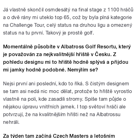
Já vlastně skončil osmdesátý na final stage z 1100 hráčů
a o dvě rány mi uteklo top 65, což by byla plná kategorie
na Challenge Tour, celý status na druhou ligu a omezený
status na tu první. Takový je prostě golf.
Momentálně působíte v Albatross Golf Resortu, který
je považován za nejkvalitnější hřiště v Česku. Z
pohledu designu mi to hřiště hodně splývá a přijdou
mi jamky hodně podobné. Nemýlím se?
Nejsi první ani poslední, kdo to říká. S čistým designem
se tam asi nedá nic moc dělat, protože to hřiště vyrostlo
vlastně na poli, kde zasadili stromy. Spíše tam půjde o
nějakou úpravu vnitřních jamek. I top světoví hráči ale
potvrzují, že na kvalitnějším hřišti než na Albatrossu
nehráli.
Za týden tam začíná Czech Masters a letošním