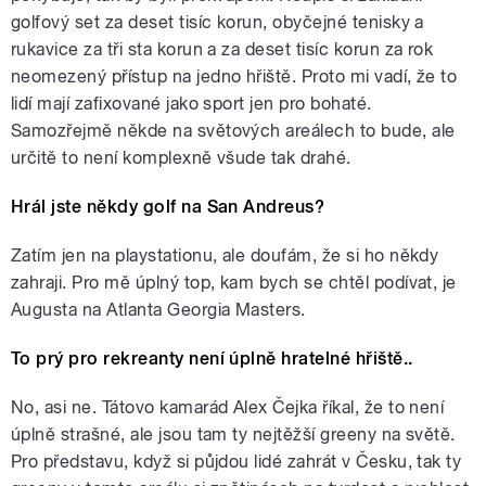
golfový set za deset tisíc korun, obyčejné tenisky a
rukavice za tři sta korun a za deset tisíc korun za rok
neomezený přístup na jedno hřiště. Proto mi vadí, že to
lidí mají zafixované jako sport jen pro bohaté.
Samozřejmě někde na světových areálech to bude, ale
určitě to není komplexně všude tak drahé.
Hrál jste někdy golf na San Andreus?
Zatím jen na playstationu, ale doufám, že si ho někdy
zahraji. Pro mě úplný top, kam bych se chtěl podívat, je
Augusta na Atlanta Georgia Masters.
To prý pro rekreanty není úplně hratelné hřiště..
No, asi ne. Tátovo kamarád Alex Čejka říkal, že to není
úplně strašné, ale jsou tam ty nejtěžší greeny na světě.
Pro představu, když si půjdou lidé zahrát v Česku, tak ty