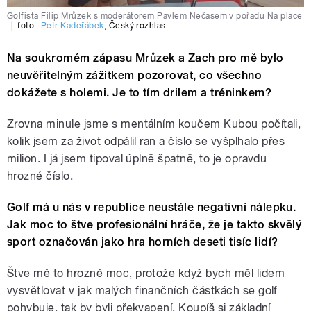
Golfista Filip Mrůzek s moderátorem Pavlem Nečasem v pořadu Na place
|
foto:
Petr Kadeřábek
,
Český rozhlas
Na soukromém zápasu Mrůzek a Zach pro mě bylo
neuvěřitelným zážitkem pozorovat, co všechno
dokážete s holemi. Je to tím drilem a tréninkem?
Zrovna minule jsme s mentálním koučem Kubou počítali,
kolik jsem za život odpálil ran a číslo se vyšplhalo přes
milion. I já jsem tipoval úplně špatně, to je opravdu
hrozné číslo.
Golf má u nás v republice neustále negativní nálepku.
Jak moc to štve profesionální hráče, že je takto skvělý
sport označován jako hra horních deseti tisíc lidí?
Štve mě to hrozně moc, protože když bych měl lidem
vysvětlovat v jak malých finančních částkách se golf
pohybuje, tak by byli překvapení. Koupíš si základní