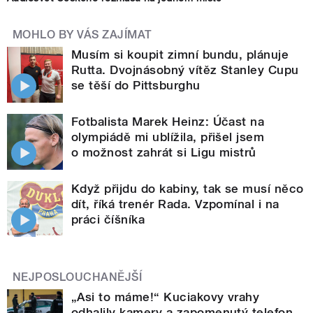
MOHLO BY VÁS ZAJÍMAT
Musím si koupit zimní bundu, plánuje
Rutta. Dvojnásobný vítěz Stanley Cupu
se těší do Pittsburghu
Fotbalista Marek Heinz: Účast na
olympiádě mi ublížila, přišel jsem
o možnost zahrát si Ligu mistrů
Když přijdu do kabiny, tak se musí něco
dít, říká trenér Rada. Vzpomínal i na
práci číšníka
NEJPOSLOUCHANĚJŠÍ
„Asi to máme!“ Kuciakovy vrahy
odhalily kamery a zapomenutý telefon.