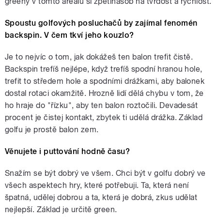
greeny v tomto areálu si zpětinásob na tvrdost a rychlost.
Spoustu golfových posluchačů by zajímal fenomén
backspin. V čem tkví jeho kouzlo?
Je to nejvíc o tom, jak dokážeš ten balon trefit čistě.
Backspin trefíš nejlépe, když trefíš spodní hranou hole,
trefit to středem hole a spodními drážkami, aby balonek
dostal rotaci okamžitě. Hrozně lidí dělá chybu v tom, že
ho hraje do "řízku", aby ten balon roztočili. Devadesát
procent je čistej kontakt, zbytek ti udělá drážka. Základ
golfu je prostě balon zem.
Věnujete i puttování hodně času?
Snažím se být dobrý ve všem. Chci být v golfu dobrý ve
všech aspektech hry, které potřebuji. Ta, která není
špatná, udělej dobrou a ta, která je dobrá, zkus udělat
nejlepší. Základ je určitě green.