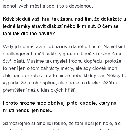
jednotlivých měst a spojili to s dovolenou.
Když sleduji vaši hru, tak žasnu nad tím, že dokážete u
jedné jamky strávit diskuzí několik minut. O čem se
tam tak dlouho bavíte?
Vždy jde o nastavení obtížnosti daného hřiště. Na větších
challengerech máš sektory greenu, které si rozdělíš na
čtyři části. Musíme tak myslet trochu dopředu, protože
to není jen o tom zahrát ty metry, ale aby člověk mohl
další ranou zaútočit na to birdie nebo klidný par. Někdy to
vypadá, že u toho spíme, ale ono je to daleko těžší na
přemýšlení než u klasických hřišť.
I proto hrozně moc obdivuji práci caddie, který na
hřišti nenosí jen hole..
Samozřejmě si plno lidí řekne, že tam nosí jen hole, ale