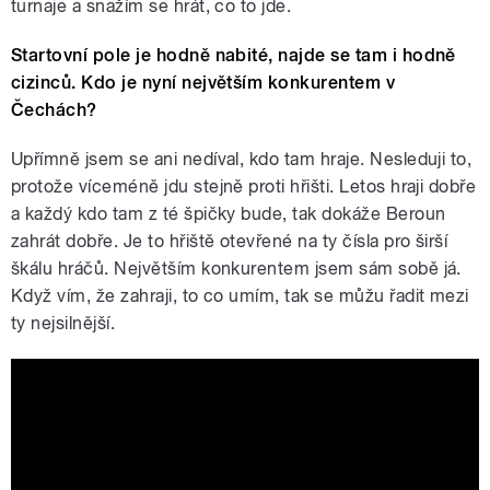
turnaje a snažím se hrát, co to jde.
Startovní pole je hodně nabité, najde se tam i hodně
cizinců. Kdo je nyní největším konkurentem v
Čechách?
Upřímně jsem se ani nedíval, kdo tam hraje. Nesleduji to,
protože víceméně jdu stejně proti hřišti. Letos hraji dobře
a každý kdo tam z té špičky bude, tak dokáže Beroun
zahrát dobře. Je to hřiště otevřené na ty čísla pro širší
škálu hráčů. Největším konkurentem jsem sám sobě já.
Když vím, že zahraji, to co umím, tak se můžu řadit mezi
ty nejsilnější.
Filip Mrůzek