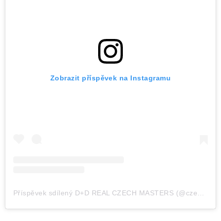
Zobrazit příspěvek na Instagramu
Příspěvek sdílený D+D REAL CZECH MASTERS (@czechmastersofficial)