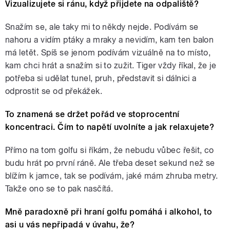
Vizualizujete si ránu, když přijdete na odpaliště?
Snažím se, ale taky mi to někdy nejde. Podívám se
nahoru a vidím ptáky a mraky a nevidím, kam ten balon
má letět. Spíš se jenom podívám vizuálně na to místo,
kam chci hrát a snažím si to zužit. Tiger vždy říkal, že je
potřeba si udělat tunel, pruh, představit si dálnici a
odprostit se od překážek.
To znamená se držet pořád ve stoprocentní
koncentraci. Čím to napětí uvolníte a jak relaxujete?
Přímo na tom golfu si říkám, že nebudu vůbec řešit, co
budu hrát po první ráně. Ale třeba deset sekund než se
blížím k jamce, tak se podívám, jaké mám zhruba metry.
Takže ono se to pak nasčítá.
Mně paradoxně při hraní golfu pomáhá i alkohol, to
asi u vás nepřipadá v úvahu, že?