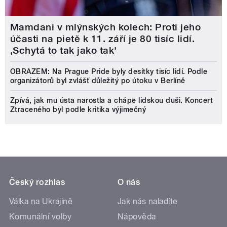
Mamdani v mlýnských kolech: Proti jeho
účasti na pietě k 11. září je 80 tisíc lidí.
‚Schytá to tak jako tak'
OBRAZEM: Na Prague Pride byly desítky tisíc lidí. Podle
organizátorů byl zvlášť důležitý po útoku v Berlíně
Zpívá, jak mu ústa narostla a chápe lidskou duši. Koncert
Ztraceného byl podle kritika výjimečný
Český rozhlas
O nás
Válka na Ukrajině
Jak nás naladíte
Komunální volby
Nápověda