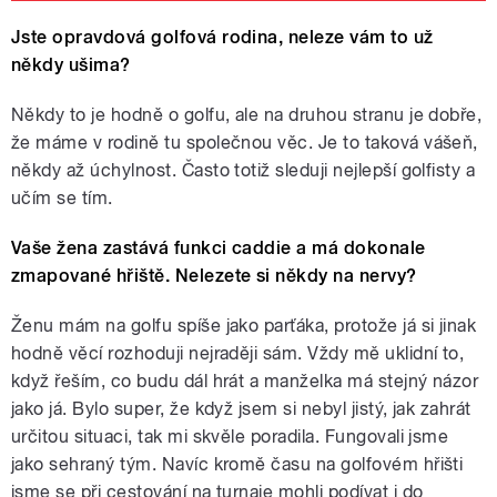
Jste opravdová golfová rodina, neleze vám to už
někdy ušima?
Někdy to je hodně o golfu, ale na druhou stranu je dobře,
že máme v rodině tu společnou věc. Je to taková vášeň,
někdy až úchylnost. Často totiž sleduji nejlepší golfisty a
učím se tím.
Vaše žena zastává funkci caddie a má dokonale
zmapované hřiště. Nelezete si někdy na nervy?
Ženu mám na golfu spíše jako parťáka, protože já si jinak
hodně věcí rozhoduji nejraději sám. Vždy mě uklidní to,
když řeším, co budu dál hrát a manželka má stejný názor
jako já. Bylo super, že když jsem si nebyl jistý, jak zahrát
určitou situaci, tak mi skvěle poradila. Fungovali jsme
jako sehraný tým. Navíc kromě času na golfovém hřišti
jsme se při cestování na turnaje mohli podívat i do