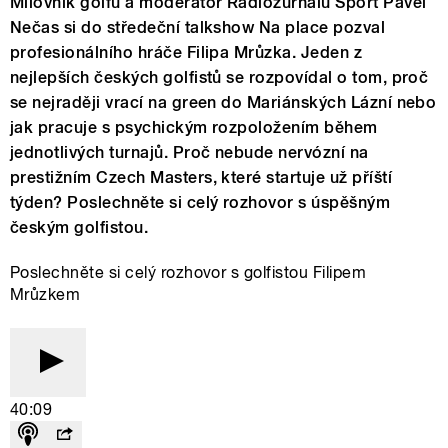
Milovník golfu a moderátor Radiožurnálu Sport Pavel
Nečas si do středeční talkshow Na place pozval
profesionálního hráče Filipa Mrůzka. Jeden z
nejlepších českých golfistů se rozpovídal o tom, proč
se nejraději vrací na green do Mariánských Lázní nebo
jak pracuje s psychickým rozpoložením během
jednotlivých turnajů. Proč nebude nervózní na
prestižním Czech Masters, které startuje už příští
týden? Poslechněte si celý rozhovor s úspěšným
českým golfistou.
Poslechněte si celý rozhovor s golfistou Filipem
Mrůzkem
40:09