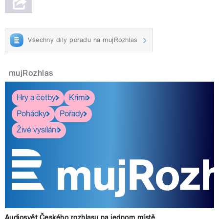
Všechny díly pořadu na mujRozhlas
mujRozhlas
Hry a četby
Krimi
Pohádky
Pořady
Živé vysílání
Audiosvět Českého rozhlasu na jednom místě