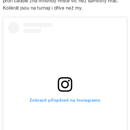
profi caddie zná mnohdy hřiště víc než samotný hráč.
Kolikrát jsou na turnaji i dříve než my.
Zobrazit příspěvek na Instagramu