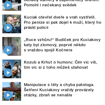
Pomohl i nečekaný svědek
Kuciak otevřel dveře a vrah vystřelil.
Pro peníze si pak dojel k muži, který ho
práskl policii
„Ruce vzhůru!“ Budíček pro Kuciakovy
katy byl zlomový, poprvé někdo
s vraždou spojil Kočnera
Kozub a Krhut o humoru: Čím víc víš,
tím víc si z toho můžeš utahovat
Manipulace s těly a chyba patologa.
Šetření Kuciakovy vraždy provázely
otázky, zbraň se nenašla