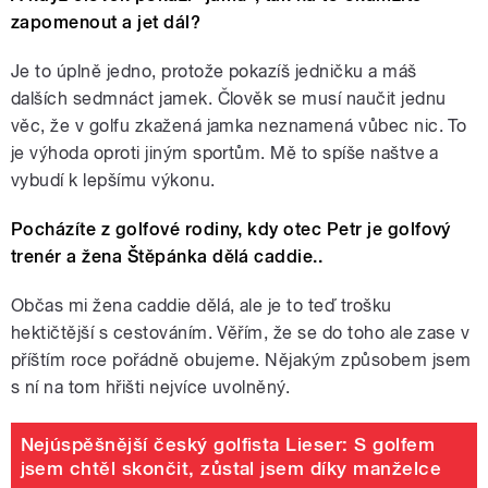
zapomenout a jet dál?
Je to úplně jedno, protože pokazíš jedničku a máš
dalších sedmnáct jamek. Člověk se musí naučit jednu
věc, že v golfu zkažená jamka neznamená vůbec nic. To
je výhoda oproti jiným sportům. Mě to spíše naštve a
vybudí k lepšímu výkonu.
Pocházíte z golfové rodiny, kdy otec Petr je golfový
trenér a žena Štěpánka dělá caddie..
Občas mi žena caddie dělá, ale je to teď trošku
hektičtější s cestováním. Věřím, že se do toho ale zase v
příštím roce pořádně obujeme. Nějakým způsobem jsem
s ní na tom hřišti nejvíce uvolněný.
Nejúspěšnější český golfista Lieser: S golfem
jsem chtěl skončit, zůstal jsem díky manželce