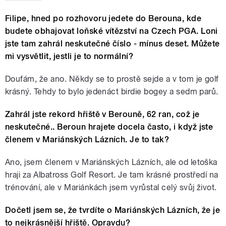
Filipe, hned po rozhovoru jedete do Berouna, kde
budete obhajovat loňské vítězství na Czech PGA. Loni
jste tam zahrál neskutečné číslo - mínus deset. Můžete
mi vysvětlit, jestli je to normální?
Doufám, že ano. Někdy se to prostě sejde a v tom je golf
krásný. Tehdy to bylo jedenáct birdie bogey a sedm parů.
Zahrál jste rekord hřiště v Berouně, 62 ran, což je
neskutečné.. Beroun hrajete docela často, i když jste
členem v Mariánských Lázních. Je to tak?
Ano, jsem členem v Mariánských Lázních, ale od letoška
hraji za Albatross Golf Resort. Je tam krásné prostředí na
trénování, ale v Mariánkách jsem vyrůstal celý svůj život.
Dočetl jsem se, že tvrdíte o Mariánských Lázních, že je
to nejkrásnější hřiště. Opravdu?