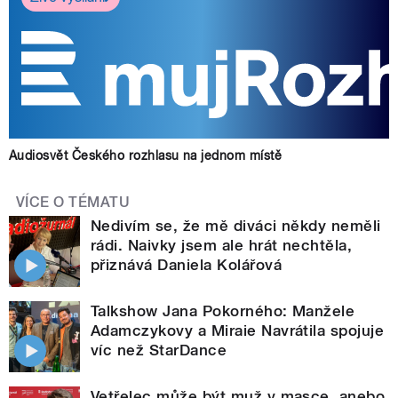
Audiosvět Českého rozhlasu na jednom místě
VÍCE O TÉMATU
Nedivím se, že mě diváci někdy neměli
rádi. Naivky jsem ale hrát nechtěla,
přiznává Daniela Kolářová
Talkshow Jana Pokorného: Manžele
Adamczykovy a Miraie Navrátila spojuje
víc než StarDance
Vetřelec může být muž v masce, anebo