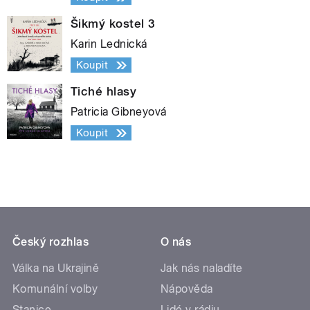
Šikmý kostel 3
Karin Lednická
Koupit
Tiché hlasy
Patricia Gibneyová
Koupit
Český rozhlas
O nás
Válka na Ukrajině
Jak nás naladíte
Komunální volby
Nápověda
Stanice
Lidé v rádiu