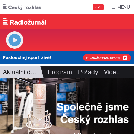
Přejít k hlavnímu obsahu
MENU
ŽIVĚ
Aktuální dění
Program
Pořady
Více
…