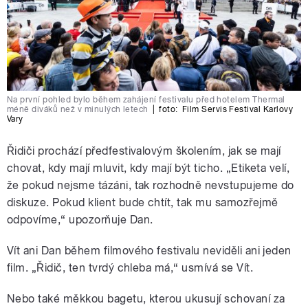
Na první pohled bylo během zahájení festivalu před hotelem Thermal
méně diváků než v minulých letech
|
foto:
Film Servis Festival Karlovy
Vary
Řidiči prochází předfestivalovým školením, jak se mají
chovat, kdy mají mluvit, kdy mají být ticho. „Etiketa velí,
že pokud nejsme tázáni, tak rozhodně nevstupujeme do
diskuze. Pokud klient bude chtít, tak mu samozřejmě
odpovíme,“ upozorňuje Dan.
Vít ani Dan během filmového festivalu neviděli ani jeden
film. „Řidič, ten tvrdý chleba má,“ usmívá se Vít.
Nebo také měkkou bagetu, kterou ukusují schovaní za