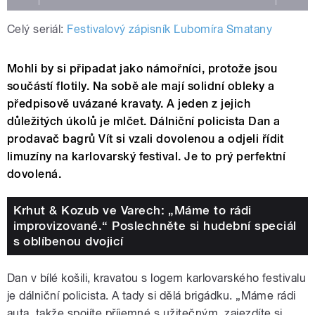
Celý seriál:
Festivalový zápisník Ľubomíra Smatany
Mohli by si připadat jako námořníci, protože jsou
součástí flotily. Na sobě ale mají solidní obleky a
předpisově uvázané kravaty. A jeden z jejich
důležitých úkolů je mlčet. Dálniční policista Dan a
prodavač bagrů Vít si vzali dovolenou a odjeli řídit
limuzíny na karlovarský festival. Je to prý perfektní
dovolená.
Krhut & Kozub ve Varech: „Máme to rádi
improvizované.“ Poslechněte si hudební speciál
s oblíbenou dvojicí
Dan v bílé košili, kravatou s logem karlovarského festivalu
je dálniční policista. A tady si dělá brigádku. „Máme rádi
auta, takže spojíte příjemné s užitečným, zajezdíte si