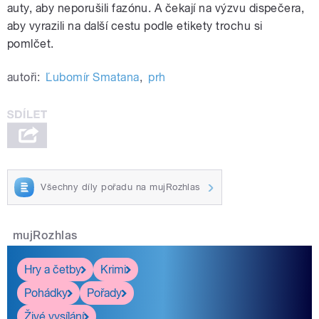
auty, aby neporušili fazónu. A čekají na výzvu dispečera,
aby vyrazili na další cestu podle etikety trochu si
pomlčet.
autoři:
Ľubomír Smatana
,
prh
Všechny díly pořadu na mujRozhlas
mujRozhlas
Hry a četby
Krimi
Pohádky
Pořady
Živé vysílání