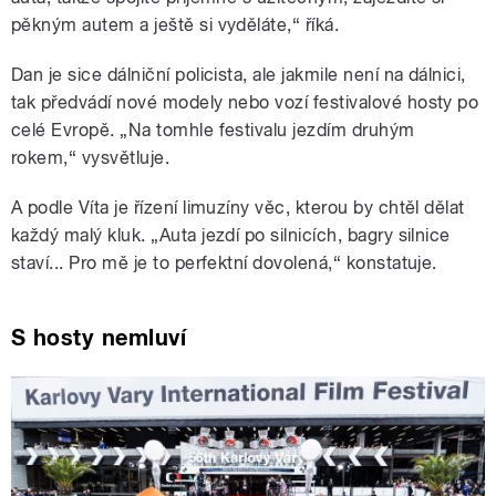
pěkným autem a ještě si vyděláte,“ říká.
Dan je sice dálniční policista, ale jakmile není na dálnici,
tak předvádí nové modely nebo vozí festivalové hosty po
celé Evropě. „Na tomhle festivalu jezdím druhým
rokem,“ vysvětluje.
A podle Víta je řízení limuzíny věc, kterou by chtěl dělat
každý malý kluk. „Auta jezdí po silnicích, bagry silnice
staví... Pro mě je to perfektní dovolená,“ konstatuje.
S hosty nemluví