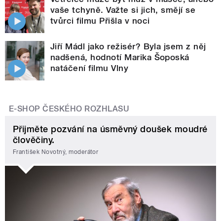
vaše tchyně. Važte si jich, smějí se
tvůrci filmu Přišla v noci
Jiří Mádl jako režisér? Byla jsem z něj
nadšená, hodnotí Marika Šoposká
natáčení filmu Vlny
E-SHOP ČESKÉHO ROZHLASU
Přijměte pozvání na úsměvný doušek moudré
člověčiny.
František Novotný, moderátor