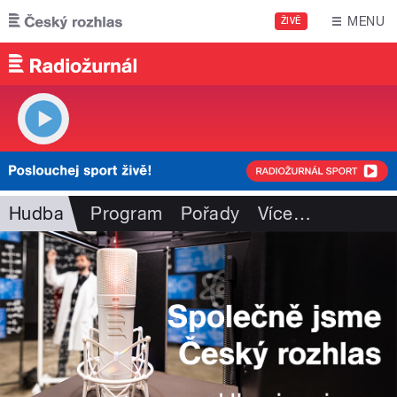
Přejít k hlavnímu obsahu
MENU
ŽIVĚ
Hudba
Program
Pořady
Více
…