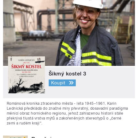
Šikmý kostel 3
Koupit
Románová kronika ztraceného města - léta 1945–1961. Karin
Lednická předkládá do značné míry převratný, dosavadní paradigma
měnící obraz hornického regionu, jehož zahlazenou historii stále
překrývá tlustá vrstva mýtů a zakořeněných stereotypů o „černé
zemi a rudém kraji“.