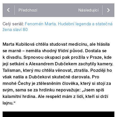
Předchozí
Následující
Celý seriál:
Fenomén Marta. Hudební legenda a statečná
žena slaví 80
Marta Kubišová chtěla studovat medicínu, ale hlásila
se marně – neměla vhodný třídní původ. Dostala se
k divadlu. Srpnovou okupaci pak prožila v Praze, kde
její setkání s Alexandrem Dubčekem zachytily kamery.
Talisman, který mu chtěla věnovat, ztratila. Později ho
však našla a Dubčekovi skutečně darovala. Pro
mnohé Čechy je ztělesněním člověka, který si stojí za
svým, sama se za hrdinku nepovažuje: „Jsem spíš
kalamitní hrdina. Ale respekt mám z lidí, kteří si drží
lajnu.“