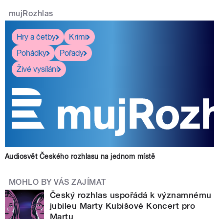
mujRozhlas
Hry a četby
Krimi
Pohádky
Pořady
Živé vysílání
Audiosvět Českého rozhlasu na jednom místě
MOHLO BY VÁS ZAJÍMAT
Český rozhlas uspořádá k významnému
jubileu Marty Kubišové Koncert pro
Martu