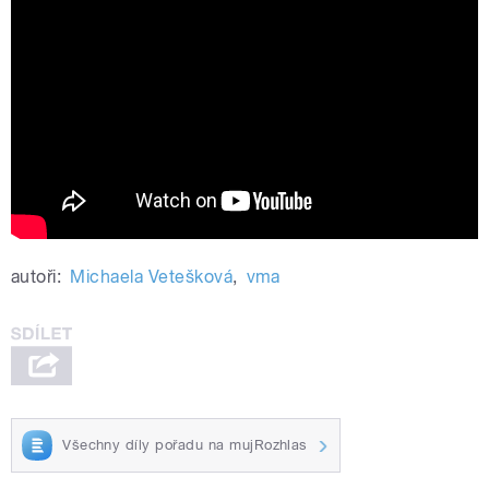
Setkání Marty Kubišové s Alexandrem
Dubčekem
autoři:
Michaela Vetešková
,
vma
Všechny díly pořadu na mujRozhlas