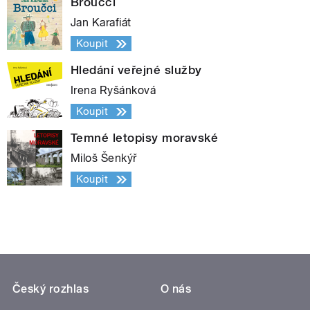
Broučci
Jan Karafiát
Koupit
Hledání veřejné služby
Irena Ryšánková
Koupit
Temné letopisy moravské
Miloš Šenkýř
Koupit
Český rozhlas
O nás