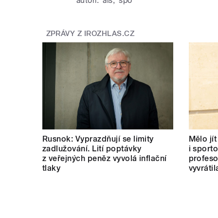
autoři:
als
,
špo
ZPRÁVY Z IROZHLAS.CZ
Rusnok: Vyprazdňují se limity
Mělo jí
zadlužování. Lití poptávky
i sport
z veřejných peněz vyvolá inflační
profeso
tlaky
vyvrátil