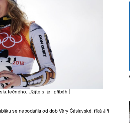
tečného. Užijte si její příběh |
iku se nepodařila od dob Věry Čáslavské, říká Jiří