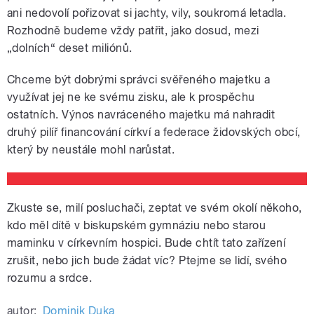
ani nedovolí pořizovat si jachty, vily, soukromá letadla.
Rozhodně budeme vždy patřit, jako dosud, mezi
„dolních“ deset miliónů.
Chceme být dobrými správci svěřeného majetku a
využívat jej ne ke svému zisku, ale k prospěchu
ostatních. Výnos navráceného majetku má nahradit
druhý pilíř financování církví a federace židovských obcí,
který by neustále mohl narůstat.
Zkuste se, milí posluchači, zeptat ve svém okolí někoho,
kdo měl dítě v biskupském gymnáziu nebo starou
maminku v církevním hospici. Bude chtít tato zařízení
zrušit, nebo jich bude žádat víc? Ptejme se lidí, svého
rozumu a srdce.
autor:
Dominik Duka