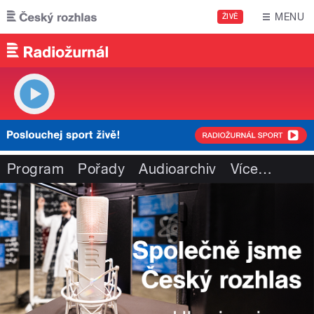
Přejít k hlavnímu obsahu
MENU
ŽIVĚ
Program
Pořady
Audioarchiv
Více
…