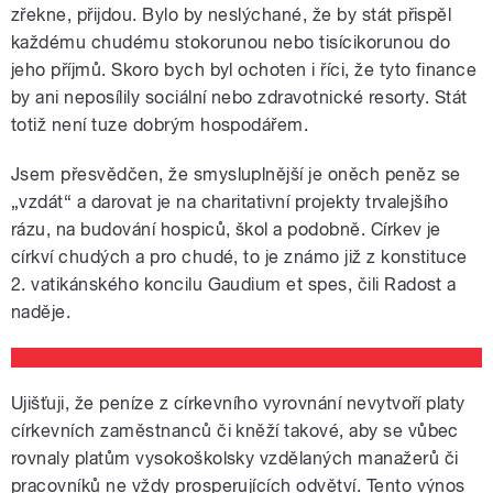
zřekne, přijdou. Bylo by neslýchané, že by stát přispěl
každému chudému stokorunou nebo tisícikorunou do
jeho příjmů. Skoro bych byl ochoten i říci, že tyto finance
by ani neposílily sociální nebo zdravotnické resorty. Stát
totiž není tuze dobrým hospodářem.
Jsem přesvědčen, že smysluplnější je oněch peněz se
„vzdát“ a darovat je na charitativní projekty trvalejšího
rázu, na budování hospiců, škol a podobně. Církev je
církví chudých a pro chudé, to je známo již z konstituce
2. vatikánského koncilu Gaudium et spes, čili Radost a
naděje.
Ujišťuji, že peníze z církevního vyrovnání nevytvoří platy
církevních zaměstnanců či kněží takové, aby se vůbec
rovnaly platům vysokoškolsky vzdělaných manažerů či
pracovníků ne vždy prosperujících odvětví. Tento výnos