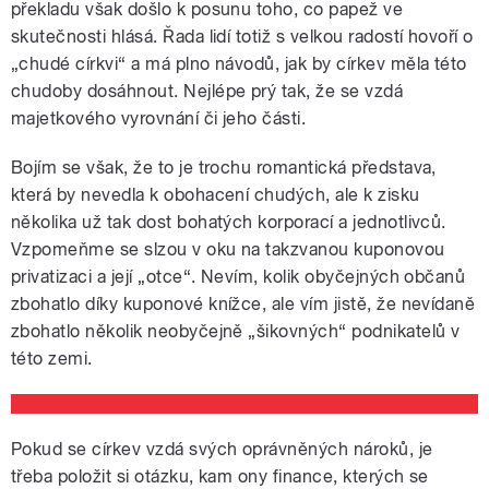
překladu však došlo k posunu toho, co papež ve
skutečnosti hlásá. Řada lidí totiž s velkou radostí hovoří o
„chudé církvi“ a má plno návodů, jak by církev měla této
chudoby dosáhnout. Nejlépe prý tak, že se vzdá
majetkového vyrovnání či jeho části.
Bojím se však, že to je trochu romantická představa,
která by nevedla k obohacení chudých, ale k zisku
několika už tak dost bohatých korporací a jednotlivců.
Vzpomeňme se slzou v oku na takzvanou kuponovou
privatizaci a její „otce“. Nevím, kolik obyčejných občanů
zbohatlo díky kuponové knížce, ale vím jistě, že nevídaně
zbohatlo několik neobyčejně „šikovných“ podnikatelů v
této zemi.
Pokud se církev vzdá svých oprávněných nároků, je
třeba položit si otázku, kam ony finance, kterých se