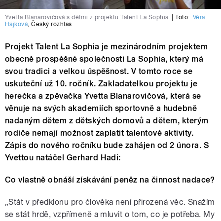
Yvetta Blanarovičová s dětmi z projektu Talent La Sophia
|
foto:
Věra
Hájková
,
Český rozhlas
Projekt Talent La Sophia je mezinárodním projektem
obecně prospěšné společnosti La Sophia, který má
svou tradici a velkou úspěšnost. V tomto roce se
uskuteční už 10. ročník. Zakladatelkou projektu je
herečka a zpěvačka Yvetta Blanarovičová, která se
věnuje na svých akademiích sportovně a hudebně
nadaným dětem z dětských domovů a dětem, kterým
rodiče nemají možnost zaplatit talentové aktivity.
Zápis do nového ročníku bude zahájen od 2 února. S
Yvettou natáčel Gerhard Hadi:
Co vlastně obnáší získávání peněz na činnost nadace?
„Stát v předklonu pro člověka není přirozená věc. Snažím
se stát hrdě, vzpřímeně a mluvit o tom, co je potřeba. My