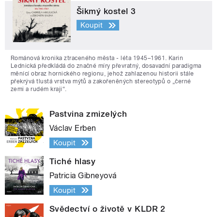
Šikmý kostel 3
Koupit
Románová kronika ztraceného města - léta 1945–1961. Karin
Lednická předkládá do značné míry převratný, dosavadní paradigma
měnící obraz hornického regionu, jehož zahlazenou historii stále
překrývá tlustá vrstva mýtů a zakořeněných stereotypů o „černé
zemi a rudém kraji“.
Pastvina zmizelých
Václav Erben
Koupit
Tiché hlasy
Patricia Gibneyová
Koupit
Svědectví o životě v KLDR 2