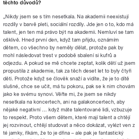
těchto důvodů?
„Nikdy jsem se s tím nesetkala. Na akademii neexistují
rozdíly v barvě pleti, sociální rozdíly. Jde jen o to, kdo má
talent, jen ten má právo být na akademii. Nemluví se tam
ošklivě. Hned první den, když tam přijdu, oznámím
dětem, co všechno by neměly dělat, protože pak by
mohl následovat trest v podobě sbalení si kufrů a
odjezdu. A pokud se mě chcete zeptat, kolik dětí už jsem
propustila z akademie, tak za těch deset let to byly čtyři
děti. Protože když se člověk snaží a vidíte, že je to dítě
slušné, chce se učit, má tu pokoru, pak se k nim chovám
jako ke svému synovi. Věřte mi, že jsem se nikdy
nesetkala na koncertech, ani na galakoncertech, aby
nějaké negativní … když máte talentované lidi, vzbuzuje
to respekt. Proto všem dětem, které mají talent a chtějí
jej rozvinout, chtějí studovat a něco dokázat, vylézt ven z
té jamky, říkám, že to je dřina – ale pak je fantastický