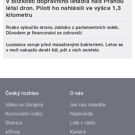
V blízkosti dopravního letadla nad Prahou
létal dron. Piloti ho nahlásili ve výšce 1,3
kilometru
Rusko vyloučilo stranu Jabloko z parlamentních voleb.
Důvodem je financování ze zahraničí
Louisiana varuje před masožravými bakteriemi. Letos se
v moři nakazilo devět lidí, pět z nich zemřelo
Český rozhlas
O nás
Válka na Ukrajině
Jak nás naladíte
Komunální volby
Nápověda
Stanice
Lidé v rádiu
eShop
Kariéra