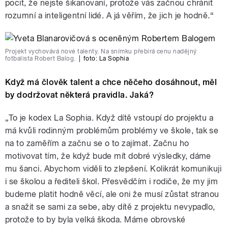
pocit, že nejste šikanovaní, protože vás začnou chránit
rozumní a inteligentní lidé. A já věřím, že jich je hodně.“
Projekt vychovává nové talenty. Na snímku přebírá cenu nadějný
fotbalista Robert Balog.
|
foto:
La Sophia
Když má člověk talent a chce něčeho dosáhnout, měl
by dodržovat některá pravidla. Jaká?
„To je kodex La Sophia. Když dítě vstoupí do projektu a
má kvůli rodinným problémům problémy ve škole, tak se
na to zaměřím a začnu se o to zajímat. Začnu ho
motivovat tím, že když bude mít dobré výsledky, dáme
mu šanci. Abychom viděli to zlepšení. Kolikrát komunikuji
i se školou a řediteli škol. Přesvědčím i rodiče, že my jim
budeme platit hodně věcí, ale oni že musí zůstat stranou
a snažit se sami za sebe, aby dítě z projektu nevypadlo,
protože to by byla velká škoda. Máme obrovské