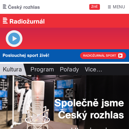
Přejít k hlavnímu obsahu
MENU
ŽIVĚ
Kultura
Program
Pořady
Více
…