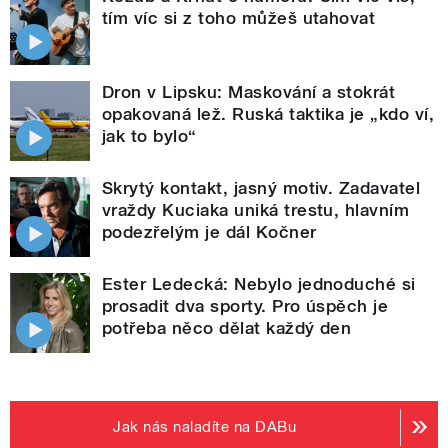
tím víc si z toho můžeš utahovat
Dron v Lipsku: Maskování a stokrát
opakovaná lež. Ruská taktika je „kdo ví,
jak to bylo“
Skrytý kontakt, jasný motiv. Zadavatel
vraždy Kuciaka uniká trestu, hlavním
podezřelým je dál Kočner
Ester Ledecká: Nebylo jednoduché si
prosadit dva sporty. Pro úspěch je
potřeba něco dělat každý den
Jak nás naladíte na DABu