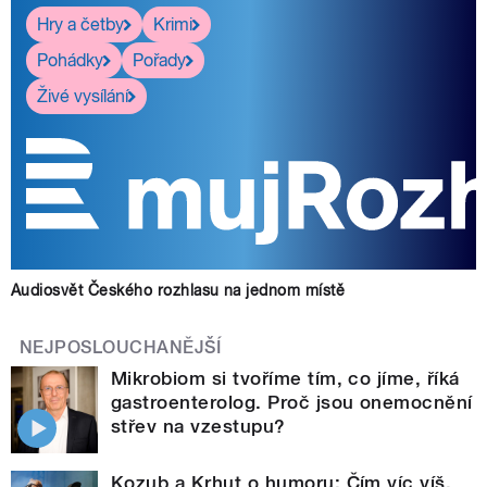
Hry a četby
Krimi
Pohádky
Pořady
Živé vysílání
Audiosvět Českého rozhlasu na jednom místě
NEJPOSLOUCHANĚJŠÍ
Mikrobiom si tvoříme tím, co jíme, říká
gastroenterolog. Proč jsou onemocnění
střev na vzestupu?
Kozub a Krhut o humoru: Čím víc víš,