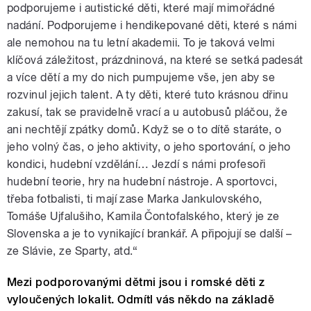
podporujeme i autistické děti, které mají mimořádné
nadání. Podporujeme i hendikepované děti, které s námi
ale nemohou na tu letní akademii. To je taková velmi
klíčová záležitost, prázdninová, na které se setká padesát
a více dětí a my do nich pumpujeme vše, jen aby se
rozvinul jejich talent. A ty děti, které tuto krásnou dřinu
zakusí, tak se pravidelně vrací a u autobusů pláčou, že
ani nechtějí zpátky domů. Když se o to dítě staráte, o
jeho volný čas, o jeho aktivity, o jeho sportování, o jeho
kondici, hudební vzdělání… Jezdí s námi profesoři
hudební teorie, hry na hudební nástroje. A sportovci,
třeba fotbalisti, ti mají zase Marka Jankulovského,
Tomáše Ujfalušiho, Kamila Čontofalského, který je ze
Slovenska a je to vynikající brankář. A připojují se další –
ze Slávie, ze Sparty, atd.“
Mezi podporovanými dětmi jsou i romské děti z
vyloučených lokalit. Odmítl vás někdo na základě