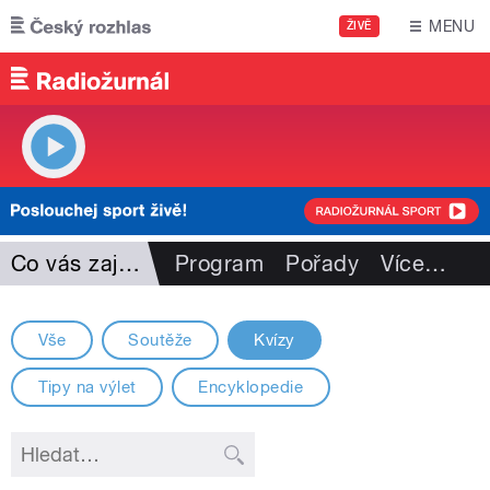
Přejít k hlavnímu obsahu
MENU
ŽIVĚ
Co vás zajímá
Program
Pořady
Více
…
Vše
Soutěže
Kvízy
Tipy na výlet
Encyklopedie