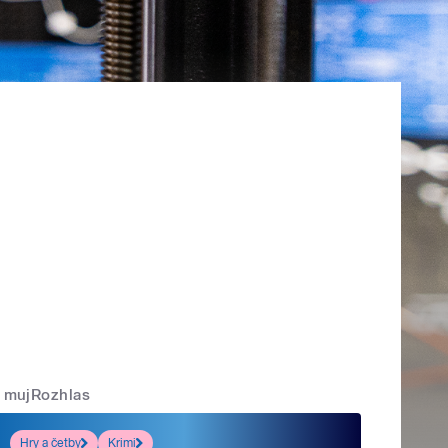
mujRozhlas
Hry a četby
Krimi