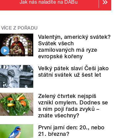
Jak nás naladíte na DABu
VÍCE Z POŘADU
Valentýn, americký svátek?
Svátek všech
zamilovaných má ryze
evropské kořeny
Velký pátek slaví Češi jako
státní svátek už šest let
Zelený čtvrtek nejspíš
vznikl omylem. Dodnes se
s ním pojí řada zvyků –
znáte všechny?
První jarní den: 20., nebo
21. března?