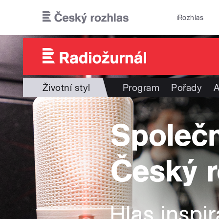
Přejít k hlavnímu obsahu
iRozhlas
Životní styl
Program
Pořady
A