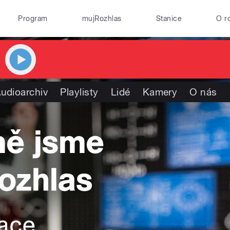
Program
mujRozhlas
Stanice
O r
udioarchiv
Playlisty
Lidé
Kamery
O nás