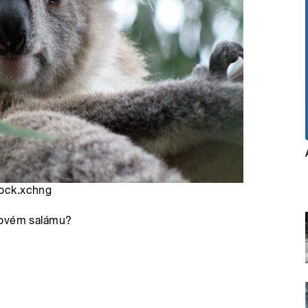
stock.xchng
nkovém salámu?