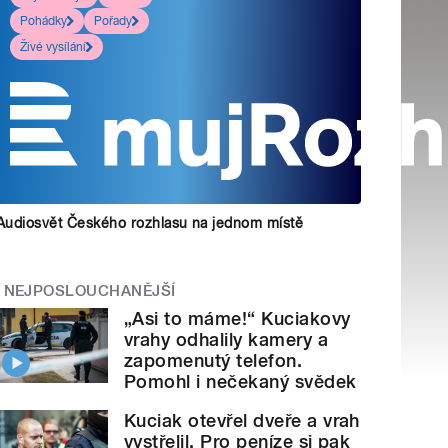
Pohádky
Pořady
Živé vysílání
Audiosvět Českého rozhlasu na jednom místě
NEJPOSLOUCHANĚJŠÍ
„Asi to máme!“ Kuciakovy
vrahy odhalily kamery a
zapomenutý telefon.
Pomohl i nečekaný svědek
Kuciak otevřel dveře a vrah
vystřelil. Pro peníze si pak