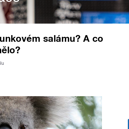
 šunkovém salámu? A co
mělo?
lu