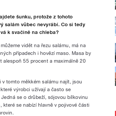
najdete šunku, protože z tohoto
 salám vůbec nevyrábí. Co si tedy
ává k svačině na chleba?
é můžeme vidět na řezu salámu, má na
čných případech i hovězí maso. Masa by
t alespoň 55 procent a maximálně 20
i v tomto měkkém salámu najít, jsou
které výrobci užívají a často se
 Jedná se o drůbeží, sójovou bílkovinu
které se nabízí hlavně v pojivové části
urovin.