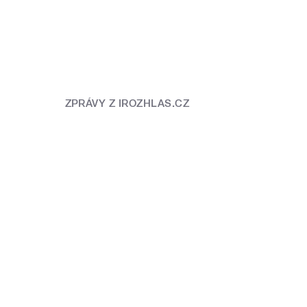
ZPRÁVY Z IROZHLAS.CZ
Rusnok: Vyprazdňují se limity
Mělo jí
zadlužování. Lití poptávky
i sport
z veřejných peněz vyvolá inflační
profeso
tlaky
vyvrátil