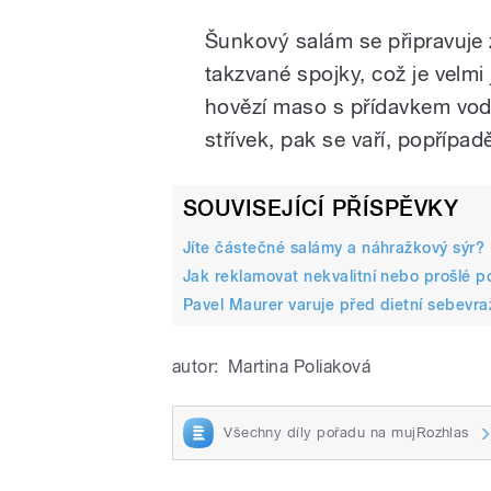
Šunkový salám se připravuje 
takzvané spojky, což je velm
hovězí maso s přídavkem vody
střívek, pak se vaří, popřípad
SOUVISEJÍCÍ PŘÍSPĚVKY
Jíte částečné salámy a náhražkový sýr? 
Jak reklamovat nekvalitní nebo prošlé p
Pavel Maurer varuje před dietní sebevr
autor:
Martina Poliaková
Všechny díly pořadu na mujRozhlas