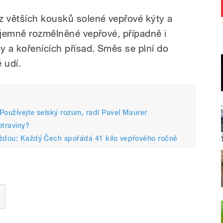
z větších kousků solené vepřové kýty a
i jemně rozmělněné vepřové, případně i
 a kořenících přísad. Směs se plní do
ě udí.
Používejte selský rozum, radí Pavel Maurer
otraviny?
aždou: Každý Čech spořádá 41 kilo vepřového ročně