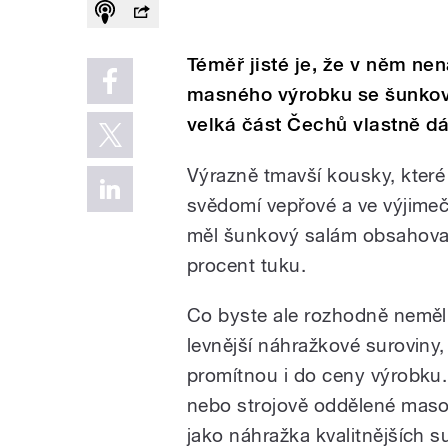
Téměř jisté je, že v něm ne
masného výrobku se šunkový
velká část Čechů vlastně d
Výrazně tmavší kousky, kter
svědomí vepřové a ve výjime
měl šunkový salám obsahova
procent tuku.
Co byste ale rozhodně neměl
levnější náhražkové suroviny, 
promítnou i do ceny výrobku.
nebo strojově oddělené maso, 
jako náhražka kvalitnějších s