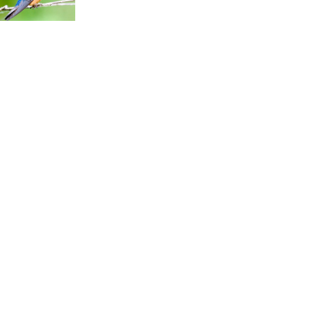
ho domu
Maskování a stokrát opakovaná
volací
lež. Ruská taktika je ‚kdo ví, jak to
t
bylo‘, říká o dronu v Lipsku Bříza