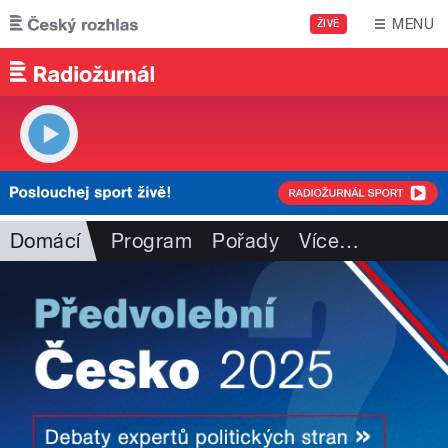
Přejít k hlavnímu obsahu
MENU
ŽIVĚ
Domácí
Program
Pořady
Více
…