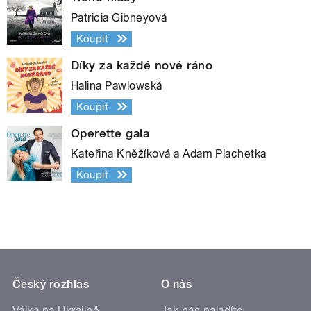
Patricia Gibneyová
Koupit
Díky za každé nové ráno
Halina Pawlowská
Koupit
Operette gala
Kateřina Kněžíková a Adam Plachetka
Koupit
Český rozhlas
O nás
Válka na Ukrajině
Jak nás naladíte