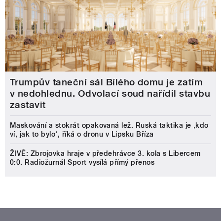
Trumpův taneční sál Bílého domu je zatím
v nedohlednu. Odvolací soud nařídil stavbu
zastavit
Maskování a stokrát opakovaná lež. Ruská taktika je ‚kdo
ví, jak to bylo‘, říká o dronu v Lipsku Bříza
ŽIVĚ: Zbrojovka hraje v předehrávce 3. kola s Libercem
0:0. Radiožurnál Sport vysílá přímý přenos