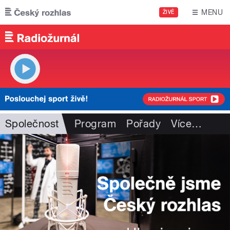
Přejít k hlavnímu obsahu
MENU
ŽIVĚ
Společnost
Program
Pořady
Více
…