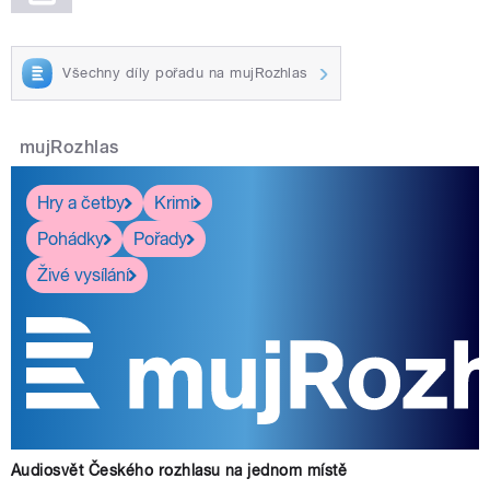
Všechny díly pořadu na mujRozhlas
mujRozhlas
Hry a četby
Krimi
Pohádky
Pořady
Živé vysílání
Audiosvět Českého rozhlasu na jednom místě