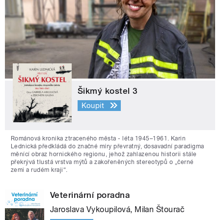
Šikmý kostel 3
Koupit
Románová kronika ztraceného města - léta 1945–1961. Karin
Lednická předkládá do značné míry převratný, dosavadní paradigma
měnící obraz hornického regionu, jehož zahlazenou historii stále
překrývá tlustá vrstva mýtů a zakořeněných stereotypů o „černé
zemi a rudém kraji“.
Veterinární poradna
Jaroslava Vykoupilová, Milan Štourač