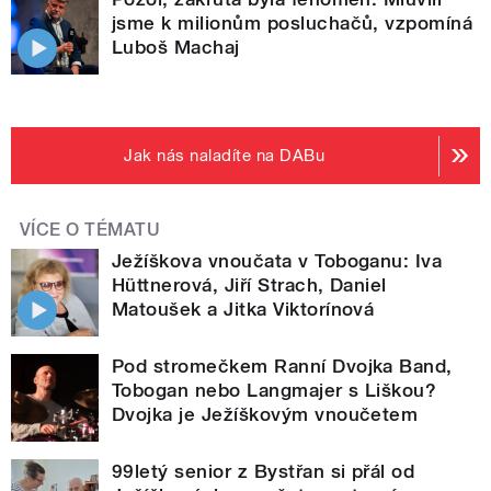
jsme k milionům posluchačů, vzpomíná
Luboš Machaj
Jak nás naladíte na DABu
VÍCE O TÉMATU
Ježíškova vnoučata v Toboganu: Iva
Hüttnerová, Jiří Strach, Daniel
Matoušek a Jitka Viktorínová
Pod stromečkem Ranní Dvojka Band,
Tobogan nebo Langmajer s Liškou?
Dvojka je Ježíškovým vnoučetem
99letý senior z Bystřan si přál od