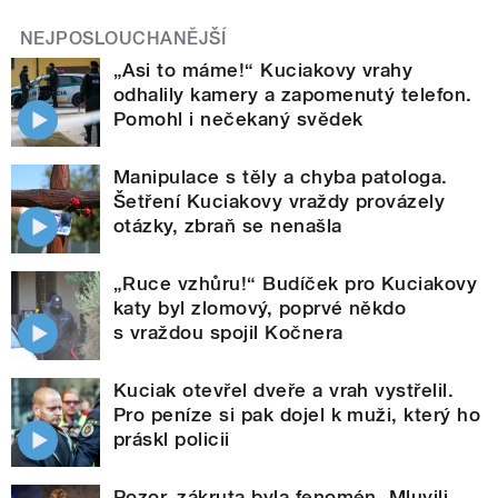
NEJPOSLOUCHANĚJŠÍ
„Asi to máme!“ Kuciakovy vrahy
odhalily kamery a zapomenutý telefon.
Pomohl i nečekaný svědek
Manipulace s těly a chyba patologa.
Šetření Kuciakovy vraždy provázely
otázky, zbraň se nenašla
„Ruce vzhůru!“ Budíček pro Kuciakovy
katy byl zlomový, poprvé někdo
s vraždou spojil Kočnera
Kuciak otevřel dveře a vrah vystřelil.
Pro peníze si pak dojel k muži, který ho
práskl policii
Pozor, zákruta byla fenomén. Mluvili