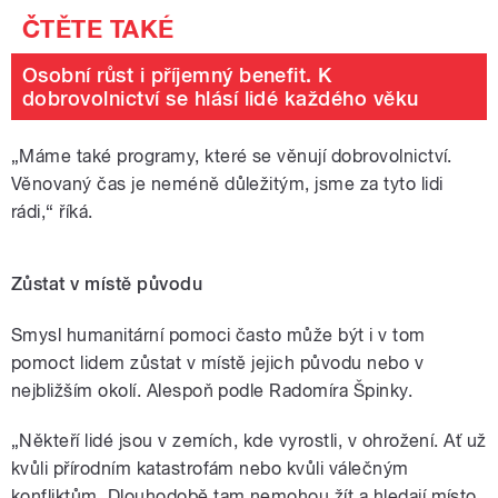
Osobní růst i příjemný benefit. K
dobrovolnictví se hlásí lidé každého věku
„Máme také programy, které se věnují dobrovolnictví.
Věnovaný čas je neméně důležitým, jsme za tyto lidi
rádi,“ říká.
Zůstat v místě původu
Smysl humanitární pomoci často může být i v tom
pomoct lidem zůstat v místě jejich původu nebo v
nejbližším okolí. Alespoň podle Radomíra Špinky.
„Někteří lidé jsou v zemích, kde vyrostli, v ohrožení. Ať už
kvůli přírodním katastrofám nebo kvůli válečným
konfliktům. Dlouhodobě tam nemohou žít a hledají místo,