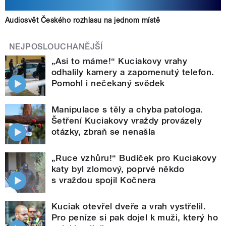
Audiosvět Českého rozhlasu na jednom místě
NEJPOSLOUCHANĚJŠÍ
„Asi to máme!“ Kuciakovy vrahy
odhalily kamery a zapomenutý telefon.
Pomohl i nečekaný svědek
Manipulace s těly a chyba patologa.
Šetření Kuciakovy vraždy provázely
otázky, zbraň se nenašla
„Ruce vzhůru!“ Budíček pro Kuciakovy
katy byl zlomový, poprvé někdo
s vraždou spojil Kočnera
Kuciak otevřel dveře a vrah vystřelil.
Pro peníze si pak dojel k muži, který ho