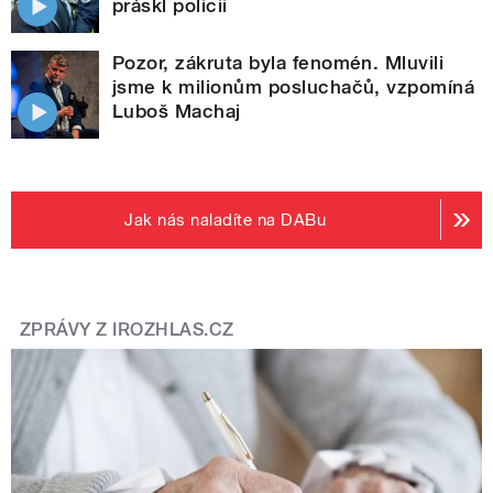
práskl policii
Pozor, zákruta byla fenomén. Mluvili
jsme k milionům posluchačů, vzpomíná
Luboš Machaj
Jak nás naladíte na DABu
ZPRÁVY Z IROZHLAS.CZ