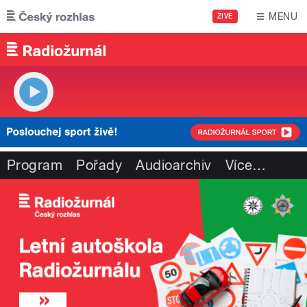
Přejít k hlavnímu obsahu
MENU
ŽIVĚ
Program
Pořady
Audioarchiv
Více
…