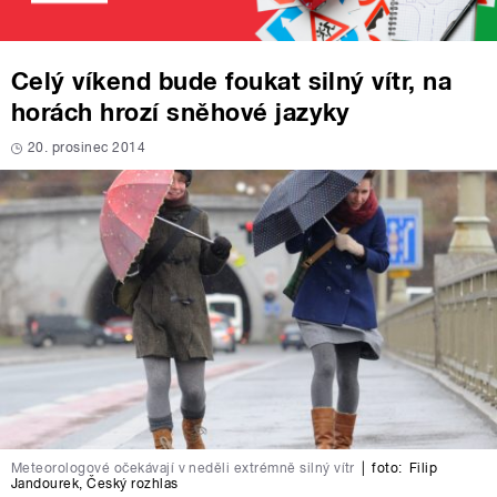
Celý víkend bude foukat silný vítr, na
horách hrozí sněhové jazyky
20. prosinec 2014
Meteorologové očekávají v neděli extrémně silný vítr
|
foto:
Filip
Jandourek
,
Český rozhlas