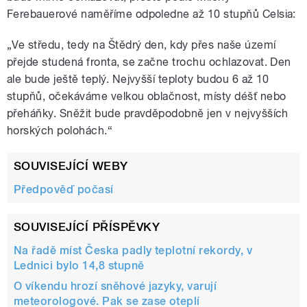
Ferebauerové naměříme odpoledne až 10 stupňů Celsia:
„Ve středu, tedy na Štědrý den, kdy přes naše území
přejde studená fronta, se začne trochu ochlazovat. Den
ale bude ještě teplý. Nejvyšší teploty budou 6 až 10
stupňů, očekáváme velkou oblačnost, místy déšť nebo
přeháňky. Sněžit bude pravděpodobně jen v nejvyšších
horských polohách.“
SOUVISEJÍCÍ WEBY
Předpověď počasí
SOUVISEJÍCÍ PŘÍSPĚVKY
Na řadě míst Česka padly teplotní rekordy, v
Lednici bylo 14,8 stupně
O víkendu hrozí sněhové jazyky, varují
meteorologové. Pak se zase oteplí