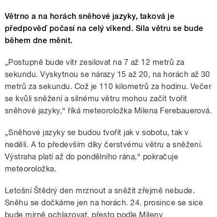
Větrno a na horách sněhové jazyky, taková je
předpověď počasí na celý víkend. Síla větru se bude
během dne měnit.
„Postupně bude vítr zesilovat na 7 až 12 metrů za
sekundu. Vyskytnou se nárazy 15 až 20, na horách až 30
metrů za sekundu. Což je 110 kilometrů za hodinu. Večer
se kvůli sněžení a silnému větru mohou začít tvořit
sněhové jazyky,“ říká meteoroložka Milena Ferebauerová.
„Sněhové jazyky se budou tvořit jak v sobotu, tak v
neděli. A to především díky čerstvému větru a sněžení.
Výstraha platí až do pondělního rána,“ pokračuje
meteoroložka.
Letošní Štědrý den mrznout a sněžit zřejmě nebude.
Sněhu se dočkáme jen na horách. 24. prosince se sice
bude mírně ochlazovat, přesto podle Mileny