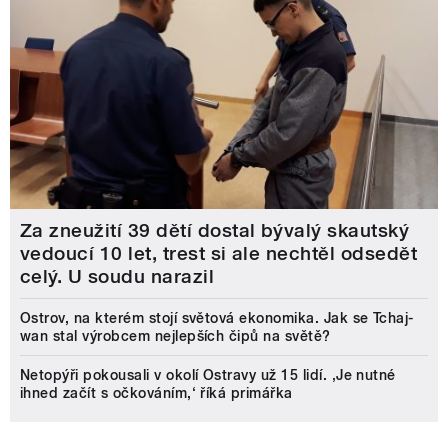
Za zneužití 39 dětí dostal bývalý skautský
vedoucí 10 let, trest si ale nechtěl odsedět
celý. U soudu narazil
Ostrov, na kterém stojí světová ekonomika. Jak se Tchaj-
wan stal výrobcem nejlepších čipů na světě?
Netopýři pokousali v okolí Ostravy už 15 lidí. ‚Je nutné
ihned začít s očkováním,‘ říká primářka