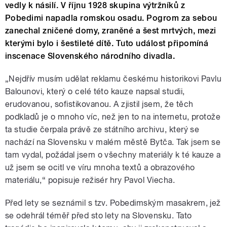
vedly k násilí. V říjnu 1928 skupina výtržníků z
Pobedimi napadla romskou osadu. Pogrom za sebou
zanechal zničené domy, zraněné a šest mrtvých, mezi
kterými bylo i šestileté dítě. Tuto událost připomíná
inscenace Slovenského národního divadla.
„Nejdřív musím udělat reklamu českému historikovi Pavlu
Balounovi, který o celé této kauze napsal studii,
erudovanou, sofistikovanou. A zjistil jsem, že těch
podkladů je o mnoho víc, než jen to na internetu, protože
ta studie čerpala právě ze státního archivu, který se
nachází na Slovensku v malém městě Bytča. Tak jsem se
tam vydal, požádal jsem o všechny materiály k té kauze a
už jsem se ocitl ve víru mnoha textů a obrazového
materiálu,“ popisuje režisér hry Pavol Viecha.
Před lety se seznámil s tzv. Pobedimským masakrem, jež
se odehrál téměř před sto lety na Slovensku. Tato