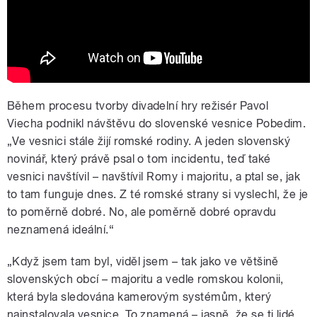
Během procesu tvorby divadelní hry režisér Pavol
Viecha podnikl návštěvu do slovenské vesnice Pobedim.
„Ve vesnici stále žijí romské rodiny. A jeden slovenský
novinář, který právě psal o tom incidentu, teď také
vesnici navštívil – navštívil Romy i majoritu, a ptal se, jak
to tam funguje dnes. Z té romské strany si vyslechl, že je
to poměrně dobré. No, ale poměrně dobré opravdu
neznamená ideální.“
„Když jsem tam byl, viděl jsem – tak jako ve většině
slovenských obcí – majoritu a vedle romskou kolonii,
která byla sledována kamerovým systémům, který
nainstalovala vesnice. To znamená
–
jasně, že se ti lidé