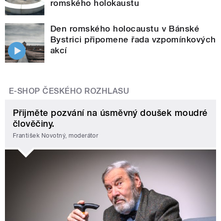
romského holokaustu
Den romského holocaustu v Bánské
Bystrici připomene řada vzpomínkových
akcí
E-SHOP ČESKÉHO ROZHLASU
Přijměte pozvání na úsměvný doušek moudré
člověčiny.
František Novotný, moderátor