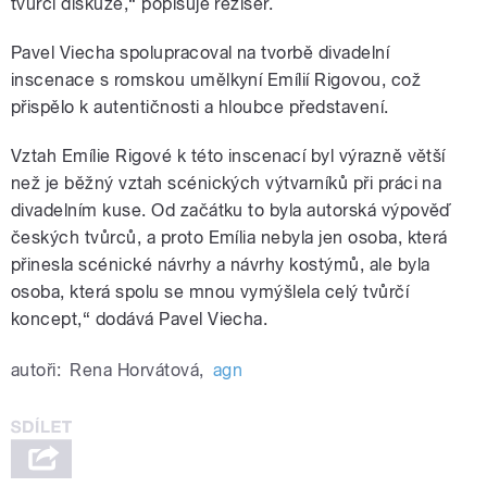
tvůrčí diskuze,
“
popisuje režisér.
Pavel Viecha spolupracoval na tvorbě divadelní
inscenace s romskou umělkyní Emílií Rigovou, což
přispělo k autentičnosti a hloubce představení.
Vztah Emílie Rigové k této inscenací byl výrazně větší
než je běžný vztah scénických výtvarníků při práci na
divadelním kuse. Od začátku to byla autorská výpověď
českých tvůrců, a proto Emília nebyla jen osoba, která
přinesla scénické návrhy a návrhy kostýmů, ale byla
osoba, která spolu se mnou vymýšlela celý tvůrčí
koncept,
“ dodává Pavel Viecha.
autoři:
Rena Horvátová
,
agn