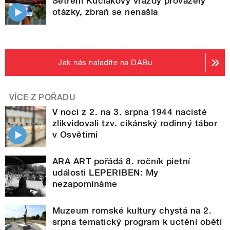
Šetření Kuciakovy vraždy provázely
otázky, zbraň se nenašla
Jak nás naladíte na DABu
VÍCE Z POŘADU
V noci z 2. na 3. srpna 1944 nacisté
zlikvidovali tzv. cikánský rodinný tábor
v Osvětimi
ARA ART pořádá 8. ročník pietní
události LEPERIBEN: My
nezapomínáme
Muzeum romské kultury chystá na 2.
srpna tematický program k uctění obětí