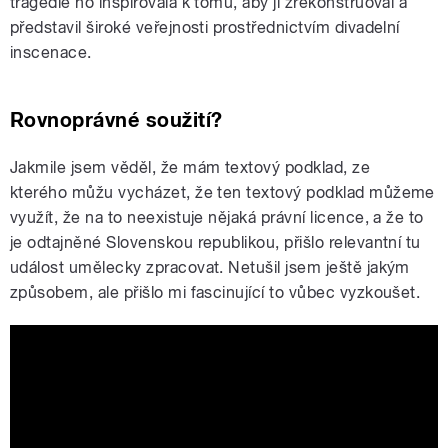
tragédie ho inspirovala k tomu, aby ji zrekonstruoval a
představil široké veřejnosti prostřednictvím divadelní
inscenace.
Rovnoprávné soužití?
Jakmile jsem věděl, že mám textový podklad, ze
kterého můžu vycházet, že ten textový podklad můžeme
využít, že na to neexistuje nějaká právní licence, a že to
je odtajněné Slovenskou republikou, přišlo relevantní tu
událost umělecky zpracovat. Netušil jsem ještě jakým
způsobem, ale přišlo mi fascinující to vůbec vyzkoušet.
Činohra SND | Budete mať luft!