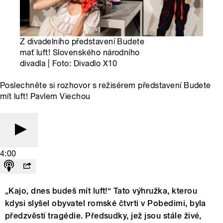
Z divadelního představení Budete
mať luft! Slovenského národního
divadla | Foto: Divadlo X10
Poslechněte si rozhovor s režisérem představení Budete
mít luft! Pavlem Viechou
4:00
„Kajo, dnes budeš mít luft!“ Tato výhružka, kterou
kdysi slyšel obyvatel romské čtvrti v Pobedimi, byla
předzvěstí tragédie. Předsudky, jež jsou stále živé,