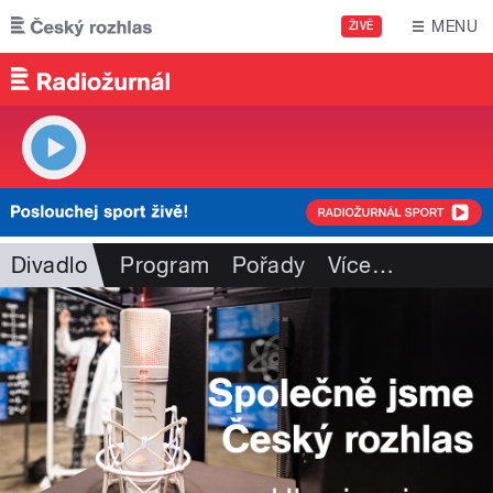
Přejít k hlavnímu obsahu
MENU
ŽIVĚ
Divadlo
Program
Pořady
Více
…