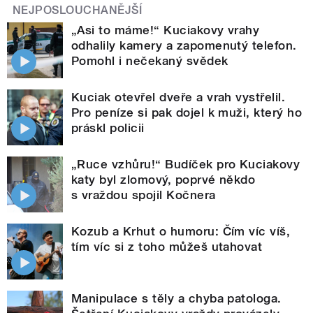
NEJPOSLOUCHANĚJŠÍ
„Asi to máme!“ Kuciakovy vrahy
odhalily kamery a zapomenutý telefon.
Pomohl i nečekaný svědek
Kuciak otevřel dveře a vrah vystřelil.
Pro peníze si pak dojel k muži, který ho
práskl policii
„Ruce vzhůru!“ Budíček pro Kuciakovy
katy byl zlomový, poprvé někdo
s vraždou spojil Kočnera
Kozub a Krhut o humoru: Čím víc víš,
tím víc si z toho můžeš utahovat
Manipulace s těly a chyba patologa.