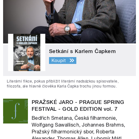
Setkání s Karlem Čapkem
Koupit
Literární fikce, pokus přiblížit literární nadsázkou spisovatele,
filozofa, ale hlavně člověka Karla Čapka trochu jinou formou.
PRAŽSKÉ JARO - PRAGUE SPRING
FESTIVAL - GOLD EDITION vol. 7
Bedřich Smetana, Česká filharmonie,
Wolfgang Sawallisch, Johannes Brahms,
Pražský filharmonický sbor, Roberta
Alexander, Thomas Allen, Lubomír Mátl,