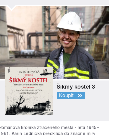
Šikmý kostel 3
Koupit
Románová kronika ztraceného města - léta 1945–
1961. Karin Lednická předkládá do značné míry