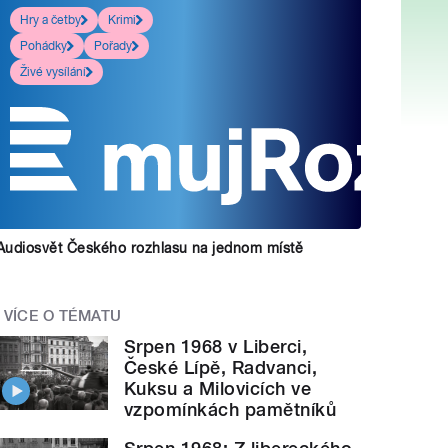
Hry a četby
Krimi
Pohádky
Pořady
Živé vysílání
Audiosvět Českého rozhlasu na jednom místě
VÍCE O TÉMATU
Srpen 1968 v Liberci,
České Lípě, Radvanci,
Kuksu a Milovicích ve
vzpomínkách pamětníků