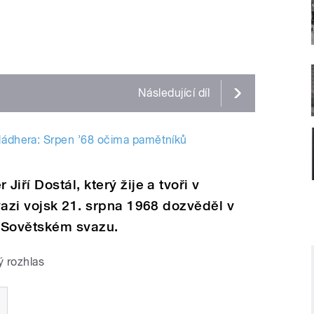
Následující
díl
 Nádhera: Srpen ’68 očima pamětníků
iří Dostál, který žije a tvoři v
vazi vojsk 21. srpna 1968 dozvěděl v
 Sovětském svazu.
 rozhlas