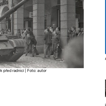
k před radnicí | Foto: autor