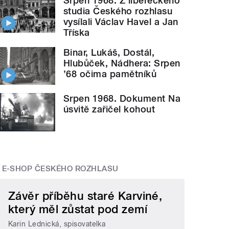
Srpen 1968: Z libereckého
studia Českého rozhlasu
vysílali Václav Havel a Jan
Tříska
Binar, Lukáš, Dostál,
Hlubůček, Nádhera: Srpen
’68 očima pamětníků
Srpen 1968. Dokument Na
úsvitě zařičel kohout
E-SHOP ČESKÉHO ROZHLASU
Závěr příběhu staré Karviné,
který měl zůstat pod zemí
Karin Lednická, spisovatelka