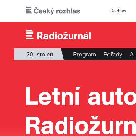
Přejít k hlavnímu obsahu
iRozhlas
20. století
Program
Pořady
Au