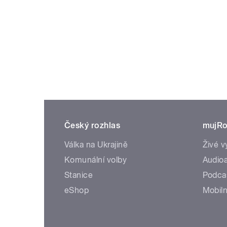
Český rozhlas
mujRo
Válka na Ukrajině
Živé v
Komunální volby
Audioa
Stanice
Podca
eShop
Mobiln