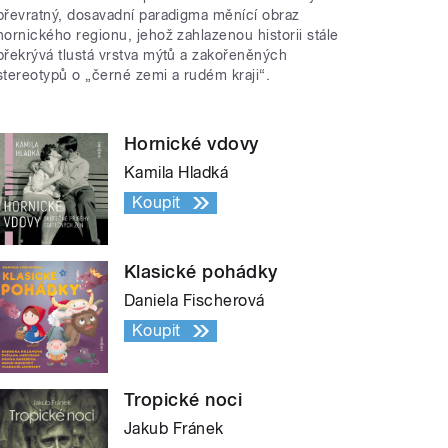
převratný, dosavadní paradigma měnící obraz
hornického regionu, jehož zahlazenou historii stále
překrývá tlustá vrstva mýtů a zakořeněných
stereotypů o „černé zemi a rudém kraji“.
Hornické vdovy
Kamila Hladká
Koupit
Klasické pohádky
Daniela Fischerová
Koupit
Tropické noci
Jakub Fránek