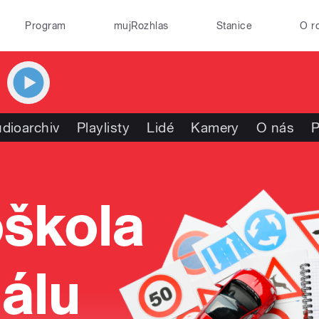
Program
mujRozhlas
Stanice
O r
dioarchiv
Playlisty
Lidé
Kamery
O nás
P