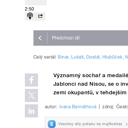
2:50
Předchozí
díl
Celý seriál:
Binar, Lukáš, Dostál, Hlubůček,
Významný sochař a medailér J
Jablonci nad Nisou, se o in
zemi okupantů, v tehdejším
autor:
Ivana Bernáthová
|
zdroj:
Český
Všechny díly pořadu na mujRozhlas