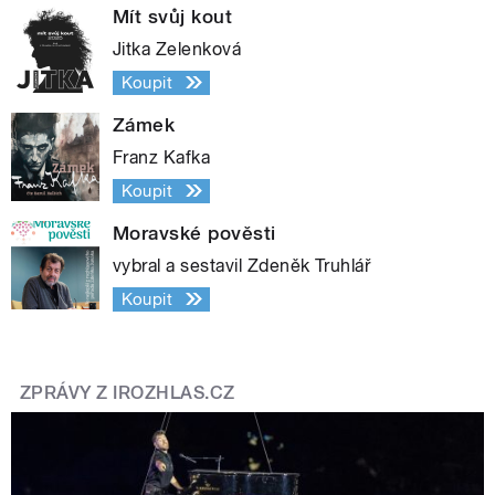
Mít svůj kout
Jitka Zelenková
Koupit
Zámek
Franz Kafka
Koupit
Moravské pověsti
vybral a sestavil Zdeněk Truhlář
Koupit
ZPRÁVY Z IROZHLAS.CZ