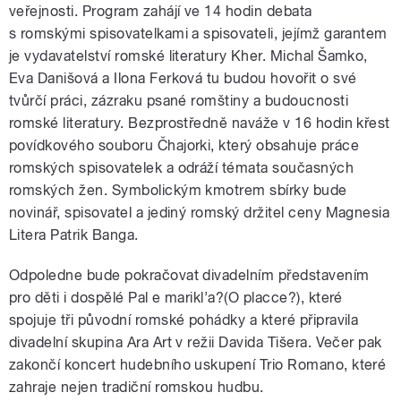
veřejnosti. Program zahájí ve 14 hodin debata
s romskými spisovatelkami a spisovateli, jejímž garantem
je vydavatelství romské literatury Kher. Michal Šamko,
Eva Danišová a Ilona Ferková tu budou hovořit o své
tvůrčí práci, zázraku psané romštiny a budoucnosti
romské literatury. Bezprostředně naváže v 16 hodin křest
povídkového souboru Čhajorki, který obsahuje práce
romských spisovatelek a odráží témata současných
romských žen. Symbolickým kmotrem sbírky bude
novinář, spisovatel a jediný romský držitel ceny Magnesia
Litera Patrik Banga.
Odpoledne bude pokračovat divadelním představením
pro děti i dospělé Pal e marikl’a?(O placce?), které
spojuje tři původní romské pohádky a které připravila
divadelní skupina Ara Art v režii Davida Tišera. Večer pak
zakončí koncert hudebního uskupení Trio Romano, které
zahraje nejen tradiční romskou hudbu.