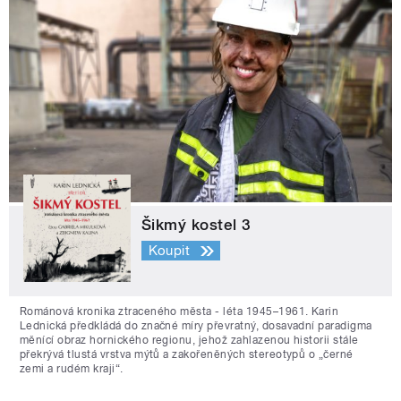
Šikmý kostel 3
Koupit
Románová kronika ztraceného města - léta 1945–1961. Karin
Lednická předkládá do značné míry převratný, dosavadní paradigma
měnící obraz hornického regionu, jehož zahlazenou historii stále
překrývá tlustá vrstva mýtů a zakořeněných stereotypů o „černé
zemi a rudém kraji“.