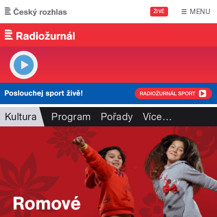
Přejít k hlavnímu obsahu
MENU
ŽIVĚ
Kultura
Program
Pořady
Více
…