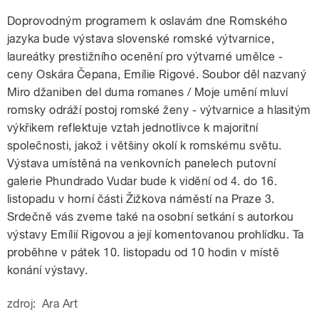
Doprovodným programem k oslavám dne Romského
jazyka bude výstava slovenské romské výtvarnice,
laureátky prestižního ocenění pro výtvarné umělce -
ceny Oskára Čepana, Emílie Rigové. Soubor děl nazvaný
Miro džaniben del duma romanes / Moje umění mluví
romsky odráží postoj romské ženy - výtvarnice a hlasitým
výkřikem reflektuje vztah jednotlivce k majoritní
společnosti, jakož i většiny okolí k romskému světu.
Výstava umístěná na venkovních panelech putovní
galerie Phundrado Vudar bude k vidění od 4. do 16.
listopadu v horní části Žižkova náměstí na Praze 3.
Srdečně vás zveme také na osobní setkání s autorkou
výstavy Emílií Rigovou a její komentovanou prohlídku. Ta
proběhne v pátek 10. listopadu od 10 hodin v místě
konání výstavy.
zdroj:
Ara Art