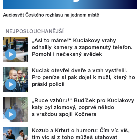
Audiosvět Českého rozhlasu na jednom místě
NEJPOSLOUCHANĚJŠÍ
„Asi to máme!“ Kuciakovy vrahy
odhalily kamery a zapomenutý telefon.
Pomohl i nečekaný svědek
Kuciak otevřel dveře a vrah vystřelil.
Pro peníze si pak dojel k muži, který ho
práskl policii
„Ruce vzhůru!“ Budíček pro Kuciakovy
katy byl zlomový, poprvé někdo
s vraždou spojil Kočnera
Kozub a Krhut o humoru: Čím víc víš,
tím víc si z toho můžeš utahovat