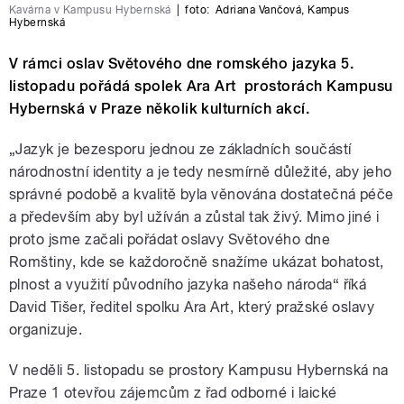
Kavárna v Kampusu Hybernská
|
foto:
Adriana Vančová
,
Kampus
Hybernská
V rámci oslav Světového dne romského jazyka 5.
listopadu pořádá spolek Ara Art prostorách Kampusu
Hybernská v Praze několik kulturních akcí.
„Jazyk je bezesporu jednou ze základních součástí
národnostní identity a je tedy nesmírně důležité, aby jeho
správné podobě a kvalitě byla věnována dostatečná péče
a především aby byl užíván a zůstal tak živý. Mimo jiné i
proto jsme začali pořádat oslavy Světového dne
Romštiny, kde se každoročně snažíme ukázat bohatost,
plnost a využití původního jazyka našeho národa“ říká
David Tišer, ředitel spolku Ara Art, který pražské oslavy
organizuje.
V neděli 5. listopadu se prostory Kampusu Hybernská na
Praze 1 otevřou zájemcům z řad odborné i laické